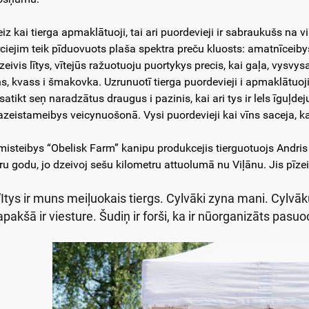
eiz kai tierga apmaklātuoji, tai ari puordevieji ir sabraukušs na v
rciejim teik pīduovuots plaša spektra preču kluosts: amatnīceibys
zeivis lītys, vītejūs ražuotuoju puortykys precis, kai gaļa, vysvy
ns, kvass i šmakovka. Uzrunuotī tierga puordevieji i apmaklātuoji s
satikt seņ naradzātus draugus i pazinis, kai ari tys ir lels īguļde
azeistameibys veicynuošonā. Vysi puordevieji kai vīns saceja, ka 
misteibys “Obelisk Farm” kanipu produkcejis tierguotuojs Andris 
ru godu, jo dzeivoj sešu kilometru attuolumā nu Viļānu. Jis pīzeist
“Itys ir muns meiļuokais tiergs. Cylvāki zyna mani. Cylvā
apakšā ir viesture. Šudiņ ir forši, ka ir nūorganizāts pasuo