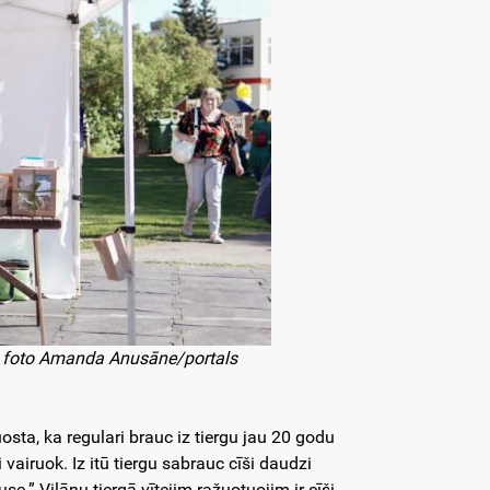
s, foto Amanda Anusāne/portals
osta, ka regulari brauc iz tiergu jau 20 godu
airuok. Iz itū tiergu sabrauc cīši daudzi
e.” Viļānu tiergā vītejim ražuotuojim ir cīši