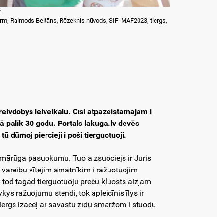
v
arm
,
Raimods Beitāns
,
Rēzeknis nūvods
,
SIF_MAF2023
,
tiergs
,
reivdobys lelveikalu. Cīši atpazeistamajam i
ā palīk 30 godu. Portals lakuga.lv devēs
ū dūmoj piercieji i poši tierguotuoji.
 mārūga pasuokumu. Tuo aizsuociejs ir Juris
t vareibu vītejim amatnīkim i ražuotuojim
 tod tagad tierguotuoju preču kluosts aizjam
kys ražuojumu stendi, tok apleicīnis īlys ir
tiergs izaceļ ar savastū zīdu smaržom i stuodu