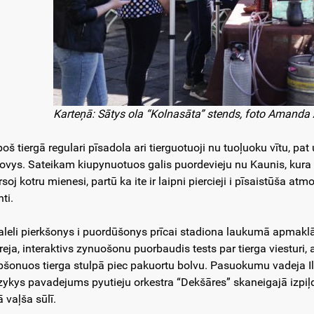
Karteņā: Sātys ola “Kolnasāta” stends, foto Amanda
poš tiergā regulari pīsadola ari tierguotuoji nu tuoļuoku vītu, pa
tovys. Sateikam kiupynuotuos galis puordevieju nu Kaunis, kura p
soj kotru mienesi, partū ka ite ir laipni piercieji i pīsaistūša atm
nti.
aleli pierkšonys i puordūšonys prīcai stadiona laukumā apmaklā
ereja, interaktivs zynuošonu puorbaudis tests par tierga viesturi,
pšonuos tierga stulpā piec pakuortu bolvu. Pasuokumu vadeja Ilm
ykys pavadejums pyutieju orkestra “Dekšāres” skaneigajā izpiļ
ā vaļša sūlī.