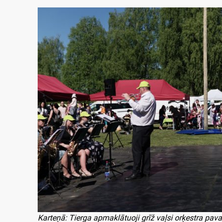
Karteņā: Tierga apmaklātuoji grīž vaļsi orķestra pa