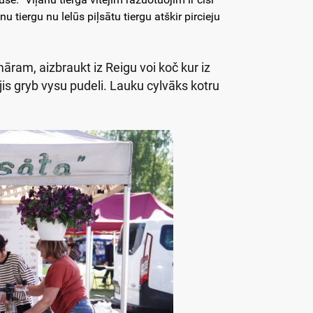
 tiergu nu lelūs piļsātu tiergu atškir pircieju
māram, aizbraukt iz Reigu voi koč kur iz
, jis gryb vysu pudeli. Lauku cylvāks kotru