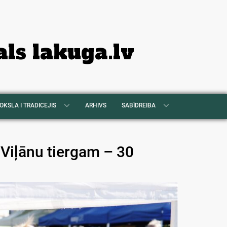
als lakuga.lv
OKSLA I TRADICEJIS
ARHIVS
SABĪDREIBA
. Viļānu tiergam – 30