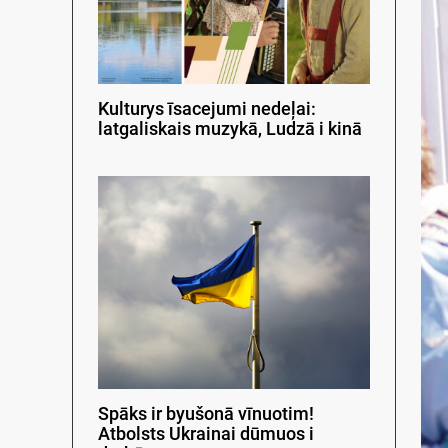
Kulturys īsacejumi nedeļai:
latgaliskais muzykā, Ludzā i kinā
Spāks ir byušonā vīnuotim!
Atbolsts Ukrainai dūmuos i