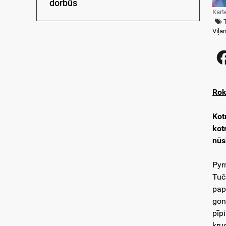
dorbūs
Kart
Viļān
Rok
Kot
kot
nūs
Pyr
Tuč
pap
gon
pīp
kru