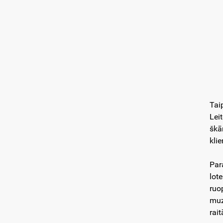
Tai
Lei
škār
klie
Par
lot
ruo
muz
rait