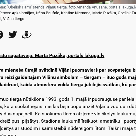
eņā: "Obelisk Farm" stends Viļānu tiergā, foto Amanda Anusāne, portals lakuga.l
Temys:
Apkalnmājas
,
Irēna Baufale
,
Kristīne Nicmane
,
Marta Puzāka
,
Obelisk F
i
,
Viļānu tiergs
Facebook
Twitter
Draugiem
stu sagataveja: Marta Puzāka, portals lakuga.lv
ra mieneša ūtrajā svātdīnē Viļāni puorsavierš par sovpateigu b
ru reizi gaideitajam Viļānu simbolam – tiergam – ituo gods maj
kaidruot, kaida atmosfera volda tierga jubilejis svātkūs, kū par t
muo tierga nūtikšona 1993. gods 1. majā ir puorauguse par lela
s, kura suokūtnejais mierkis beja popularizēt Viļānu vuordu i dū
yldus nūpeļneit. Ka suokumā tiergs aizjēme viņ školys laukumu,
dreiž pusi piļsātys. Stadiona laukumā īreikuoti amatnīku i puorty
iļdeitys ar stuodim i saimisteibā nūdereigom lītom. Taišni maja 
ošņumu.