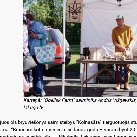
Karteņā: “Obelisk Farm” saiminīks Andris Višņevski
lakuga.lv
ejuos ols bryuviešonys saimisteibys “Kolnasāta” tierguotuojis stu
umā. “Braucam kotru mienesi cīši daudz godu – varātu byut 20 i v
rguotuoju nu vysaidu vītu – Jākubpiļs, Leivuons, vysa Latgolys pus