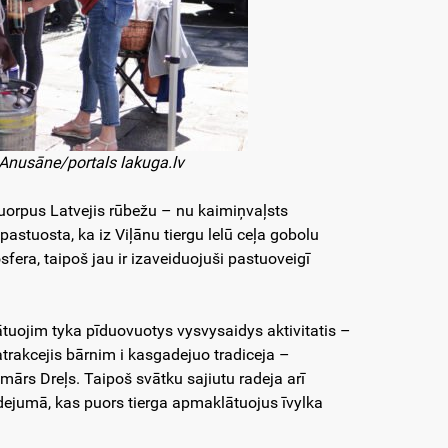
 Anusāne/portals lakuga.lv
t uorpus Latvejis rūbežu – nu kaimiņvaļsts
astuosta, ka iz Viļānu tiergu lelū ceļa gobolu
osfera, taipoš jau ir izaveiduojuši pastuoveigī
tuojim tyka pīduovuotys vysvysaidys aktivitatis –
 atrakcejis bārnim i kasgadejuo tradiceja –
ārs Dreļs. Taipoš svātku sajiutu radeja arī
dejumā, kas puors tierga apmaklātuojus īvylka