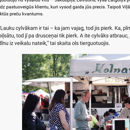
dz pastuoveigūs klientu, kuri vysod gaida jūs precis. Taipoš Viļānu
rktūs preču kvantums.
“Lauku cylvākam ir tai – ka jam vajag, tod jis pierk. Ka, pī
piļsātu, tod jī pa drusceņai tik pierk. A ite cylvāks atbrauc
dīnu iz veikalu nateik,“ tai skaita ols tierguotuojis.