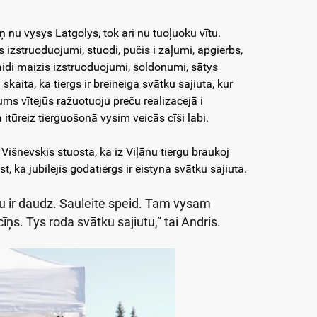
iņ nu vysys Latgolys, tok ari nu tuoļuoku vītu.
 izstruoduojumi, stuodi, pučis i zaļumi, apgierbs,
saidi maizis izstruoduojumi, soldonumi, sātys
kaita, ka tiergs ir breineiga svātku sajiuta, kur
jums vītejūs ražuotuoju preču realizacejā i
itūreiz tierguošonā vysim veicās cīši labi.
Višnevskis stuosta, ka iz Viļānu tiergu braukoj
, ka jubilejis godatiergs ir eistyna svātku sajiuta.
ku ir daudz. Sauleite speid. Tam vysam
cīņs. Tys roda svātku sajiutu,” tai Andris.