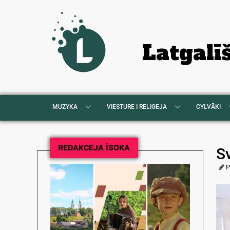
Latgalī
MUZYKA
VIESTURE I RELIGEJA
CYLVĀKI
REDAKCEJA ĪSOKA
Sv
P