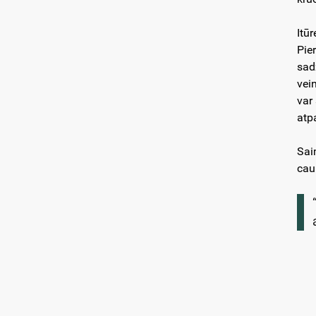
Itūr
Pie
sad
vei
var 
atp
Sai
cau