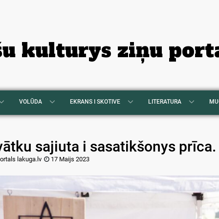
šu kulturys ziņu port
VOLŪDA
EKRANS I SKOTIVE
LITERATURA
MU
ātku sajiuta i sasatikšonys prīca
ortals lakuga.lv
17 Maijs 2023