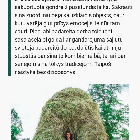
sakuortuota gondreiž pusstuņdis laikā. Sakrautī
sīna zuordi niu beja kai izklaidis objekts, caur
kuru varēja giut prīcys emocejis, leinūt tam
cauri. Piec labi padareita dorba tolcuoni
sasalaseja pi golda i ar gandarejuma sajiutu
svieteja padareitū dorbu, dolūtīs kai atmiņu
stuostūs par sīna tolkom bierneibā, tai ari par
senejom sīna tolkys tradicejom. Taipoš
naiztyka bez dzīdošonys.