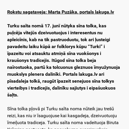
Rokstu sagataveja: Marta Puzāka, portals lakuga.lv
Turku saīta nomā 17. junī nūtyka sīna tolka, kas
puļcēja vītejūs dzeivuotuojus i interesentus nu
apleicīnis, kab na tik pastruoduotu, tok ari ļusteigi
pavadeitu laiku kūpā ar folklorys kūpu “Turki” i
īpazeitu voi atsauktu atmiņā sīna vuokšonys i
kraušonys tradicejis. Itūgod sīna tolka beja
naīrostuoka, partū ka tolcuonus gleznuos īmyužynuoja
muokslys plenera dalinīki. Portals lakuga.lv ari
pīsadaleja tolkā, raugūt īpazeit senejuos sīna tolkys
vierteibys i tradicejis, dalinīku sajiutys i eipašuokuos
šaļts.
Sīna tolka pļovā pi Turku saīta noma nūteik jau trešū
reizi, kas niu ir īsaguojuse kai kasgadeja, dzeivuotuoju
īmeiļuota tradiceja. Turku saīta noma vadeituoja Biruta