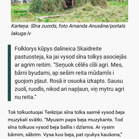
Karteņa: Sīna zuords, foto Amanda Anusāne/portals
lakuga.lv
Folklorys kūpys dalineica Skaidreite
pastuosteja, ka jai vysod sīna tolkys asociejās
ar agrim reitim. “Seņuok cēlēs cīši agri. Mes,
bārni byudami, ap sešim reita mūdamīs i
guojom pļaut. Rosā ir osuoka izkapts. Sausu
zuoli, ruodīs, nikod ari napļaun, viņ mytru agri
nu reita.”
Tok tolkuotuojai Terēzijai sīna tolka saimē vysod beja
muzykali svātki. “Myusim paps beja muzykants. Tod
sīna tolkuos vysod beja ballis i dzīsmis. Ar vysim
bārnim, sābrim. Vysa kuo beja, pat cyukys kaušona,”