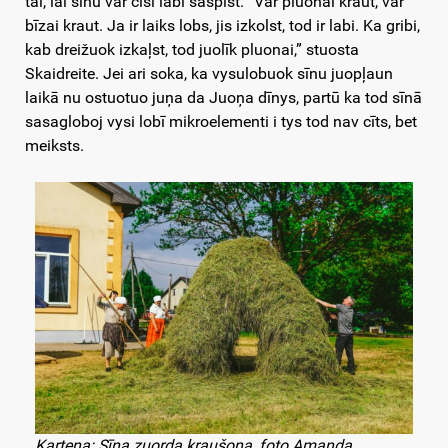
tai, lai sīnu var cīši labi saspīst. “Var pluonai kraut, var
bīzai kraut. Ja ir laiks lobs, jis izkolst, tod ir labi. Ka gribi,
kab dreižuok izkaļst, tod juolīk pluonai,” stuosta
Skaidreite. Jei ari soka, ka vysulobuok sīnu juopļaun
laikā nu ostuotuo juņa da Juoņa dīnys, partū ka tod sīnā
sasagloboj vysi lobī mikroelementi i tys tod nav cīts, bet
meiksts.
Karteņa: Sīna zuorda kraušona, foto Amanda