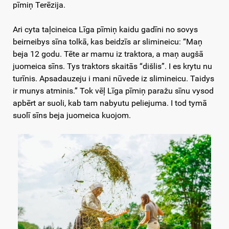
pīmiņ Terēzija.
Ari cyta taļcineica Līga pīmiņ kaidu gadīni no sovys
beirneibys sīna tolkā, kas beidzīs ar slimineicu: “Maņ
beja 12 godu. Tēte ar mamu iz traktora, a maņ augšā
juomeica sīns. Tys traktors skaitās “dišlis”. I es krytu nu
turīnis. Apsadauzeju i mani nūvede iz slimineicu. Taidys
ir munys atminis.” Tok vēļ Līga pīmiņ paražu sīnu vysod
apbērt ar suoli, kab tam nabyutu peliejuma. I tod tymā
suolī sīns beja juomeica kuojom.