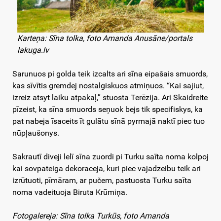
Karteņa: Sīna tolka, foto Amanda Anusāne/portals
lakuga.lv
Sarunuos pi golda teik izcalts ari sīna eipašais smuords,
kas sīvītis gremdej nostalgiskuos atmiņuos. “Kai sajiut,
izreiz atsyt laiku atpakaļ,” stuosta Terēzija. Ari Skaidreite
pīzeist, ka sīna smuords seņuok bejs tik specifiskys, ka
pat nabeja īsaceits īt gulātu sīnā pyrmajā naktī piec tuo
nūpļaušonys.
Sakrautī diveji lelī sīna zuordi pi Turku saīta noma kolpoj
kai sovpateiga dekoraceja, kuri piec vajadzeibu teik ari
izrūtuoti, pīmāram, ar pučem, pastuosta Turku saīta
noma vadeituoja Biruta Krūmiņa.
Fotogalereja: Sīna tolka Turkūs, foto Amanda