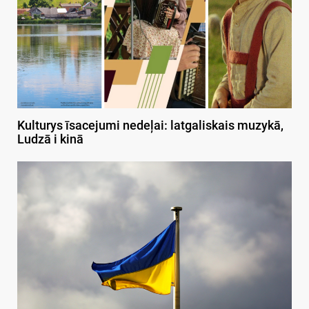
Kulturys īsacejumi nedeļai: latgaliskais muzykā,
Ludzā i kinā