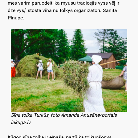
mes varim paruodeit, ka myusu tradicejis vyss vēļ ir
dzeivys,” stosta vīna nu tolkys organizatoru Sanita
Pinupe.
Sīna tolka Turkūs, foto Amanda Anusāne/portals
lakuga.lv
Itūgod sīna tolka ir eipaša, partū ka tolkuošonys