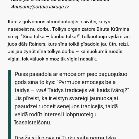
Anusāne/portals lakuga.lv
Itūreiz golvonuos struoduotuojis ir sīvītis, kurys
nasebeist nu dorbu. Tolkys organizatore Biruta Krūmiņa
smej: “Sīna tolka – buobu tolka!” Tolkuotuoju vydā ir ari
juos dāls Rainers, kurs sīna tolkā pīsadola jau ūtru reizi.
Jis jau zynūt sīna tolkys dorbu – ka suokumā ruodīs
vīglai, tok vāluok nimoz tik vīglai nasalīk.
Puiss pasadola ar emocejom piec paguojušuo
gods sīna tolkys: “Pyrmuos emocejis beja
taidys –
vau
! Taidys tradicejis vēļ kaids īvāroj?”
Jis pīzeist, ka ir eistyn svareigi jaunuokajai
paaudzei ruodeit senejuos tradicejis, taidā
veidā rodūt interesi i lobpruoteigu
īsasaisteišonu.
Dreižā sūlī pļova pi Turku saīta noma tyka