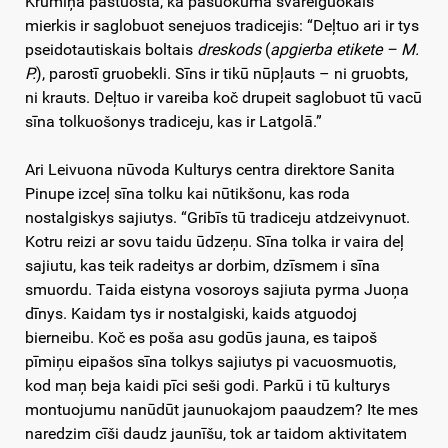
Krūmiņa pastuosta, ka pasuokuma svareiguokais
mierkis ir saglobuot senejuos tradicejis: “Deļtuo ari ir tys
pseidotautiskais boltais
dreskods
(
apgierba etikete – M.
P.
), parostī gruobekli. Sīns ir tikū nūpļauts – ni gruobts,
ni krauts. Deļtuo ir vareiba koč drupeit saglobuot tū vacū
sīna tolkuošonys tradiceju, kas ir Latgolā.”
Ari Leivuona nūvoda Kulturys centra direktore Sanita
Pinupe izceļ sīna tolku kai nūtikšonu, kas roda
nostalgiskys sajiutys. “Gribīs tū tradiceju atdzeivynuot.
Kotru reizi ar sovu taidu ūdzeņu. Sīna tolka ir vaira deļ
sajiutu, kas teik radeitys ar dorbim, dzīsmem i sīna
smuordu. Taida eistyna vosoroys sajiuta pyrma Juoņa
dīnys. Kaidam tys ir nostalgiski, kaids atguodoj
bierneibu. Koč es poša asu godūs jauna, es taipoš
pīmiņu eipašos sīna tolkys sajiutys pi vacuosmuotis,
kod maņ beja kaidi pīci seši godi. Parkū i tū kulturys
montuojumu nanūdūt jaunuokajom paaudzem? Ite mes
naredzim cīši daudz jaunīšu, tok ar taidom aktivitatem