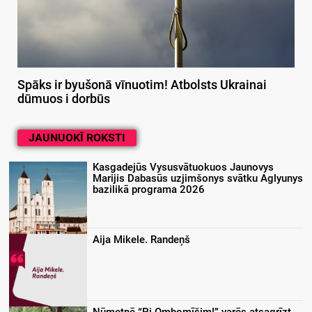
Spāks ir byušonā vīnuotim! Atbolsts Ukrainai
dūmuos i dorbūs
JAUNUOKĪ ROKSTI
Kasgadejūs Vysusvātuokuos Jaunovys
Marijis Dabasūs uzjimšonys svātku Aglyunys
bazilikā programa 2026
Aija Mikele. Randeņš
Nūmetnē “Pi Ombomīšim!” varēs atsagrīzt