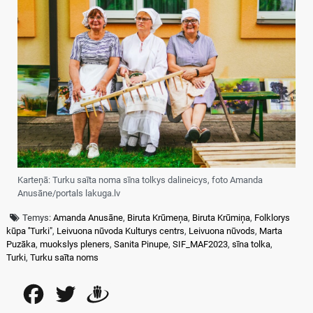
Karteņā: Turku saīta noma sīna tolkys dalineicys, foto Amanda
Anusāne/portals lakuga.lv
Temys:
Amanda Anusāne
,
Biruta Krūmeņa
,
Biruta Krūmiņa
,
Folklorys
kūpa ''Turki"
,
Leivuona nūvoda Kulturys centrs
,
Leivuona nūvods
,
Marta
Puzāka
,
muokslys pleners
,
Sanita Pinupe
,
SIF_MAF2023
,
sīna tolka
,
Turki
,
Turku saīta noms
Facebook
Twitter
Draugiem