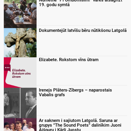
19. godu symtā
Dokumentejūt latvīšu bēru nūtikšonu Latgolā
Elizabete. Rokstom vīns ūtram
Irenejs Plāters-Zībergs – naparostais
Vabalis grafs
Ar saknem i sajiutom Latgolā. Saruna ar
grupys “The Sound Poets” dalinīkim Juoni
Aišpuru i Kārli Juostu