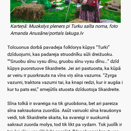
Karteņā: Muokslys pleners pi Turku saīta noma, foto
Amanda Anusāne/portals lakuga.lv
Tolcuonus dorbā pavadeja folklorys kūpys “Turki”
dzīduojumi, kas padareja struodnīku sūli dreižuoku.
““Gruobu sīnu vysu dīnu, gruobu sīnu vysu dīnu…” dzīd
kūpys puorstuove Skaidreite. Jei ari pastuosta, ka kūpā
ar veiru ir puorkrauts na vīns viņ sīna vazums. “Zyrga
vazumi, traktora vazumi tai, ka knapi redzi, kur ir augša i
kur tu pats esi,” smejūtīs stuosta dzīduotoja Skaidreite.
Sīna tolkā ir svareiga na tik gruobšona, bet ari pareiza
sīna sakraušona zuordūs. Asūt vairuoki sīna kraušonys
veidi, tok Skaidreite skaita, ka svareigi ir suokumā
sakraut zuorda molys, tod tik likt pa vydam. Tok juolīk ir