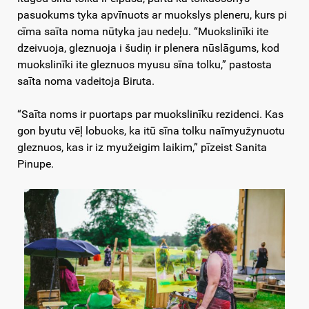
pasuokums tyka apvīnuots ar muokslys pleneru, kurs pi
cīma saīta noma nūtyka jau nedeļu. “Muokslinīki ite
dzeivuoja, gleznuoja i šudiņ ir plenera nūslāgums, kod
muokslinīki ite gleznuos myusu sīna tolku,” pastosta
saīta noma vadeitoja Biruta.
“Saīta noms ir puortaps par muokslinīku rezidenci. Kas
gon byutu vēļ lobuoks, ka itū sīna tolku naīmyužynuotu
gleznuos, kas ir iz myužeigim laikim,” pīzeist Sanita
Pinupe.