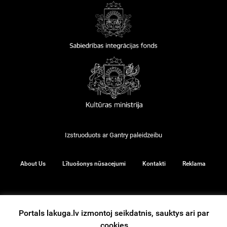
Izstruoduots ar
Gantry
paleidzeibu
About Us
Lītuošonys nūsacejumi
Kontakti
Reklama
© 2026
Portals lakuga.lv izmontoj seikdatnis, sauktys ari par
cookies