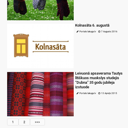
Kolnasāta 6. augustā
Portals lakuga.lv
7 Augusts 2016
Leivuonā apsaverama Tautys
lītiškuos muokslys studejis
“Dubna” 35 godu jubileja
izstuode
Portals lakuga.lv
13 Apreļs 2015
1
2
>>>