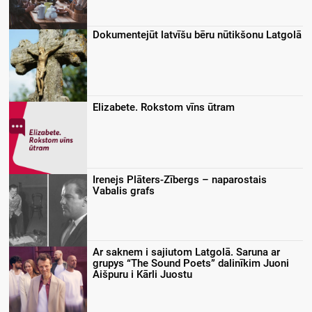
Dokumentejūt latvīšu bēru nūtikšonu Latgolā
Elizabete. Rokstom vīns ūtram
Irenejs Plāters-Zībergs – naparostais
Vabalis grafs
Ar saknem i sajiutom Latgolā. Saruna ar
grupys “The Sound Poets” dalinīkim Juoni
Aišpuru i Kārli Juostu