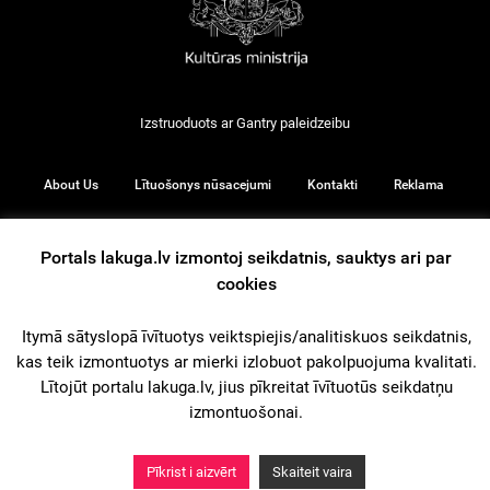
Izstruoduots ar
Gantry
paleidzeibu
About Us
Lītuošonys nūsacejumi
Kontakti
Reklama
Portals lakuga.lv izmontoj seikdatnis, sauktys ari par
cookies
© 2026
Itymā sātyslopā īvītuotys veiktspiejis/analitiskuos seikdatnis,
kas teik izmontuotys ar mierki izlobuot pakolpuojuma kvalitati.
iz augšu
Lītojūt portalu lakuga.lv, jius pīkreitat īvītuotūs seikdatņu
izmontuošonai.
Pīkrist i aizvērt
Skaiteit vaira