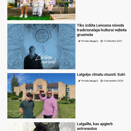
Tiks izdūta Leivuona nūvoda
tradicionalajai kulturai veļteita
gruomota
Portals lakuga.lv
15 Oktobris 2021
Latgolys cīmatu stuosti: Sutri
Portals lakuga.lv
4 Novembris 2020
Latgalīte, kas apgierb
astronautus