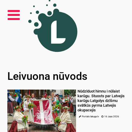
Leivuona nūvods
Nūdzīduot himnu i nūlaist
karūgu. Stuosts par Latvejis
karūgu Latgolys dzīšmu
svātkūs pyrma Latvejis
okupacejis
Portals lakuga.lv
16 Juņs 2026