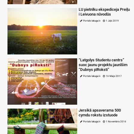
LU pietnīku ekspediceja Preiļu
i Leivuona nūvodūs
Portals lakuga.lv
1 Juļs 2019
“Latgolys Studentu centrs”
suoc jaunu projektu jaunīšim
“Dubnys pīRoksti”
Portals lakuga.lv
16 Maijs 2017
Jersikā apsaverama 500
cymdu rokstu izstuode
Portals lakuga.lv
1 Novembris 2016