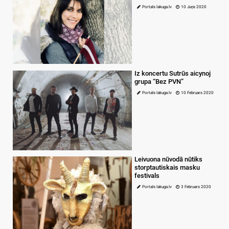
Portals lakuga.lv
10 Juņs 2020
Iz koncertu Sutrūs aicynoj
grupa “Bez PVN”
Portals lakuga.lv
10 Februars 2020
Leivuona nūvodā nūtiks
storptautiskais masku
festivals
Portals lakuga.lv
3 Februars 2020