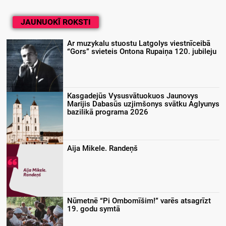
JAUNUOKĪ ROKSTI
Ar muzykalu stuostu Latgolys viestnīceibā
“Gors” svieteis Ontona Rupaiņa 120. jubileju
Kasgadejūs Vysusvātuokuos Jaunovys
Marijis Dabasūs uzjimšonys svātku Aglyunys
bazilikā programa 2026
Aija Mikele. Randeņš
Nūmetnē “Pi Ombomīšim!” varēs atsagrīzt
19. godu symtā