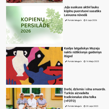
Juļa suokuos aktivī lauku
kūpīnu puorstuovi sasatiks
Leivuona nūvodā
Portals lakuga.lv
8 Juņs 2026
Kaidys latgaliskys Muzeju
nakts nūtikšonys gaidomys
itūgod
Portals lakuga.lv
16 Maijs 2025
Dorbi, dzīsmis i sīna smuords.
Turkūs aizvadeita
tradicionaluo sīna tolka
(+FOTO)
Portals lakuga.lv
20 Juņs 2023