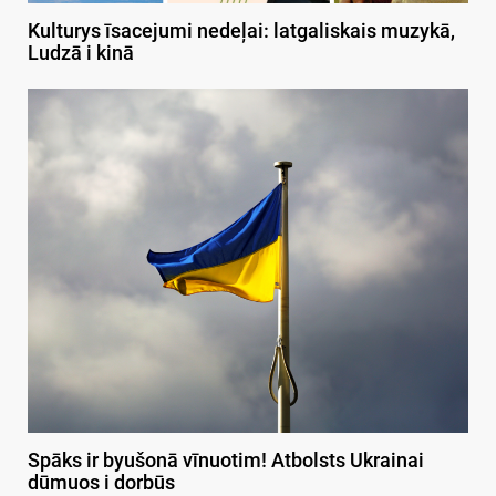
Kulturys īsacejumi nedeļai: latgaliskais muzykā,
Ludzā i kinā
Spāks ir byušonā vīnuotim! Atbolsts Ukrainai
dūmuos i dorbūs