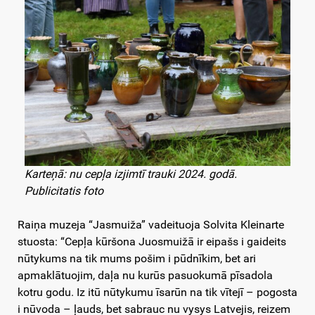
Karteņā: nu cepļa izjimtī trauki 2024. godā.
Publicitatis foto
Raiņa muzeja “Jasmuiža” vadeituoja Solvita Kleinarte
stuosta: “Cepļa kūršona Juosmuižā ir eipašs i gaideits
nūtykums na tik mums pošim i pūdnīkim, bet ari
apmaklātuojim, daļa nu kurūs pasuokumā pīsadola
kotru godu. Iz itū nūtykumu īsarūn na tik vītejī – pogosta
i nūvoda – ļauds, bet sabrauc nu vysys Latvejis, reizem