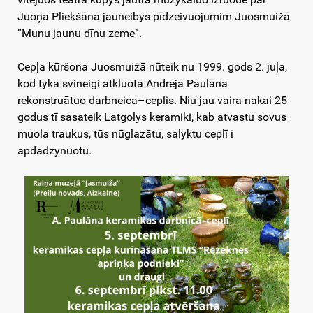
Juoņa Pliekšāna jauneibys pīdzeivuojumim Juosmuižā
“Munu jaunu dīnu zeme”.
Cepļa kūršona Juosmuižā nūteik nu 1999. gods 2. juļa,
kod tyka svineigi atkluota Andreja Paulāna
rekonstruātuo darbneica–ceplis. Niu jau vaira nakai 25
godus tī sasateik Latgolys keramiki, kab atvastu sovus
muola traukus, tūs nūglazātu, salyktu ceplī i
apdadzynuotu.