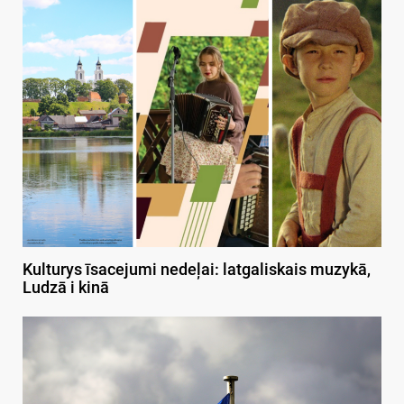
Kulturys īsacejumi nedeļai: latgaliskais muzykā,
Ludzā i kinā