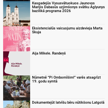
Kasgadejūs Vysusvātuokuos Jaunovys
Marijis Dabasūs uzjimšonys svātku Aglyunys
bazilikā programa 2026
Eksistencialūs vaicuojumu aizdevieja Marta
Skuja
Aija Mikele. Randeņš
Nūmetnē “Pi Ombomīšim!” varēs atsagrīzt
19. godu symtā
Dokumentejūt latvīšu bēru nūtikšonu Latgolā