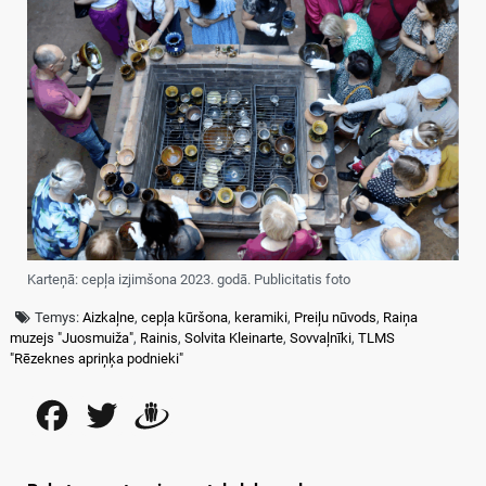
Karteņā: cepļa izjimšona 2023. godā. Publicitatis foto
Temys:
Aizkaļne
,
cepļa kūršona
,
keramiki
,
Preiļu nūvods
,
Raiņa
muzejs "Juosmuiža"
,
Rainis
,
Solvita Kleinarte
,
Sovvaļnīki
,
TLMS
"Rēzeknes apriņķa podnieki"
Facebook
Twitter
Draugiem