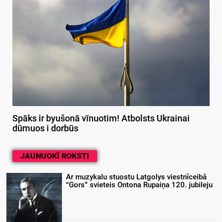
Spāks ir byušonā vīnuotim! Atbolsts Ukrainai
dūmuos i dorbūs
JAUNUOKĪ ROKSTI
Ar muzykalu stuostu Latgolys viestnīceibā
“Gors” svieteis Ontona Rupaiņa 120. jubileju