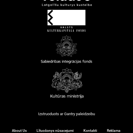
Izstruoduots ar
Gantry
paleidzeibu
About Us
Lītuošonys nūsacejumi
Kontakti
Reklama