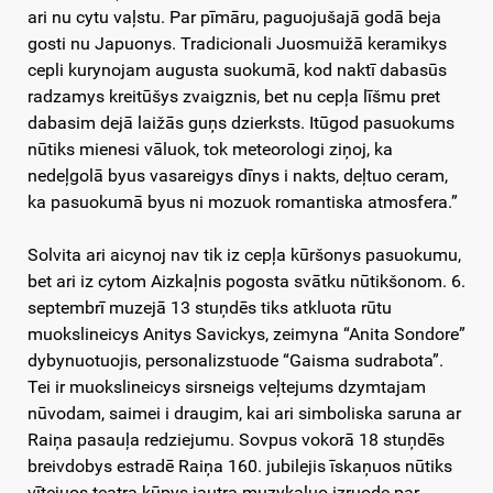
ari nu cytu vaļstu. Par pīmāru, paguojušajā godā beja
gosti nu Japuonys. Tradicionali Juosmuižā keramikys
cepli kurynojam augusta suokumā, kod naktī dabasūs
radzamys kreitūšys zvaigznis, bet nu cepļa līšmu pret
dabasim dejā laižās guņs dzierksts. Itūgod pasuokums
nūtiks mienesi vāluok, tok meteorologi ziņoj, ka
nedeļgolā byus vasareigys dīnys i nakts, deļtuo ceram,
ka pasuokumā byus ni mozuok romantiska atmosfera.”
Solvita ari aicynoj nav tik iz cepļa kūršonys pasuokumu,
bet ari iz cytom Aizkaļnis pogosta svātku nūtikšonom. 6.
septembrī muzejā 13 stuņdēs tiks atkluota rūtu
muokslineicys Anitys Savickys, zeimyna “Anita Sondore”
dybynuotuojis, personalizstuode “Gaisma sudrabota”.
Tei ir muokslineicys sirsneigs veļtejums dzymtajam
nūvodam, saimei i draugim, kai ari simboliska saruna ar
Raiņa pasauļa redziejumu. Sovpus vokorā 18 stuņdēs
breivdobys estradē Raiņa 160. jubilejis īskaņuos nūtiks
vītejuos teatra kūpys jautra muzykaluo izruode par