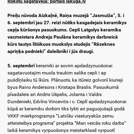
Rokstu sagataveja: portals lakuga.lv
Preiļu nūvoda Aizkaļnē, Raiņa muzejā “Jasmuiža”, 5. i
6. septembrī
jau 27. reizi
nūtiks kasgadejais keramikys
cepļa kūršonys pasuokums. Cepli Latgolys keramika
vacmeistara Andreja Paulāna keramikys darbneicā
kūrs tautys lītiškuos muokslys studejis “Rēzeknes
apriņķa podnieki” daleibnīki i jūs draugi.
5. septembrī
keramiki ar sovim apdadzynuošonai
sagatavuotajim muola traukim saliks cepli i ap
pušdīņlaiku tū īkūrs. Plānuots, ka itūreiz golvonī kiurieji
byus Raivo Andersons i Kristaps Braslis. Pasuokumā
pīsadaleis ari Andris Ušpelis, Jolanta i Valdis
Dundenieki, Edvīns Vincevičs i c. Ceplī apdadzynuošonai
kūpā ar keramiku dorbim tiks lykti ari paguojušajā godā
VKKF mierkprogramys “Latvīšu viesturyskūs zemu
atteisteibys programa” projekta “Man veicās roku darbs”
laikā keramikys vyrpuošonys meistarklasē vyrpuotī