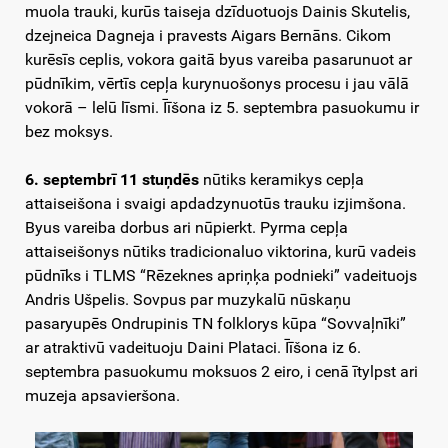
muola trauki, kurūs taiseja dzīduotuojs Dainis Skutelis,
dzejneica Dagneja i pravests Aigars Bernāns. Cikom
kurēsīs ceplis, vokora gaitā byus vareiba pasarunuot ar
pūdnīkim, vērtīs cepļa kurynuošonys procesu i jau vālā
vokorā – lelū līsmi. Īīšona iz 5. septembra pasuokumu ir
bez moksys.
6. septembrī 11 stuņdēs
nūtiks keramikys cepļa
attaiseišona i svaigi apdadzynuotūs trauku izjimšona.
Byus vareiba dorbus ari nūpierkt. Pyrma cepļa
attaiseišonys nūtiks tradicionaluo viktorina, kurū vadeis
pūdnīks i TLMS “Rēzeknes apriņķa podnieki” vadeituojs
Andris Ušpelis. Sovpus par muzykalū nūskaņu
pasaryupēs Ondrupinis TN folklorys kūpa “Sovvaļnīki”
ar atraktivū vadeituoju Daini Plataci. Īīšona iz 6.
septembra pasuokumu moksuos 2 eiro, i cenā ītylpst ari
muzeja apsavieršona.