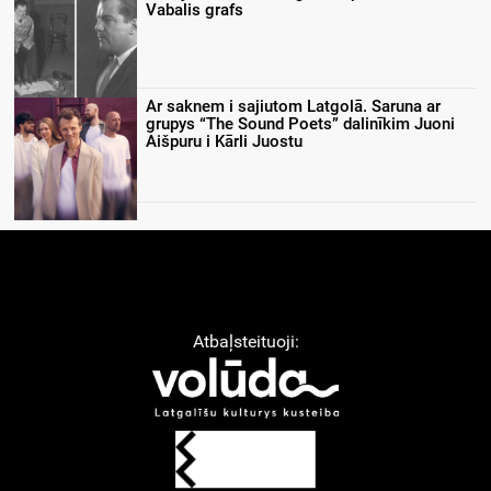
Vabalis grafs
Ar saknem i sajiutom Latgolā. Saruna ar
grupys “The Sound Poets” dalinīkim Juoni
Aišpuru i Kārli Juostu
Atbaļsteituoji: