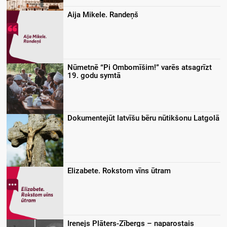
Aija Mikele. Randeņš
Nūmetnē “Pi Ombomīšim!” varēs atsagrīzt
19. godu symtā
Dokumentejūt latvīšu bēru nūtikšonu Latgolā
Elizabete. Rokstom vīns ūtram
Irenejs Plāters-Zībergs – naparostais