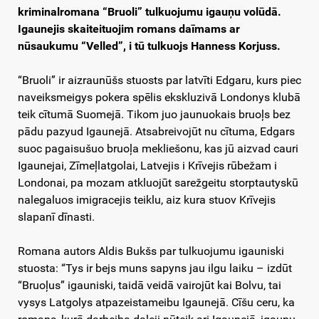
kriminalromana “Bruoli” tulkuojumu igauņu volūdā.
Igaunejis skaiteituojim romans daīmams ar
nūsaukumu “Velled”, i tū tulkuojs Hanness Korjuss.
“Bruoli” ir aizraunūšs stuosts par latvīti Edgaru, kurs piec
naveiksmeigys pokera spēlis ekskluzivā Londonys klubā
teik cītumā Suomejā. Tikom juo jaunuokais bruoļs bez
pādu pazyud Igaunejā. Atsabreivojūt nu cītuma, Edgars
suoc pagaisušuo bruoļa mekliešonu, kas jū aizvad cauri
Igaunejai, Zīmeļlatgolai, Latvejis i Krīvejis rūbežam i
Londonai, pa mozam atkluojūt sarežgeitu storptautyskū
nalegaluos imigracejis teiklu, aiz kura stuov Krīvejis
slapanī dīnasti.
Romana autors Aldis Bukšs par tulkuojumu igauniski
stuosta: “Tys ir bejs muns sapyns jau ilgu laiku – izdūt
“Bruoļus” igauniski, taidā veidā vairojūt kai Bolvu, tai
vysys Latgolys atpazeistameibu Igaunejā. Cīšu ceru, ka