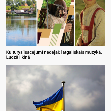
Kulturys īsacejumi nedeļai: latgaliskais muzykā,
Ludzā i kinā