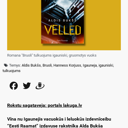
Romana "Bruoli" tulkuojums igauniski, gruomotys vuoks
Temys:
Aldis Bukšs
,
Bruoli
,
Hanness Korjuss
,
Igauneja
,
igauniski
,
tulkuojums
Facebook
Twitter
Draugiem
Rokstu sagataveja: portals lakuga.lv
Vīna nu Igaunejis vacuokūs i leluokūs izdevnīceibu
“Eesti Raamat” izdavuse rakstnīka Alda Bukša