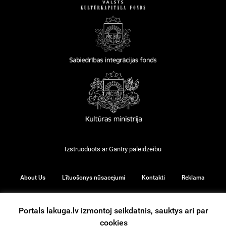
Izstruoduots ar
Gantry
paleidzeibu
About Us
Lītuošonys nūsacejumi
Kontakti
Reklama
Portals lakuga.lv izmontoj seikdatnis, sauktys ari par
cookies
© 2026