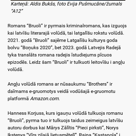
Karteņā: Aldis Bukšs, foto Evija Pušmucāne/žurnals
“A12”
Romans “Bruoli” ir pyrmais kriminalromans, kas izguojs
kai latvīšu literarajā volūdā, tai latgalīšu rokstu volūdā.
2021. godā “Bruoli” sajēme Latgalīšu kulturys goda
bolvu “Boņuks 2020”, bet 2023. godā Latvejis Radejā
tyka translāts romana radejis īstudiejums pīcuos
epizodēs. Leidz šam “Bruoli” ir tulkuoti leitovīšu i angļu
volūdā.
Angļu volūdā romans ar nūsaukumu “Brothers” ir
daīmams e-gruomotys veidā vodūšajā e-gruomotu
platformā
Amazon.com
.
Hanness Korjuss, kurs igauņu volūdā tulkuojs romanu
“Bruoli”, pyrma tuo ir tulkuojs taidus zeimeigus latvīšu
autoru dorbus kai Mārys Zālītis “Pieci pirksti”, Norys
Ikstenys “Vīrs zilajā lietusmētelī”, Raiņa “Kastaņola” i