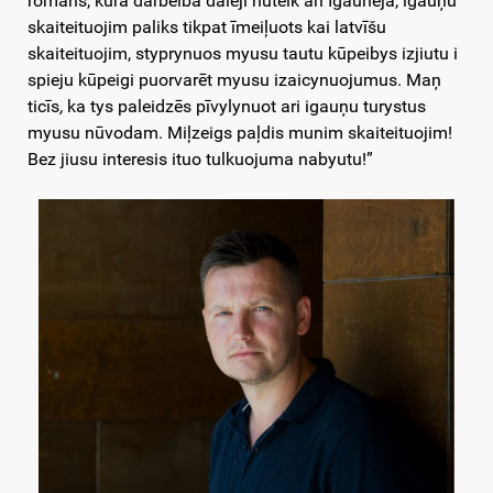
romans, kurā darbeiba daleji nūteik ari Igaunejā, igauņu
skaiteituojim paliks tikpat īmeiļuots kai latvīšu
skaiteituojim, styprynuos myusu tautu kūpeibys izjiutu i
spieju kūpeigi puorvarēt myusu izaicynuojumus. Maņ
ticīs
,
ka tys paleidzēs pīvylynuot ari igauņu turystus
myusu nūvodam. Miļzeigs paļdis munim skaiteituojim!
Bez jiusu interesis ituo tulkuojuma nabyutu!”