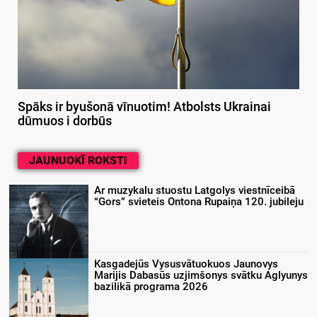
Spāks ir byušonā vīnuotim! Atbolsts Ukrainai
dūmuos i dorbūs
JAUNUOKĪ ROKSTI
Ar muzykalu stuostu Latgolys viestnīceibā
“Gors” svieteis Ontona Rupaiņa 120. jubileju
Kasgadejūs Vysusvātuokuos Jaunovys
Marijis Dabasūs uzjimšonys svātku Aglyunys
bazilikā programa 2026