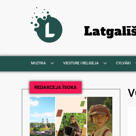
Latgalī
MUZYKA
VIESTURE I RELIGEJA
CYLVĀKI
REDAKCEJA ĪSOKA
V