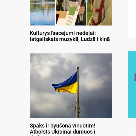
Kulturys īsacejumi nedeļai:
latgaliskais muzykā, Ludzā i kinā
Spāks ir byušonā vīnuotim!
Atbolsts Ukrainai dūmuos i