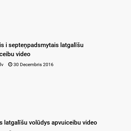
 i septeņpadsmytais latgalīšu
ceibu video
lv
30 Decembris 2016
 latgalīšu volūdys apvuiceibu video