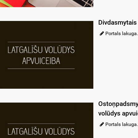
Divdasmytais 
Portals lakuga.
Ostoņpadsmyt
volūdys apvui
Portals lakuga.