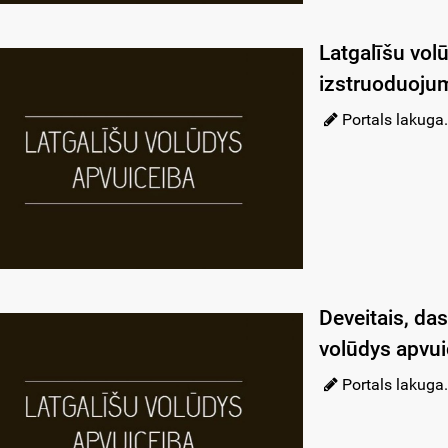
Latgalīšu vol
izstruoduojumi
Portals lakuga.
Deveitais, da
volūdys apvui
Portals lakuga.