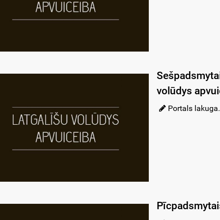
Sešpadsmytais
volūdys apvui
Portals lakuga.
Pīcpadsmytais