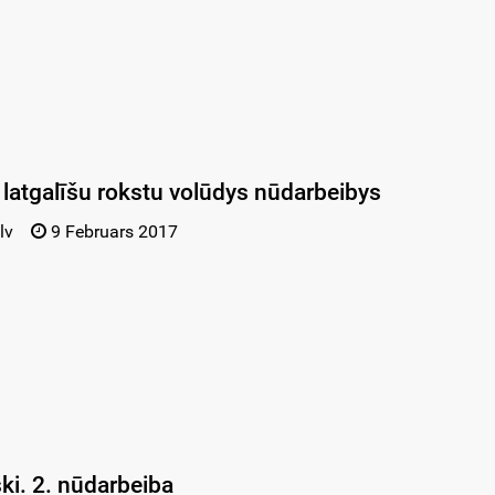
s latgalīšu rokstu volūdys nūdarbeibys
lv
9 Februars 2017
ski. 2. nūdarbeiba