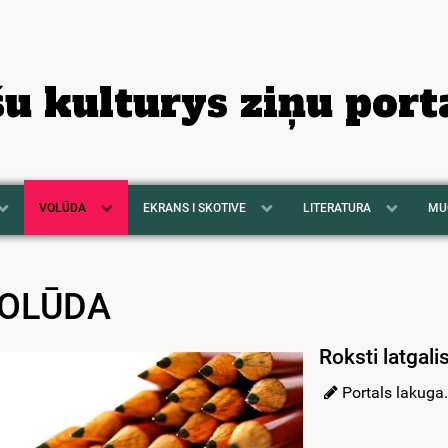
šu kulturys ziņu port
VOLŪDA
EKRANS I SKOTIVE
LITERATURA
MU
OLŪDA
Roksti latgali
Portals lakuga.