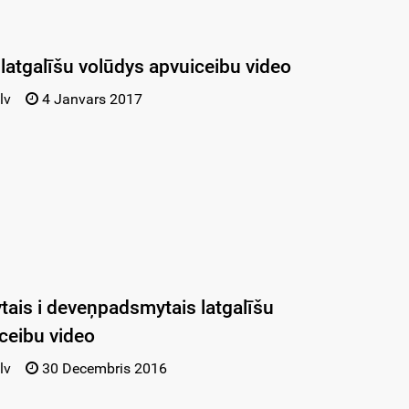
latgalīšu volūdys apvuiceibu video
lv
4 Janvars 2017
ais i deveņpadsmytais latgalīšu
ceibu video
lv
30 Decembris 2016