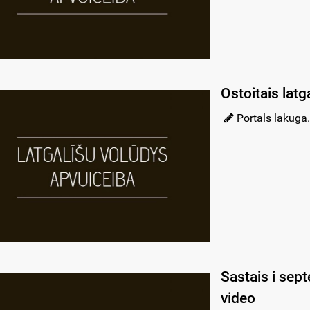
Ostoitais lat
Portals lakuga.
Sastais i sept
video