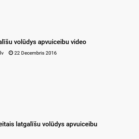
galīšu volūdys apvuiceibu video
lv
22 Decembris 2016
eitais latgalīšu volūdys apvuiceibu