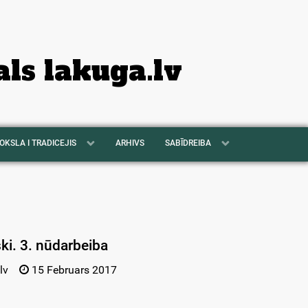
als lakuga.lv
OKSLA I TRADICEJIS
ARHIVS
SABĪDREIBA
ski. 3. nūdarbeiba
lv
15 Februars 2017