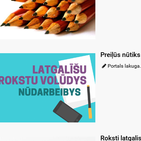
Preiļūs nūtik
Portals lakuga.
Roksti latgali