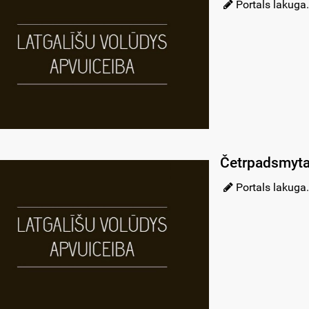
Portals lakuga.
Četrpadsmytai
Portals lakuga.