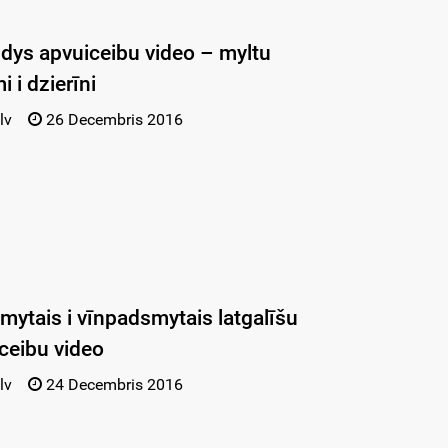
ūdys apvuiceibu video – myltu
 i dzierīni
lv
26 Decembris 2016
smytais i vīnpadsmytais latgalīšu
ceibu video
lv
24 Decembris 2016