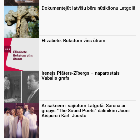
Dokumentejūt latvīšu bēru nūtikšonu Latgolā
Elizabete. Rokstom vīns ūtram
Irenejs Plāters-Zībergs – naparostais
Vabalis grafs
Ar saknem i sajiutom Latgolā. Saruna ar
grupys “The Sound Poets” dalinīkim Juoni
Aišpuru i Kārli Juostu