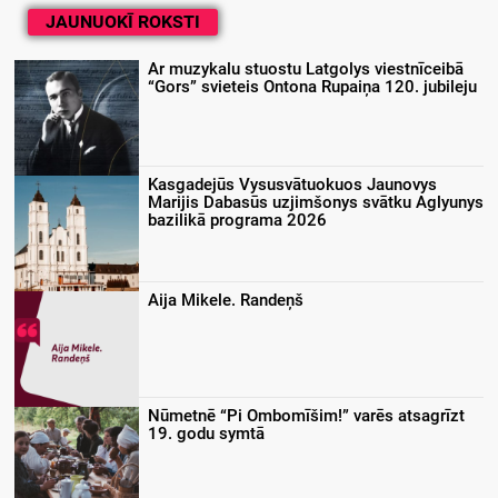
JAUNUOKĪ ROKSTI
Ar muzykalu stuostu Latgolys viestnīceibā
“Gors” svieteis Ontona Rupaiņa 120. jubileju
Kasgadejūs Vysusvātuokuos Jaunovys
Marijis Dabasūs uzjimšonys svātku Aglyunys
bazilikā programa 2026
Aija Mikele. Randeņš
Nūmetnē “Pi Ombomīšim!” varēs atsagrīzt
19. godu symtā