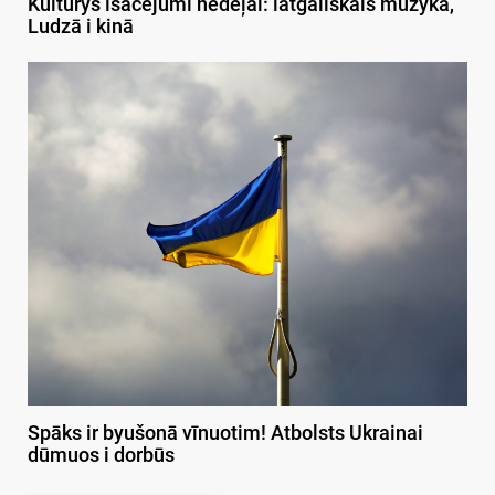
Kulturys īsacejumi nedeļai: latgaliskais muzykā,
Ludzā i kinā
Spāks ir byušonā vīnuotim! Atbolsts Ukrainai
dūmuos i dorbūs