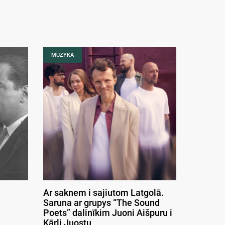
MUZYKA
Ar saknem i sajiutom Latgolā.
Saruna ar grupys “The Sound
Poets” dalinīkim Juoni Aišpuru i
Kārli Juostu