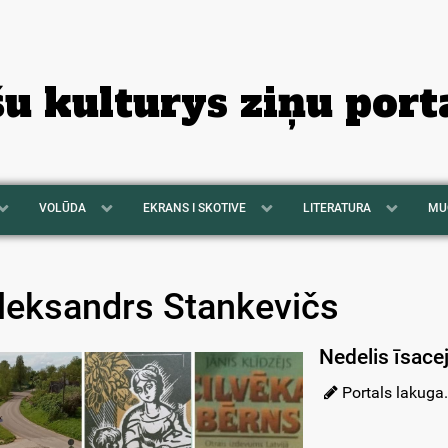
šu kulturys ziņu port
VOLŪDA
EKRANS I SKOTIVE
LITERATURA
MU
leksandrs Stankevičs
Nedelis īsacej
Portals lakuga.