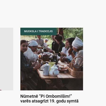
MUOKSLA I TRADICEJIS
Nūmetnē “Pi Ombomīšim!”
varēs atsagrīzt 19. godu symtā