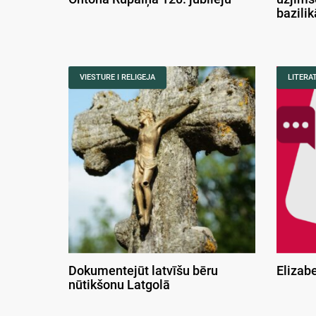
bazili
VIESTURE I RELIGEJA
LITERA
Dokumentejūt latvīšu bēru
Elizab
nūtikšonu Latgolā