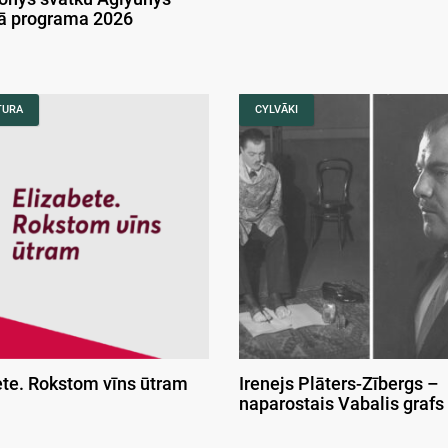
kā programa 2026
TURA
CYLVĀKI
ete. Rokstom vīns ūtram
Irenejs Plāters-Zībergs –
naparostais Vabalis grafs