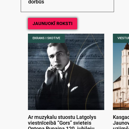
dorbūs
JAUNUOKĪ ROKSTI
EKRANS I SKOTIVE
VIESTUR
Ar muzykalu stuostu Latgolys
Kasgad
viestnīceibā “Gors” svieteis
Jaunov
Ontona Rupaiņa 120. jubileju
uzjimš