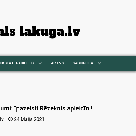
als lakuga.lv
OKSLA I TRADICEJIS
ARHIVS
SABĪDREIBA
umi: īpazeisti Rēzeknis apleicīni!
lv
24 Maijs 2021