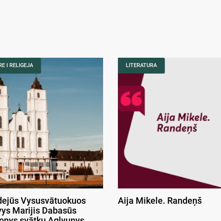
E I RELIGEJA
LITERATURA
ejūs Vysusvātuokuos
Aija Mikele. Randeņš
ys Marijis Dabasūs
onys svātku Aglyunys