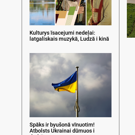
Kulturys īsacejumi nedeļai:
latgaliskais muzykā, Ludzā i kinā
Spāks ir byušonā vīnuotim!
Atbolsts Ukrainai dūmuos i