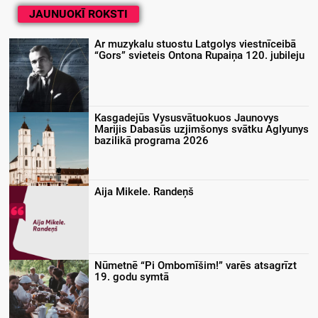
JAUNUOKĪ ROKSTI
Ar muzykalu stuostu Latgolys viestnīceibā
“Gors” svieteis Ontona Rupaiņa 120. jubileju
Kasgadejūs Vysusvātuokuos Jaunovys
Marijis Dabasūs uzjimšonys svātku Aglyunys
bazilikā programa 2026
Aija Mikele. Randeņš
Nūmetnē “Pi Ombomīšim!” varēs atsagrīzt
19. godu symtā