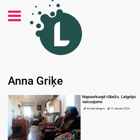
Anna Griķe
Napuorkuopt rūbežu. Latgolys
vaicuojums
Portals lakuga.lv
12 Janvars 2024