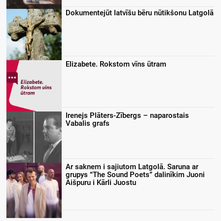
Dokumentejūt latvīšu bēru nūtikšonu Latgolā
Elizabete. Rokstom vīns ūtram
Irenejs Plāters-Zībergs – naparostais
Vabalis grafs
Ar saknem i sajiutom Latgolā. Saruna ar
grupys “The Sound Poets” dalinīkim Juoni
Aišpuru i Kārli Juostu