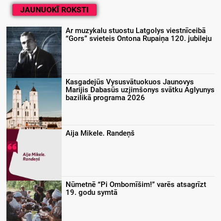
JAUNUOKĪ ROKSTI
Ar muzykalu stuostu Latgolys viestnīceibā
“Gors” svieteis Ontona Rupaiņa 120. jubileju
Kasgadejūs Vysusvātuokuos Jaunovys
Marijis Dabasūs uzjimšonys svātku Aglyunys
bazilikā programa 2026
Aija Mikele. Randeņš
Nūmetnē “Pi Ombomīšim!” varēs atsagrīzt
19. godu symtā