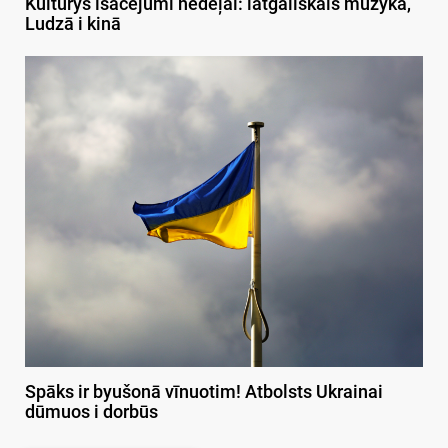
Kulturys īsacejumi nedeļai: latgaliskais muzykā,
Ludzā i kinā
Spāks ir byušonā vīnuotim! Atbolsts Ukrainai
dūmuos i dorbūs