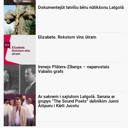
Dokumentejūt latvīšu bēru nūtikšonu Latgolā
Elizabete. Rokstom vīns ūtram
Irenejs Plāters-Zībergs – naparostais
Vabalis grafs
Ar saknem i sajiutom Latgolā. Saruna ar
grupys “The Sound Poets” dalinīkim Juoni
Aišpuru i Kārli Juostu