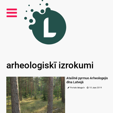
arheologiskī izrokumi
Atašīnē pyrmuo Arheologejis
dīna Latvejā
Portals lakuga.lv
10 Juņs 2019