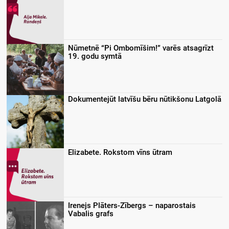
Nūmetnē “Pi Ombomīšim!” varēs atsagrīzt
19. godu symtā
Dokumentejūt latvīšu bēru nūtikšonu Latgolā
Elizabete. Rokstom vīns ūtram
Irenejs Plāters-Zībergs – naparostais
Vabalis grafs