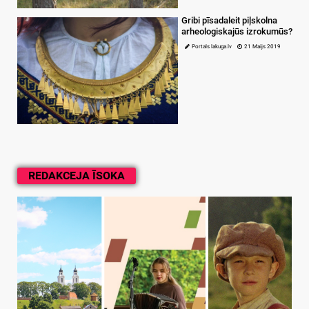
Gribi pīsadaleit piļskolna
arheologiskajūs izrokumūs?
Portals lakuga.lv
21 Maijs 2019
REDAKCEJA ĪSOKA