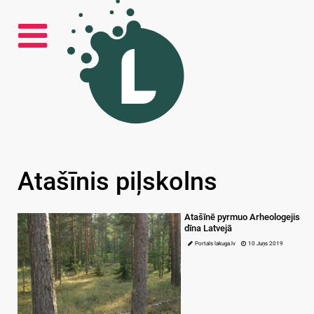
Atašīnis piļskolns
Atašīnē pyrmuo Arheologejis
dīna Latvejā
Portals lakuga.lv
10 Juņs 2019