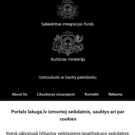
Izstruoduots ar
Gantry
paleidzeibu
About Us
Lītuošonys nūsacejumi
Kontakti
Reklama
Portals lakuga.lv izmontoj seikdatnis, sauktys ari par
cookies
© 2026
Itymā sātyslopā īvītuotys veiktspiejis/analitiskuos seikdatnis,