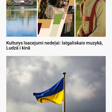
Kulturys īsacejumi nedeļai: latgaliskais muzykā,
Ludzā i kinā