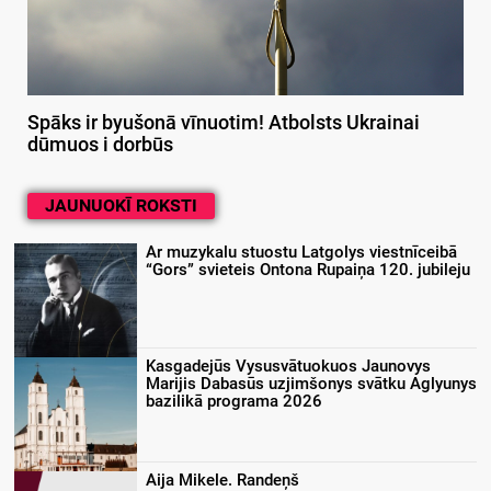
Spāks ir byušonā vīnuotim! Atbolsts Ukrainai
dūmuos i dorbūs
JAUNUOKĪ ROKSTI
Ar muzykalu stuostu Latgolys viestnīceibā
“Gors” svieteis Ontona Rupaiņa 120. jubileju
Kasgadejūs Vysusvātuokuos Jaunovys
Marijis Dabasūs uzjimšonys svātku Aglyunys
bazilikā programa 2026
Aija Mikele. Randeņš