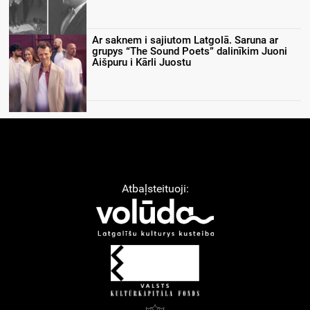
Ar saknem i sajiutom Latgolā. Saruna ar
grupys “The Sound Poets” dalinīkim Juoni
Aišpuru i Kārli Juostu
Atbaļsteituoji: