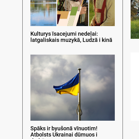
Kulturys īsacejumi nedeļai:
latgaliskais muzykā, Ludzā i kinā
Spāks ir byušonā vīnuotim!
Atbolsts Ukrainai dūmuos i