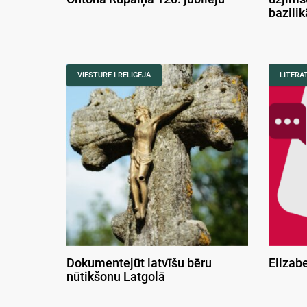
bazili
VIESTURE I RELIGEJA
LITERA
Dokumentejūt latvīšu bēru
Elizab
nūtikšonu Latgolā