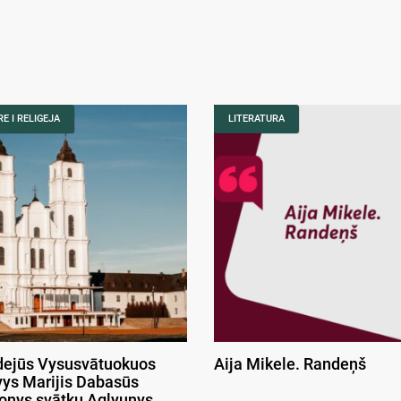
E I RELIGEJA
LITERATURA
ejūs Vysusvātuokuos
Aija Mikele. Randeņš
ys Marijis Dabasūs
onys svātku Aglyunys