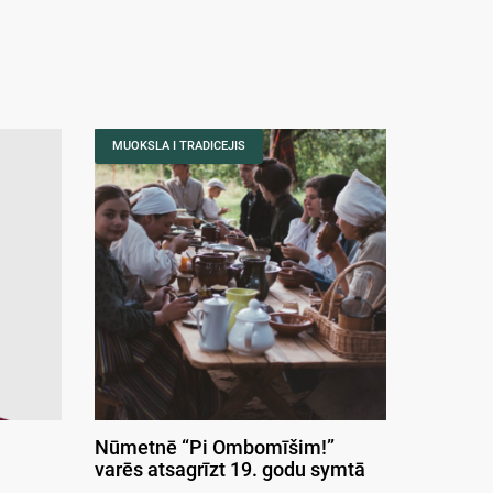
MUOKSLA I TRADICEJIS
Nūmetnē “Pi Ombomīšim!”
varēs atsagrīzt 19. godu symtā