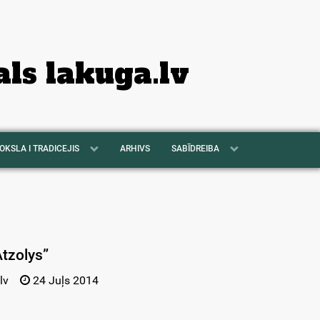
als lakuga.lv
OKSLA I TRADICEJIS
ARHIVS
SABĪDREIBA
Atzolys”
lv
24 Juļs 2014