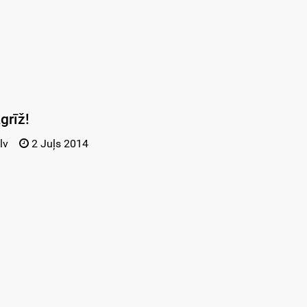
grīž!
lv
2 Juļs 2014