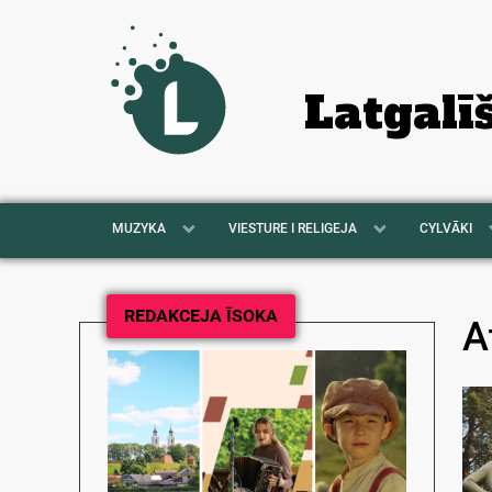
Latgalī
MUZYKA
VIESTURE I RELIGEJA
CYLVĀKI
REDAKCEJA ĪSOKA
A