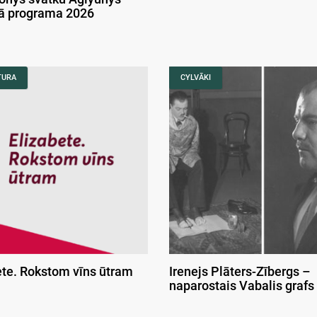
kā programa 2026
TURA
CYLVĀKI
ete. Rokstom vīns ūtram
Irenejs Plāters-Zībergs –
naparostais Vabalis grafs