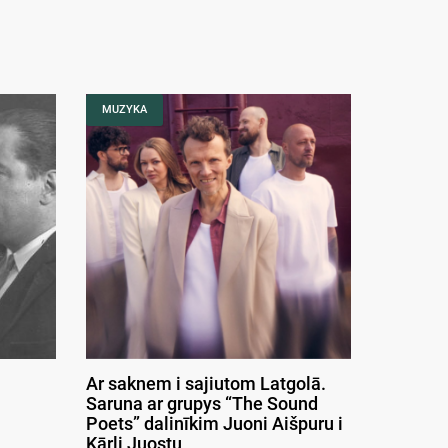
MUZYKA
Ar saknem i sajiutom Latgolā.
Saruna ar grupys “The Sound
Poets” dalinīkim Juoni Aišpuru i
Kārli Juostu