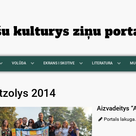
šu kulturys ziņu port
VOLŪDA
EKRANS I SKOTIVE
LITERATURA
MU
tzolys 2014
Aizvadeitys “
Portals lakuga.