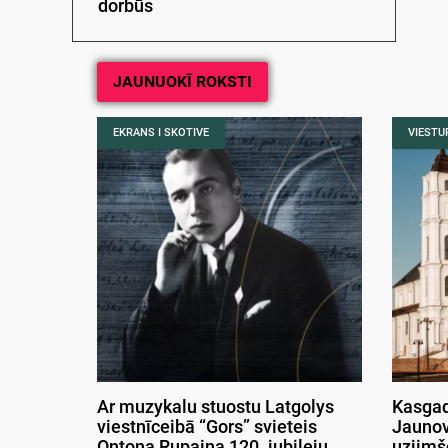
dorbūs
JAUNUOKĪ ROKSTI
EKRANS I SKOTIVE
VIESTUR
Ar muzykalu stuostu Latgolys
Kasgad
viestnīceibā “Gors” svieteis
Jaunov
Ontona Rupaiņa 120. jubileju
uzjimš