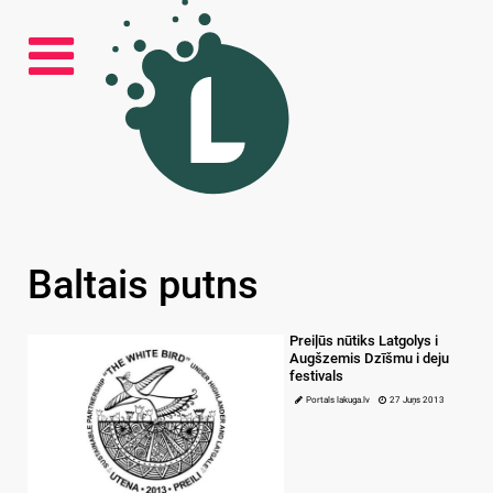
Baltais putns
Preiļūs nūtiks Latgolys i
Augšzemis Dzīšmu i deju
festivals
Portals lakuga.lv
27 Juņs 2013