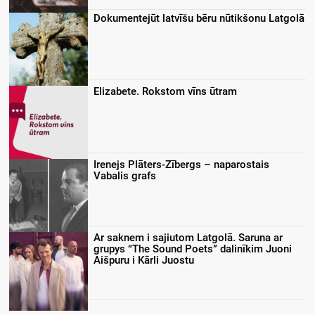
Dokumentejūt latvīšu bēru nūtikšonu Latgolā
Elizabete. Rokstom vīns ūtram
Irenejs Plāters-Zībergs – naparostais
Vabalis grafs
Ar saknem i sajiutom Latgolā. Saruna ar
grupys “The Sound Poets” dalinīkim Juoni
Aišpuru i Kārli Juostu