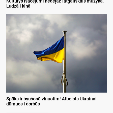
Kulturys īsacejumi nedeļai: latgaliskais muzykā,
Ludzā i kinā
Spāks ir byušonā vīnuotim! Atbolsts Ukrainai
dūmuos i dorbūs