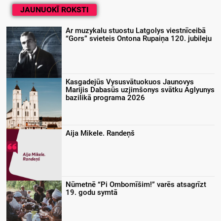
JAUNUOKĪ ROKSTI
Ar muzykalu stuostu Latgolys viestnīceibā
“Gors” svieteis Ontona Rupaiņa 120. jubileju
Kasgadejūs Vysusvātuokuos Jaunovys
Marijis Dabasūs uzjimšonys svātku Aglyunys
bazilikā programa 2026
Aija Mikele. Randeņš
Nūmetnē “Pi Ombomīšim!” varēs atsagrīzt
19. godu symtā