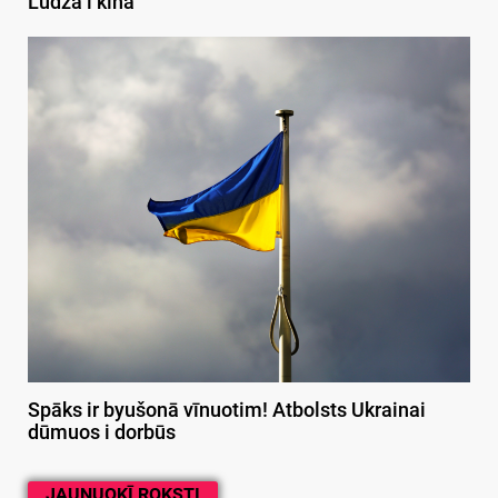
Ludzā i kinā
Spāks ir byušonā vīnuotim! Atbolsts Ukrainai
dūmuos i dorbūs
JAUNUOKĪ ROKSTI