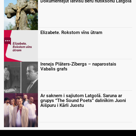
Dokumentejūt latvīšu bēru nūtikšonu Latgolā
Elizabete. Rokstom vīns ūtram
Irenejs Plāters-Zībergs – naparostais
Vabalis grafs
Ar saknem i sajiutom Latgolā. Saruna ar
grupys “The Sound Poets” dalinīkim Juoni
Aišpuru i Kārli Juostu