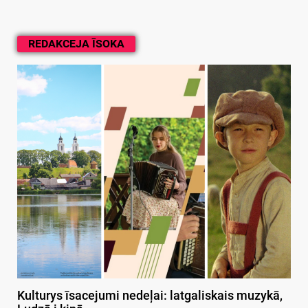
REDAKCEJA ĪSOKA
Kulturys īsacejumi nedeļai: latgaliskais muzykā,