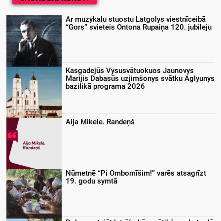
Ar muzykalu stuostu Latgolys viestnīceibā
“Gors” svieteis Ontona Rupaiņa 120. jubileju
Kasgadejūs Vysusvātuokuos Jaunovys
Marijis Dabasūs uzjimšonys svātku Aglyunys
bazilikā programa 2026
Aija Mikele. Randeņš
Nūmetnē “Pi Ombomīšim!” varēs atsagrīzt
19. godu symtā