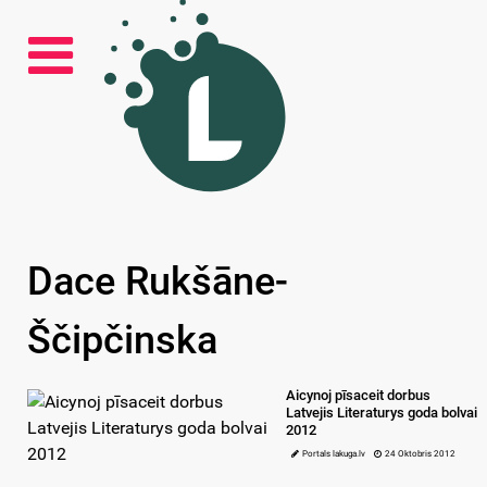
Dace Rukšāne-
Ščipčinska
Aicynoj pīsaceit dorbus
Latvejis Literaturys goda bolvai
2012
Portals lakuga.lv
24 Oktobris 2012