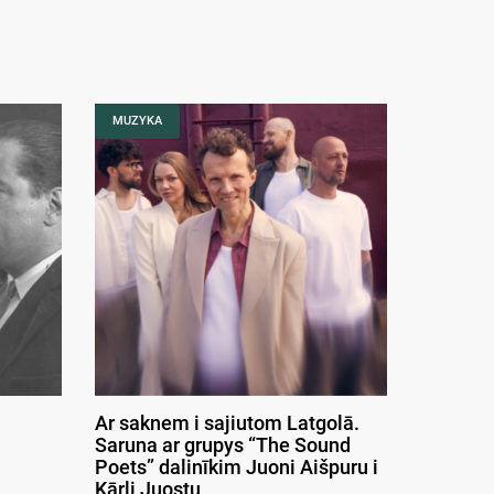
MUZYKA
Ar saknem i sajiutom Latgolā.
Saruna ar grupys “The Sound
Poets” dalinīkim Juoni Aišpuru i
Kārli Juostu