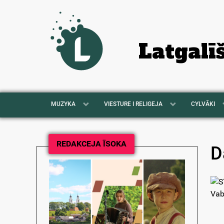
Latgalī
MUZYKA
VIESTURE I RELIGEJA
CYLVĀKI
REDAKCEJA ĪSOKA
D