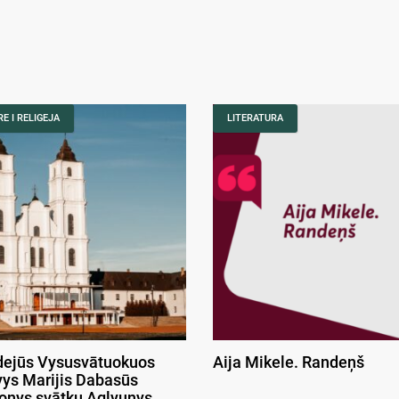
E I RELIGEJA
LITERATURA
ejūs Vysusvātuokuos
Aija Mikele. Randeņš
ys Marijis Dabasūs
onys svātku Aglyunys