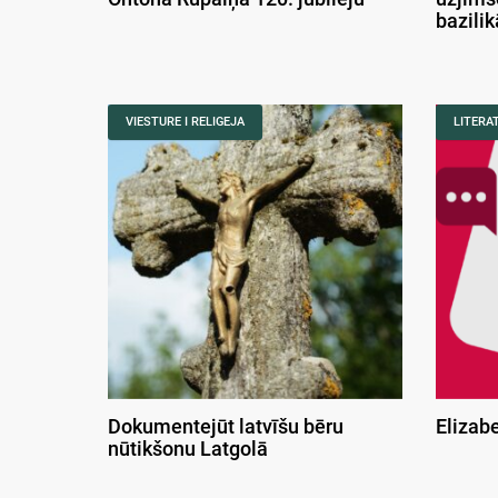
bazili
VIESTURE I RELIGEJA
LITERA
Dokumentejūt latvīšu bēru
Elizab
nūtikšonu Latgolā