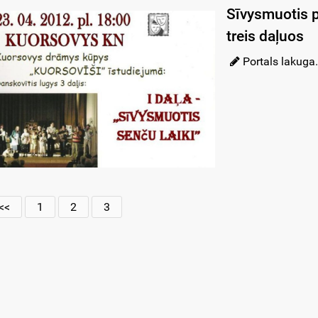
Sīvysmuotis 
treis daļuos
Portals lakuga.
<<
1
2
3