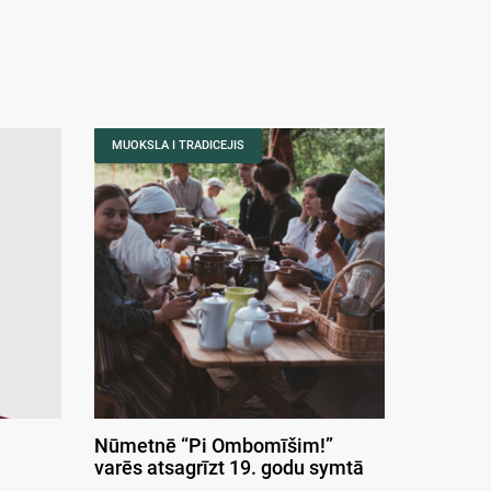
MUOKSLA I TRADICEJIS
Nūmetnē “Pi Ombomīšim!”
varēs atsagrīzt 19. godu symtā