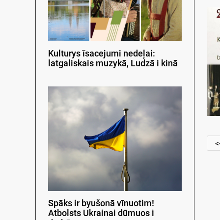
Kulturys īsacejumi nedeļai:
latgaliskais muzykā, Ludzā i kinā
<
Spāks ir byušonā vīnuotim!
Atbolsts Ukrainai dūmuos i