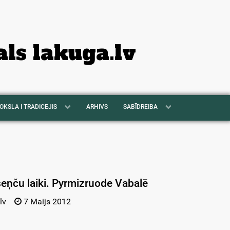
als lakuga.lv
OKSLA I TRADICEJIS
ARHIVS
SABĪDREIBA
eņču laiki. Pyrmizruode Vabalē
lv
7 Maijs 2012