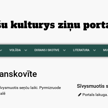
šu kulturys ziņu port
VOLŪDA
EKRANS I SKOTIVE
LITERATURA
MU
anskovīte
Sīvysmuotis s
Portals lakuga.