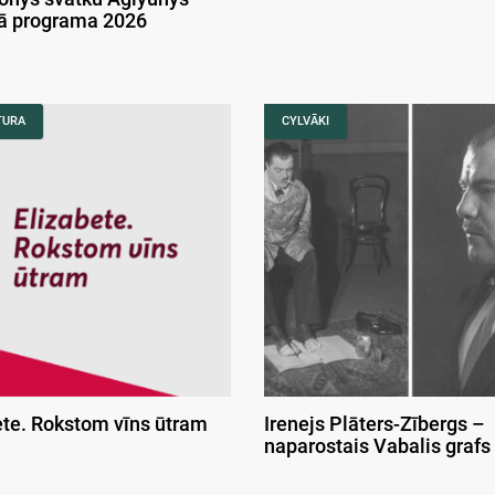
kā programa 2026
TURA
CYLVĀKI
ete. Rokstom vīns ūtram
Irenejs Plāters-Zībergs –
naparostais Vabalis grafs