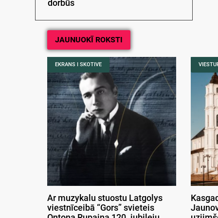
dorbūs
JAUNUOKĪ ROKSTI
EKRANS I SKOTIVE
VIESTUR
Ar muzykalu stuostu Latgolys
Kasgad
viestnīceibā “Gors” svieteis
Jaunov
Ontona Rupaiņa 120. jubileju
uzjimš