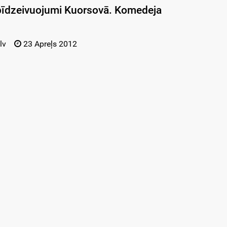
pīdzeivuojumi Kuorsovā. Komedeja
lv
23 Apreļs 2012