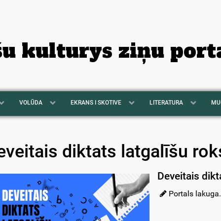
šu kulturys ziņu port
VOLŪDA
EKRANS I SKOTIVE
LITERATURA
MU
eveitais diktats latgalīšu ro
Deveitais dikta
Portals lakuga.