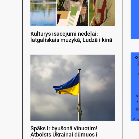
Kulturys īsacejumi nedeļai:
latgaliskais muzykā, Ludzā i kinā
Spāks ir byušonā vīnuotim!
Atbolsts Ukrainai dūmuos i