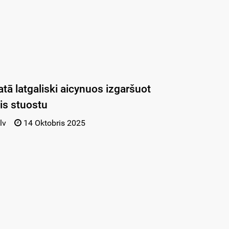
atā latgaliski aicynuos izgaršuot
is stuostu
lv
14 Oktobris 2025