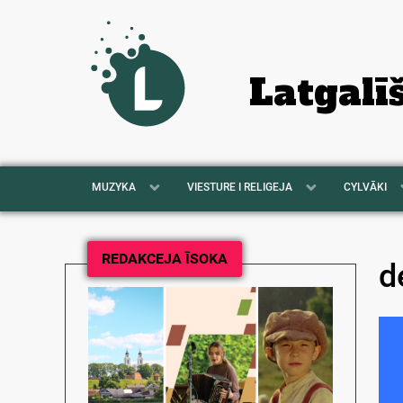
Latgalī
MUZYKA
VIESTURE I RELIGEJA
CYLVĀKI
REDAKCEJA ĪSOKA
d