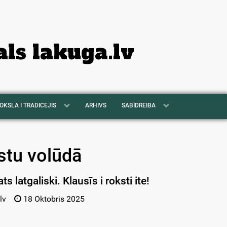
als lakuga.lv
OKSLA I TRADICEJIS
ARHIVS
SABĪDREIBA
kstu volūdā
ts latgaliski. Klausīs i roksti ite!
lv
18 Oktobris 2025