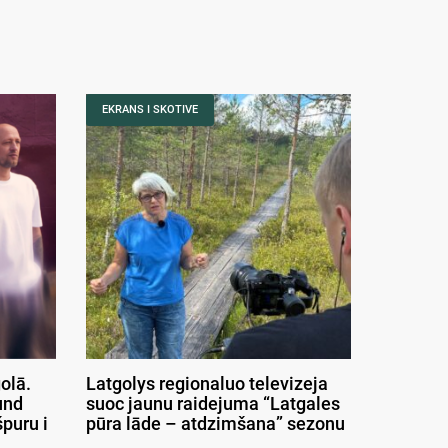
EKRANS I SKOTIVE
olā.
Latgolys regionaluo televizeja
und
suoc jaunu raidejuma “Latgales
puru i
pūra lāde – atdzimšana” sezonu