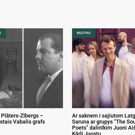
I
MUZYKA
 Plāters-Zībergs –
Ar saknem i sajiutom Latg
stais Vabalis grafs
Saruna ar grupys “The So
Poets” dalinīkim Juoni Aiš
Kārli Juostu