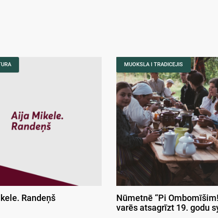
TURA
MUOKSLA I TRADICEJIS
ikele. Randeņš
Nūmetnē “Pi Ombomīšim!
varēs atsagrīzt 19. godu 