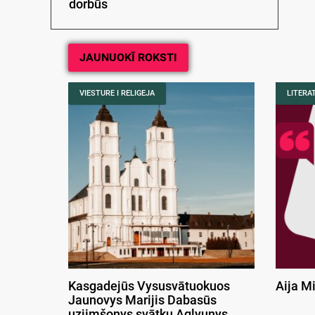
dorbūs
JAUNUOKĪ ROKSTI
VIESTURE I RELIGEJA
LITERA
Kasgadejūs Vysusvātuokuos
Aija M
Jaunovys Marijis Dabasūs
uzjimšonys svātku Aglyunys