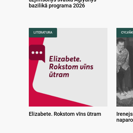
bazilikā programa 2026
LITERATURA
CYLVĀK
Elizabete. Rokstom vīns ūtram
Irenejs
naparo