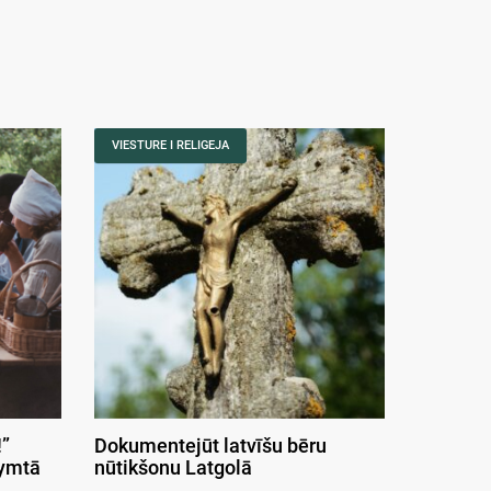
VIESTURE I RELIGEJA
”
Dokumentejūt latvīšu bēru
symtā
nūtikšonu Latgolā