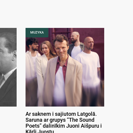
MUZYKA
Ar saknem i sajiutom Latgolā.
Saruna ar grupys “The Sound
Poets” dalinīkim Juoni Aišpuru i
Kārli Juostu