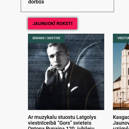
dorbūs
JAUNUOKĪ ROKSTI
EKRANS I SKOTIVE
VIESTUR
Ar muzykalu stuostu Latgolys
Kasgad
viestnīceibā “Gors” svieteis
Jaunov
Ontona Rupaiņa 120. jubileju
uzjimš