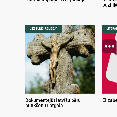
bazili
VIESTURE I RELIGEJA
LITERA
Dokumentejūt latvīšu bēru
Elizab
nūtikšonu Latgolā