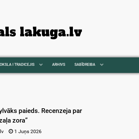
als lakuga.lv
OKSLA I TRADICEJIS
ARHIVS
SABĪDREIBA
cylvāks paieds. Recenzeja par
zaļa zora”
lv
1 Juņs 2026