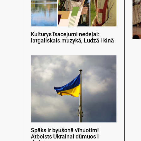
Kulturys īsacejumi nedeļai:
latgaliskais muzykā, Ludzā i kinā
Spāks ir byušonā vīnuotim!
Atbolsts Ukrainai dūmuos i