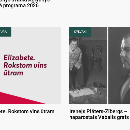
kā programa 2026
TURA
CYLVĀKI
ete. Rokstom vīns ūtram
Irenejs Plāters-Zībergs –
naparostais Vabalis grafs