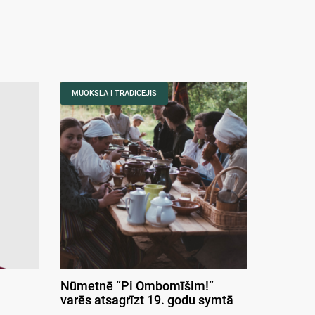
MUOKSLA I TRADICEJIS
Nūmetnē “Pi Ombomīšim!”
varēs atsagrīzt 19. godu symtā