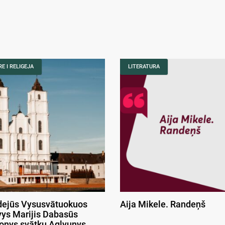
E I RELIGEJA
LITERATURA
ejūs Vysusvātuokuos
Aija Mikele. Randeņš
ys Marijis Dabasūs
onys svātku Aglyunys