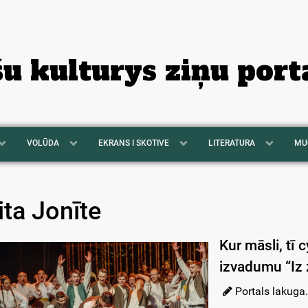
šu kulturys ziņu port
VOLŪDA
EKRANS I SKOTIVE
LITERATURA
MU
ita Jonīte
Kur māsli, tī 
izvadumu “Iz 
Portals lakuga.