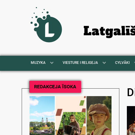
Latgalī
MUZYKA
VIESTURE I RELIGEJA
CYLVĀKI
REDAKCEJA ĪSOKA
D