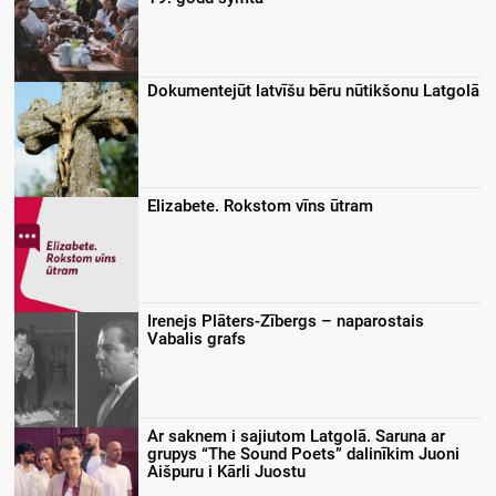
Dokumentejūt latvīšu bēru nūtikšonu Latgolā
Elizabete. Rokstom vīns ūtram
Irenejs Plāters-Zībergs – naparostais
Vabalis grafs
Ar saknem i sajiutom Latgolā. Saruna ar
grupys “The Sound Poets” dalinīkim Juoni
Aišpuru i Kārli Juostu