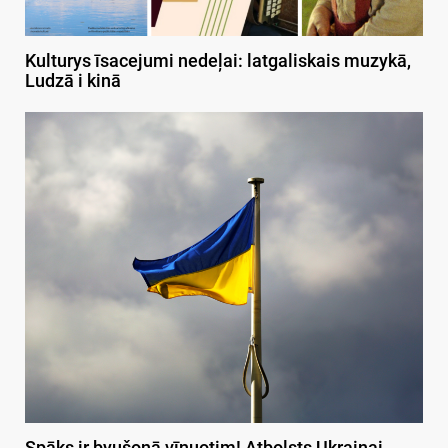
Kulturys īsacejumi nedeļai: latgaliskais muzykā,
Ludzā i kinā