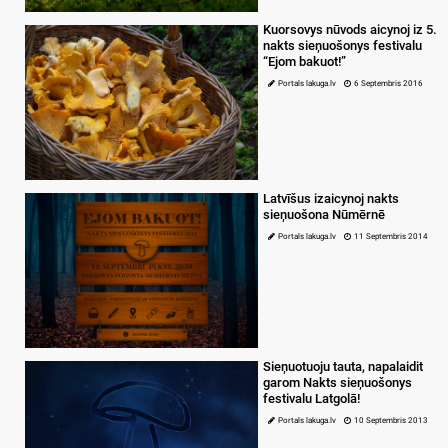
Kuorsovys nūvods aicynoj iz 5.
nakts sieņuošonys festivalu
“Ejom bakuot!”
Portals lakuga.lv
6 Septembris 2016
Latvīšus izaicynoj nakts
sieņuošona Nūmērnē
Portals lakuga.lv
11 Septembris 2014
Sieņuotuoju tauta, napalaidit
garom Nakts sieņuošonys
festivalu Latgolā!
Portals lakuga.lv
10 Septembris 2013