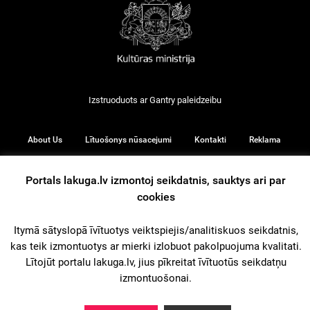
Izstruoduots ar
Gantry
paleidzeibu
About Us
Lītuošonys nūsacejumi
Kontakti
Reklama
Portals lakuga.lv izmontoj seikdatnis, sauktys ari par
cookies
© 2026
Itymā sātyslopā īvītuotys veiktspiejis/analitiskuos seikdatnis,
kas teik izmontuotys ar mierki izlobuot pakolpuojuma kvalitati.
iz augšu
Lītojūt portalu lakuga.lv, jius pīkreitat īvītuotūs seikdatņu
izmontuošonai.