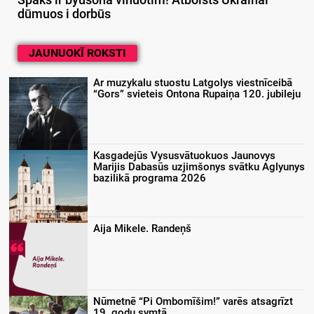
Spāks ir byušonā vīnuotim! Atbolsts Ukrainai
dūmuos i dorbūs
JAUNUOKĪ ROKSTI
Ar muzykalu stuostu Latgolys viestnīceibā
“Gors” svieteis Ontona Rupaiņa 120. jubileju
Kasgadejūs Vysusvātuokuos Jaunovys
Marijis Dabasūs uzjimšonys svātku Aglyunys
bazilikā programa 2026
Aija Mikele. Randeņš
Nūmetnē “Pi Ombomīšim!” varēs atsagrīzt
19. godu symtā