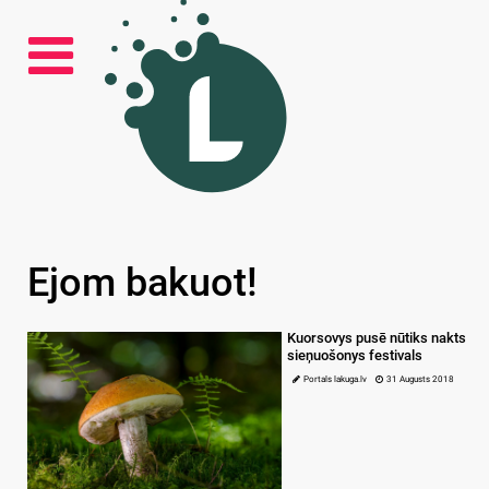
Ejom bakuot!
Kuorsovys pusē nūtiks nakts
sieņuošonys festivals
Portals lakuga.lv
31 Augusts 2018