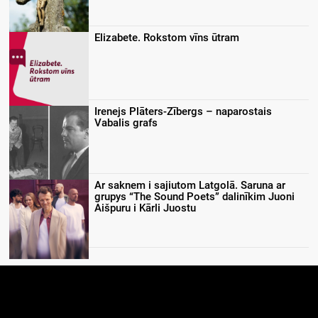
Elizabete. Rokstom vīns ūtram
Irenejs Plāters-Zībergs – naparostais
Vabalis grafs
Ar saknem i sajiutom Latgolā. Saruna ar
grupys “The Sound Poets” dalinīkim Juoni
Aišpuru i Kārli Juostu