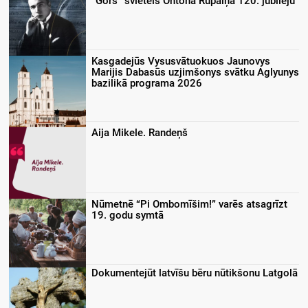
“Gors” svieteis Ontona Rupaiņa 120. jubileju
Kasgadejūs Vysusvātuokuos Jaunovys
Marijis Dabasūs uzjimšonys svātku Aglyunys
bazilikā programa 2026
Aija Mikele. Randeņš
Nūmetnē “Pi Ombomīšim!” varēs atsagrīzt
19. godu symtā
Dokumentejūt latvīšu bēru nūtikšonu Latgolā