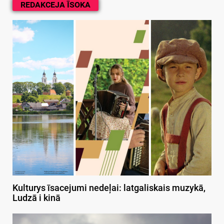
REDAKCEJA ĪSOKA
Kulturys īsacejumi nedeļai: latgaliskais muzykā,
Ludzā i kinā