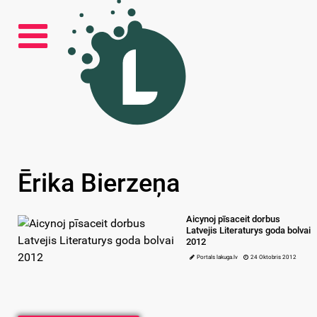
Ērika Bierzeņa
Aicynoj pīsaceit dorbus
Latvejis Literaturys goda bolvai
2012
Portals lakuga.lv
24 Oktobris 2012