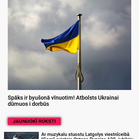
Spāks ir byušonā vīnuotim! Atbolsts Ukrainai
dūmuos i dorbūs
JAUNUOKĪ ROKSTI
Ar muzykalu stuostu Latgolys viestnīceibā