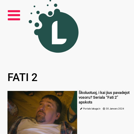
FATI 2
Školuotuoj, i kai jius pavadejot
vosoru? Seriala “Fati 2”
apskots
Portals lakuga.lv
30 Janvars 2024