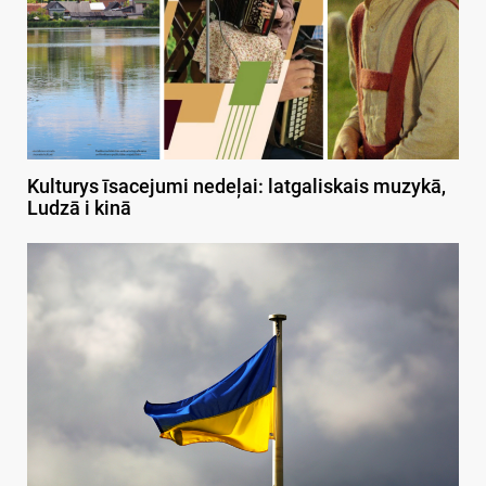
Kulturys īsacejumi nedeļai: latgaliskais muzykā,
Ludzā i kinā