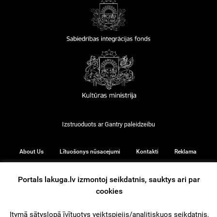
Izstruoduots ar
Gantry
paleidzeibu
About Us
Lītuošonys nūsacejumi
Kontakti
Reklama
Portals lakuga.lv izmontoj seikdatnis, sauktys ari par
cookies
© 2026
Itymā sātyslopā īvītuotys veiktspiejis/analitiskuos seikdatnis,