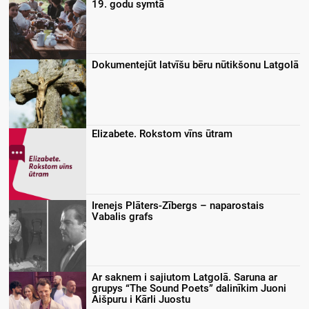
19. godu symtā
Dokumentejūt latvīšu bēru nūtikšonu Latgolā
Elizabete. Rokstom vīns ūtram
Irenejs Plāters-Zībergs – naparostais
Vabalis grafs
Ar saknem i sajiutom Latgolā. Saruna ar
grupys “The Sound Poets” dalinīkim Juoni
Aišpuru i Kārli Juostu