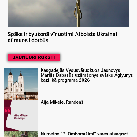
Spāks ir byušonā vīnuotim! Atbolsts Ukrainai
dūmuos i dorbūs
JAUNUOKĪ ROKSTI
Kasgadejūs Vysusvātuokuos Jaunovys
Marijis Dabasūs uzjimšonys svātku Aglyunys
bazilikā programa 2026
Aija Mikele. Randeņš
Nūmetnē “Pi Ombomīšim!” varēs atsagrīzt