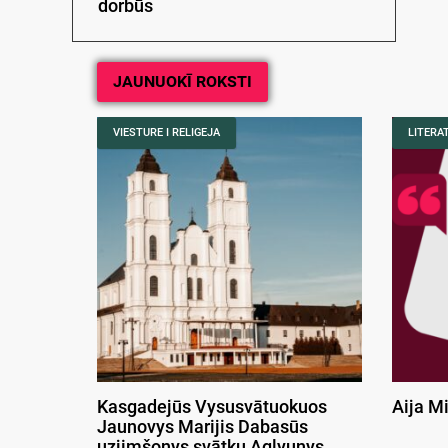
dorbūs
JAUNUOKĪ ROKSTI
VIESTURE I RELIGEJA
LITERA
Kasgadejūs Vysusvātuokuos
Aija M
Jaunovys Marijis Dabasūs
uzjimšonys svātku Aglyunys