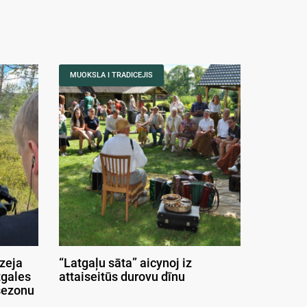
MUOKSLA I TRADICEJIS
izeja
“Latgaļu sāta” aicynoj iz
tgales
attaiseitūs durovu dīnu
sezonu