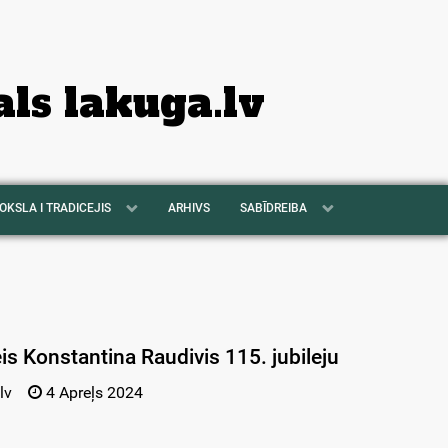
als lakuga.lv
OKSLA I TRADICEJIS
ARHIVS
SABĪDREIBA
is Konstantina Raudivis 115. jubileju
lv
4 Apreļs 2024