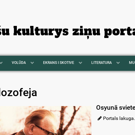
šu kulturys ziņu port
VOLŪDA
EKRANS I SKOTIVE
LITERATURA
MU
ilozofeja
Osyunā sviete
Portals lakuga.