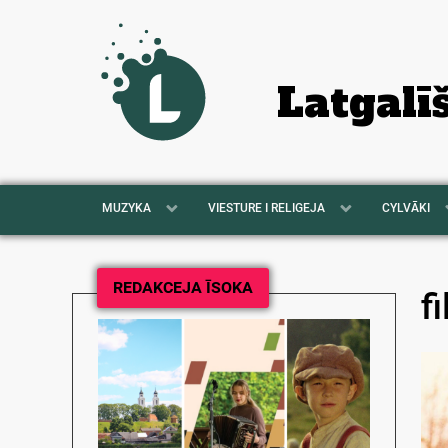
Latgalī
MUZYKA
VIESTURE I RELIGEJA
CYLVĀKI
REDAKCEJA ĪSOKA
f