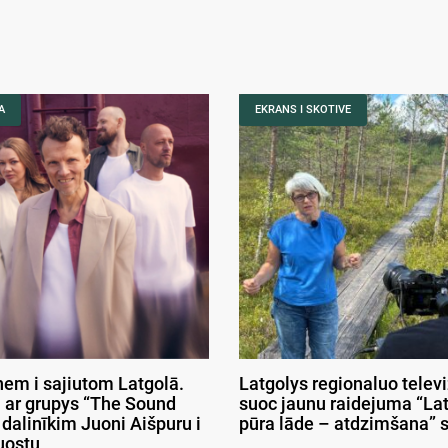
A
EKRANS I SKOTIVE
nem i sajiutom Latgolā.
Latgolys regionaluo telev
 ar grupys “The Sound
suoc jaunu raidejuma “La
 dalinīkim Juoni Aišpuru i
pūra lāde – atdzimšana” 
uostu