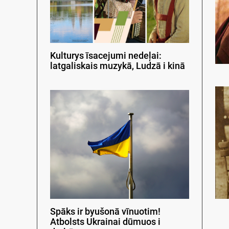
Kulturys īsacejumi nedeļai:
latgaliskais muzykā, Ludzā i kinā
Spāks ir byušonā vīnuotim!
Atbolsts Ukrainai dūmuos i