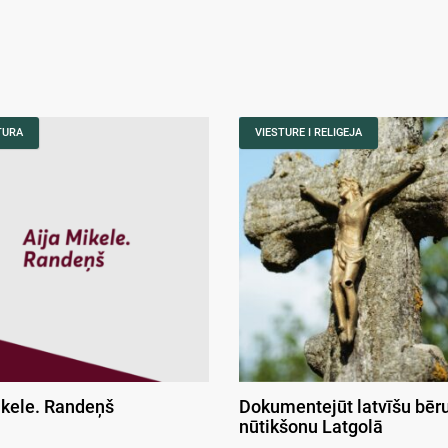
TURA
VIESTURE I RELIGEJA
ikele. Randeņš
Dokumentejūt latvīšu bēr
nūtikšonu Latgolā