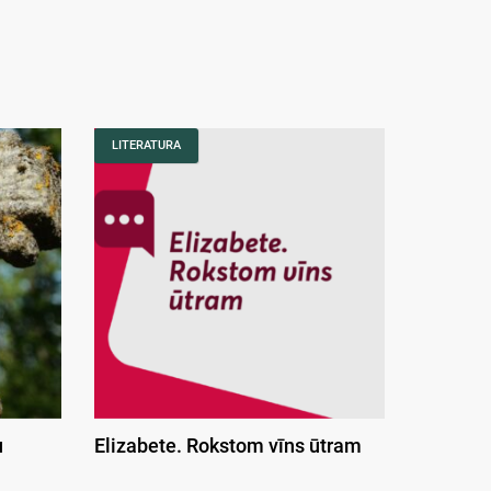
LITERATURA
u
Elizabete. Rokstom vīns ūtram