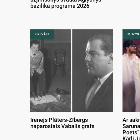
bazilikā programa 2026
CYLVĀKI
MUZYK
Irenejs Plāters-Zībergs –
Ar sak
naparostais Vabalis grafs
Saruna
Poets”
Kārli J