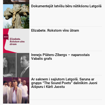
Dokumentejūt latvīšu bēru nūtikšonu Latgolā
Elizabete. Rokstom vīns ūtram
Irenejs Plāters-Zībergs – naparostais
Vabalis grafs
Ar saknem i sajiutom Latgolā. Saruna ar
grupys “The Sound Poets” dalinīkim Juoni
Aišpuru i Kārli Juostu