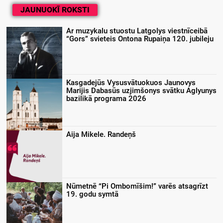
JAUNUOKĪ ROKSTI
Ar muzykalu stuostu Latgolys viestnīceibā
“Gors” svieteis Ontona Rupaiņa 120. jubileju
Kasgadejūs Vysusvātuokuos Jaunovys
Marijis Dabasūs uzjimšonys svātku Aglyunys
bazilikā programa 2026
Aija Mikele. Randeņš
Nūmetnē “Pi Ombomīšim!” varēs atsagrīzt
19. godu symtā