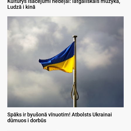
Kulturys īsacejumi nedeļai: latgaliskais muzykā,
Ludzā i kinā
Spāks ir byušonā vīnuotim! Atbolsts Ukrainai
dūmuos i dorbūs