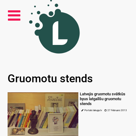
Gruomotu stends
Latvejis gruomotu svātkūs
byus latgalīšu gruomotu
stends
Portals lakuga.lv
27 Februars 2013