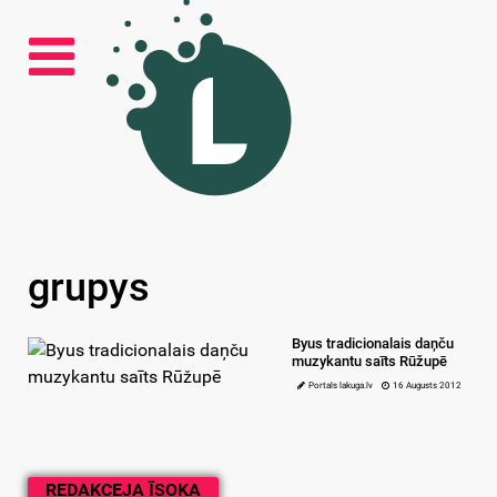
grupys
Byus tradicionalais daņču
muzykantu saīts Rūžupē
Portals lakuga.lv
16 Augusts 2012
REDAKCEJA ĪSOKA