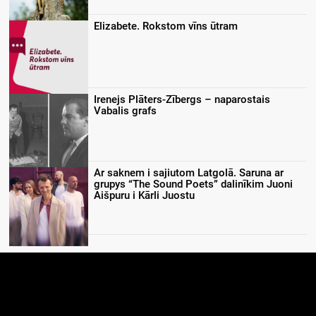
Elizabete. Rokstom vīns ūtram
Irenejs Plāters-Zībergs – naparostais
Vabalis grafs
Ar saknem i sajiutom Latgolā. Saruna ar
grupys “The Sound Poets” dalinīkim Juoni
Aišpuru i Kārli Juostu