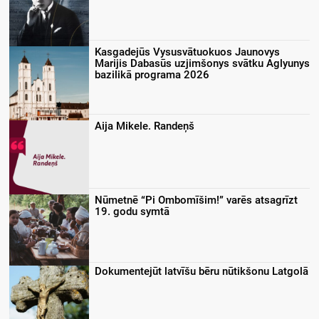
Kasgadejūs Vysusvātuokuos Jaunovys
Marijis Dabasūs uzjimšonys svātku Aglyunys
bazilikā programa 2026
Aija Mikele. Randeņš
Nūmetnē “Pi Ombomīšim!” varēs atsagrīzt
19. godu symtā
Dokumentejūt latvīšu bēru nūtikšonu Latgolā