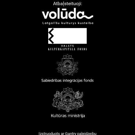
Atbaļsteituoji:
Izstruoduots ar
Gantry
paleidzeibu