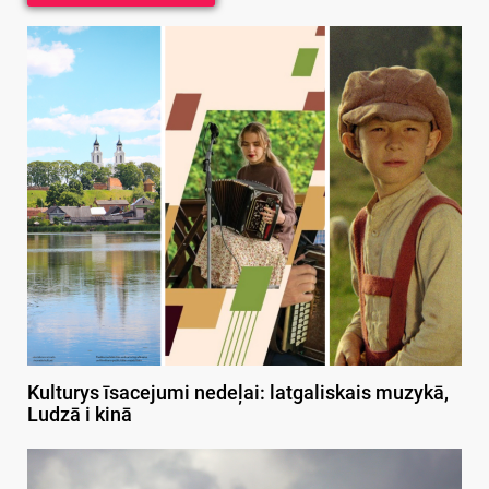
Kulturys īsacejumi nedeļai: latgaliskais muzykā,
Ludzā i kinā