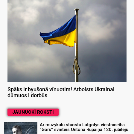
Spāks ir byušonā vīnuotim! Atbolsts Ukrainai
dūmuos i dorbūs
JAUNUOKĪ ROKSTI
Ar muzykalu stuostu Latgolys viestnīceibā
“Gors” svieteis Ontona Rupaiņa 120. jubileju