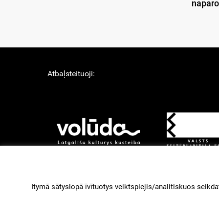
naparo
Atbaļsteituoji:
About Us
Lī
Izstruoduots ar
Gantry
Itymā sātyslopā īvītuotys veiktspiejis/analitiskuos seikdat
paleidzeibu