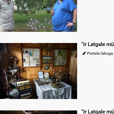
“Ir Latgale m
Portals lakuga.
“Ir Latgale m