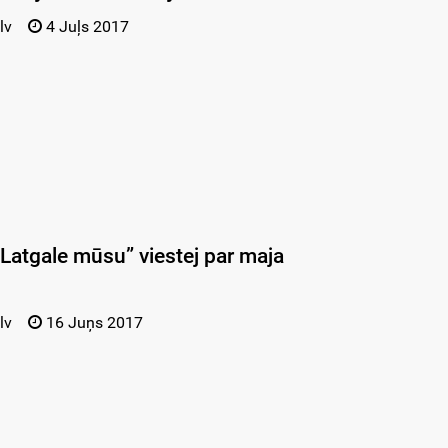
lv
4 Juļs 2017
 Latgale mūsu” viestej par maja
lv
16 Juņs 2017