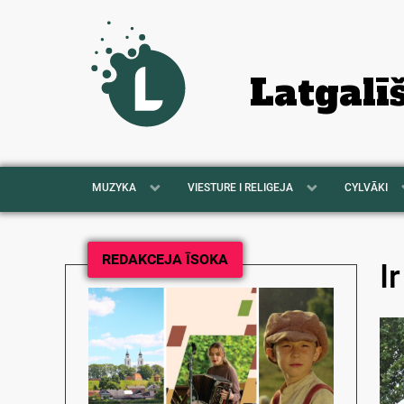
Latgalī
MUZYKA
VIESTURE I RELIGEJA
CYLVĀKI
REDAKCEJA ĪSOKA
I