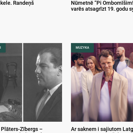
ikele. Randeņš
Nūmetnē “Pi Ombomīšim!
varēs atsagrīzt 19. godu 
I
MUZYKA
 Plāters-Zībergs –
Ar saknem i sajiutom Latg