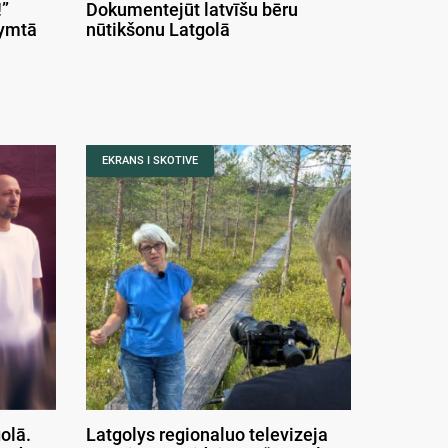
”
Dokumentejūt latvīšu bēru
symtā
nūtikšonu Latgolā
EKRANS I SKOTIVE
olā.
Latgolys regionaluo televizeja