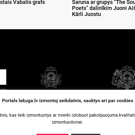
stais Vabalis grafs
Saruna ar grupys “The So
Poets” dalinīkim Juoni Aiš
Kārli Juostu
Portals lakuga.lv izmontoj seikdatnis, sauktys ari par cookies
tuošonys nūsacejumi
Kontakti
Reklama
nis, kas teik izmontuotys ar mierki izlobuot pakolpuojuma kvalitati. L
izmontuošonai.