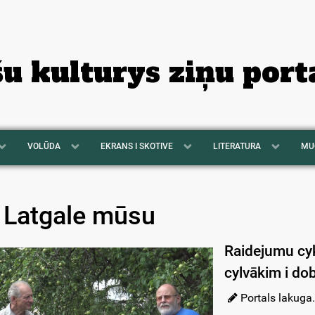
šu kulturys ziņu port
VOLŪDA
EKRANS I SKOTIVE
LITERATURA
MU
r Latgale mūsu
Raidejumu cykl
cylvākim i do
Portals lakuga.