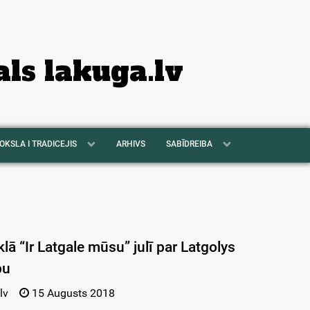
als lakuga.lv
OKSLA I TRADICEJIS
ARHIVS
SABĪDREIBA
ā “Ir Latgale mūsu” julī par Latgolys
bu
lv
15 Augusts 2018