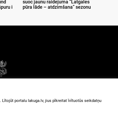
und
suoc jaunu raidejuma “Latgales
puru i
pūra lāde – atdzimšana” sezonu
© 2026
iz augšu
ītojūt portalu lakuga.lv, jius pīkreitat īvītuotūs seikdatņu