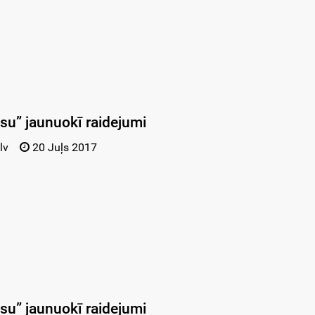
ūsu” jaunuokī raidejumi
lv
20 Juļs 2017
ūsu” jaunuokī raidejumi