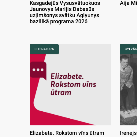
Kasgadejūs Vysusvātuokuos
Aija M
Jaunovys Marijis Dabasūs
uzjimšonys svātku Aglyunys
bazilikā programa 2026
LITERATURA
CYLVĀK
Elizabete. Rokstom vīns ūtram
Irenejs