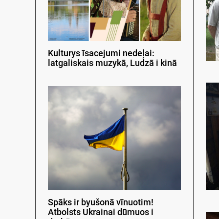
Kulturys īsacejumi nedeļai:
latgaliskais muzykā, Ludzā i kinā
Spāks ir byušonā vīnuotim!
Atbolsts Ukrainai dūmuos i