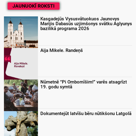
JAUNUOKĪ ROKSTI
Kasgadejūs Vysusvātuokuos Jaunovys
Marijis Dabasūs uzjimšonys svātku Aglyunys
bazilikā programa 2026
Aija Mikele. Randeņš
Nūmetnē “Pi Ombomīšim!” varēs atsagrīzt
19. godu symtā
Dokumentejūt latvīšu bēru nūtikšonu Latgolā