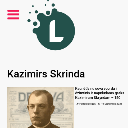
Kazimirs Skrinda
Kaunētīs nu sova vuorda i
dzimtinis ir napīdūdams grāks.
Kazimiram Skryndam – 150
Portals lakuga.lv
10 Septembris 2025