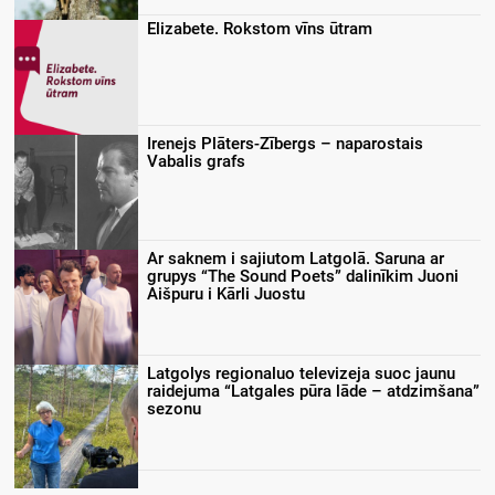
Elizabete. Rokstom vīns ūtram
Irenejs Plāters-Zībergs – naparostais
Vabalis grafs
Ar saknem i sajiutom Latgolā. Saruna ar
grupys “The Sound Poets” dalinīkim Juoni
Aišpuru i Kārli Juostu
Latgolys regionaluo televizeja suoc jaunu
raidejuma “Latgales pūra lāde – atdzimšana”
sezonu