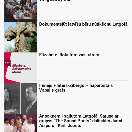
Dokumentejūt latvīšu bēru nūtikšonu Latgolā
Elizabete. Rokstom vīns ūtram
Irenejs Plāters-Zībergs – naparostais
Vabalis grafs
Ar saknem i sajiutom Latgolā. Saruna ar
grupys “The Sound Poets” dalinīkim Juoni
Aišpuru i Kārli Juostu