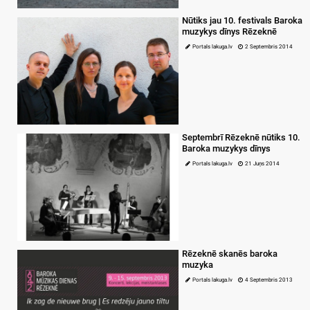
Nūtiks jau 10. festivals Baroka
muzykys dīnys Rēzeknē
Portals lakuga.lv
2 Septembris 2014
Septembrī Rēzeknē nūtiks 10.
Baroka muzykys dīnys
Portals lakuga.lv
21 Juņs 2014
Rēzeknē skanēs baroka
muzyka
Portals lakuga.lv
4 Septembris 2013