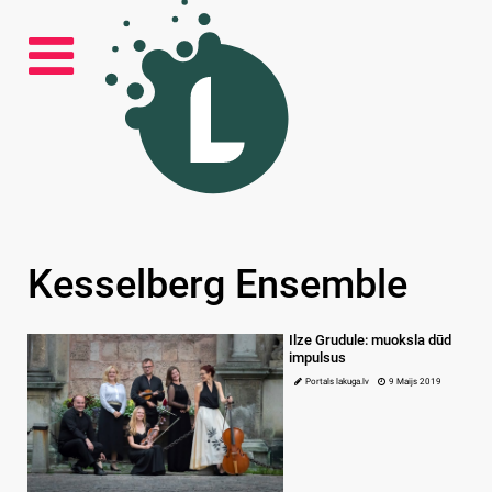
Kesselberg Ensemble
Ilze Grudule: muoksla dūd
impulsus
Portals lakuga.lv
9 Maijs 2019