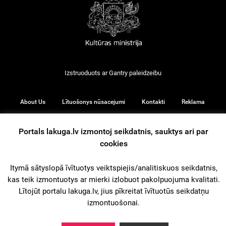
Izstruoduots ar
Gantry
paleidzeibu
About Us
Lītuošonys nūsacejumi
Kontakti
Reklama
Portals lakuga.lv izmontoj seikdatnis, sauktys ari par
cookies
© 2026
Itymā sātyslopā īvītuotys veiktspiejis/analitiskuos seikdatnis,
kas teik izmontuotys ar mierki izlobuot pakolpuojuma kvalitati.
iz augšu
Lītojūt portalu lakuga.lv, jius pīkreitat īvītuotūs seikdatņu
izmontuošonai.