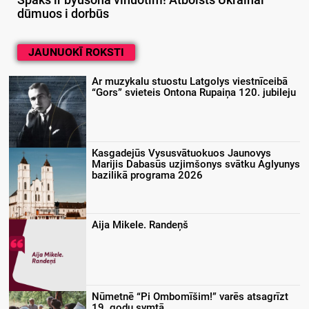
Spāks ir byušonā vīnuotim! Atbolsts Ukrainai
dūmuos i dorbūs
JAUNUOKĪ ROKSTI
Ar muzykalu stuostu Latgolys viestnīceibā
“Gors” svieteis Ontona Rupaiņa 120. jubileju
Kasgadejūs Vysusvātuokuos Jaunovys
Marijis Dabasūs uzjimšonys svātku Aglyunys
bazilikā programa 2026
Aija Mikele. Randeņš
Nūmetnē “Pi Ombomīšim!” varēs atsagrīzt
19. godu symtā