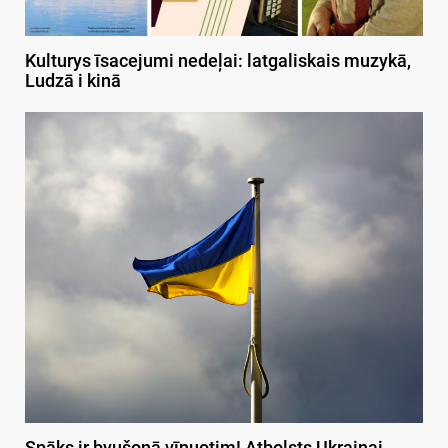
Kulturys īsacejumi nedeļai: latgaliskais muzykā,
Ludzā i kinā