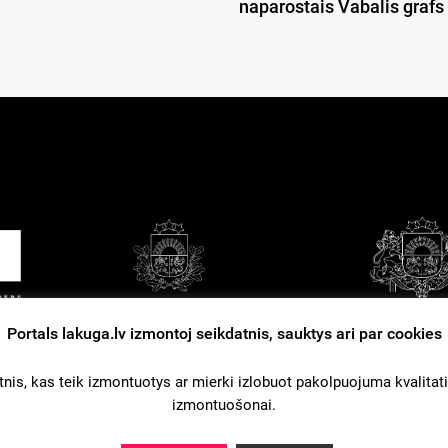
naparostais Vabalis grafs
Portals lakuga.lv izmontoj seikdatnis, sauktys ari par cookies
tuošonys nūsacejumi
Kontakti
Reklama
nis, kas teik izmontuotys ar mierki izlobuot pakolpuojuma kvalitati. L
izmontuošonai.