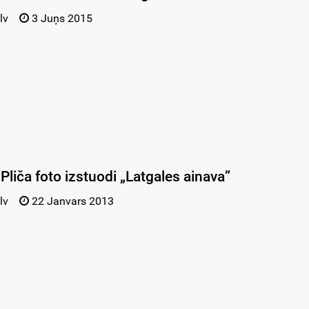
lv
3 Juņs 2015
Pliča foto izstuodi „Latgales ainava”
lv
22 Janvars 2013