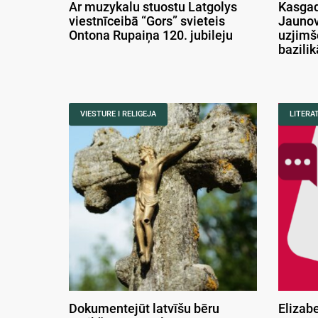
Ar muzykalu stuostu Latgolys
Kasgad
viestnīceibā “Gors” svieteis
Jaunov
Ontona Rupaiņa 120. jubileju
uzjimš
bazili
VIESTURE I RELIGEJA
LITERA
Dokumentejūt latvīšu bēru
Elizab