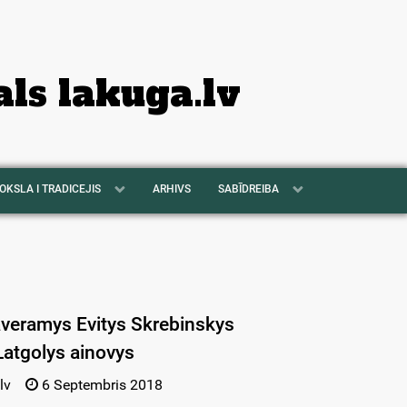
als lakuga.lv
OKSLA I TRADICEJIS
ARHIVS
SABĪDREIBA
veramys Evitys Skrebinskys
atgolys ainovys
lv
6 Septembris 2018