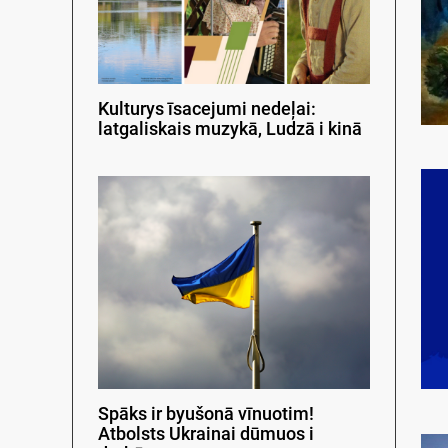
Kulturys īsacejumi nedeļai:
latgaliskais muzykā, Ludzā i kinā
Spāks ir byušonā vīnuotim!
Atbolsts Ukrainai dūmuos i