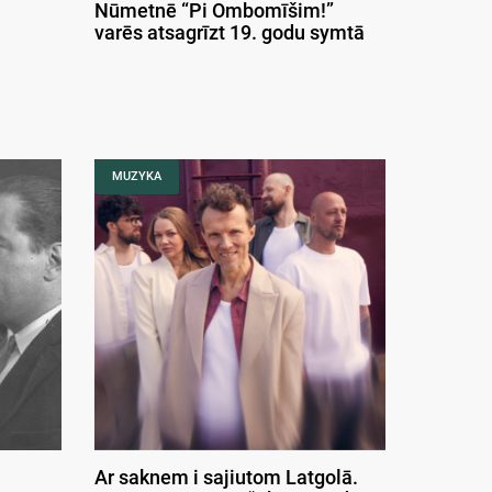
Nūmetnē “Pi Ombomīšim!”
varēs atsagrīzt 19. godu symtā
MUZYKA
Ar saknem i sajiutom Latgolā.