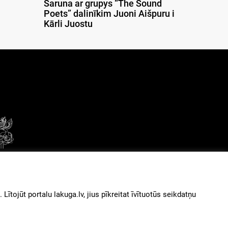
Saruna ar grupys “The Sound
Poets” dalinīkim Juoni Aišpuru i
Kārli Juostu
© 2026
iz augšu
ītojūt portalu lakuga.lv, jius pīkreitat īvītuotūs seikdatņu