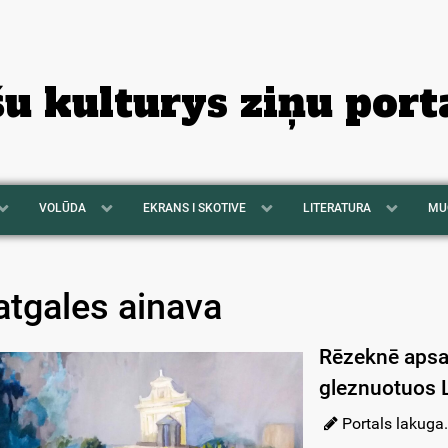
šu kulturys ziņu port
VOLŪDA
EKRANS I SKOTIVE
LITERATURA
MU
atgales ainava
Rēzeknē apsa
gleznuotuos L
Portals lakuga.