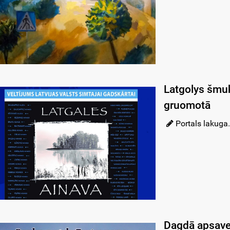
Latgolys šmu
gruomotā
Portals lakuga.
Dagdā apsaver