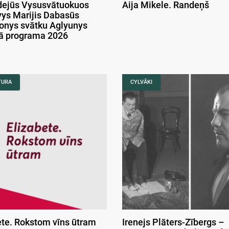
ejūs Vysusvātuokuos
Aija Mikele. Randeņš
ys Marijis Dabasūs
onys svātku Aglyunys
kā programa 2026
TURA
CYLVĀKI
ete. Rokstom vīns ūtram
Irenejs Plāters-Zībergs –