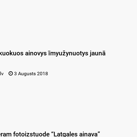
kuokuos ainovys īmyužynuotys jaunā
lv
3 Augusts 2018
am fotoizstuode “Latgales ainava”