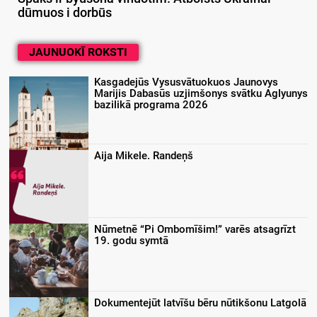
dūmuos i dorbūs
JAUNUOKĪ ROKSTI
Kasgadejūs Vysusvātuokuos Jaunovys
Marijis Dabasūs uzjimšonys svātku Aglyunys
bazilikā programa 2026
Aija Mikele. Randeņš
Nūmetnē “Pi Ombomīšim!” varēs atsagrīzt
19. godu symtā
Dokumentejūt latvīšu bēru nūtikšonu Latgolā