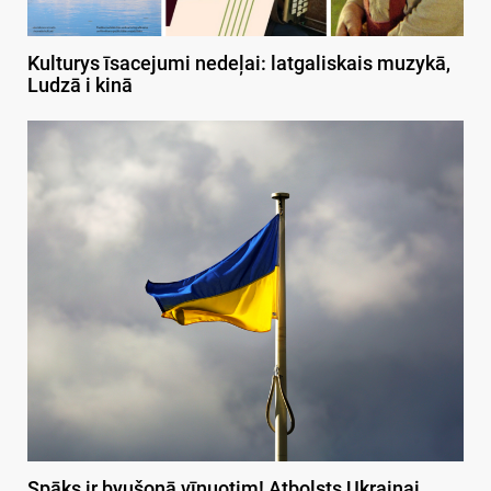
Kulturys īsacejumi nedeļai: latgaliskais muzykā,
Ludzā i kinā
Spāks ir byušonā vīnuotim! Atbolsts Ukrainai