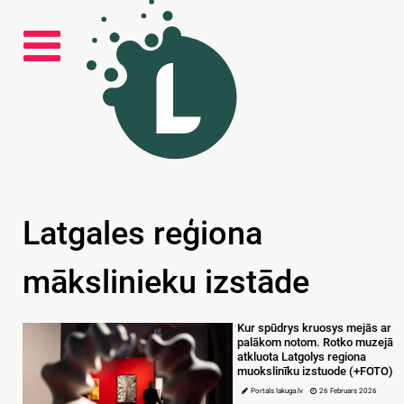
Latgales reģiona
mākslinieku izstāde
Kur spūdrys kruosys mejās ar
palākom notom. Rotko muzejā
atkluota Latgolys regiona
muokslinīku izstuode (+FOTO)
Portals lakuga.lv
26 Februars 2026