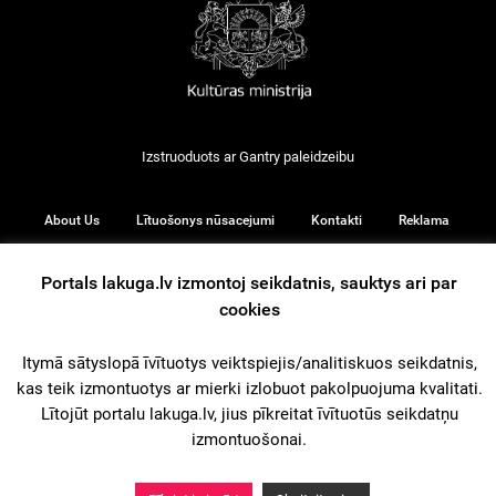
Izstruoduots ar
Gantry
paleidzeibu
About Us
Lītuošonys nūsacejumi
Kontakti
Reklama
Portals lakuga.lv izmontoj seikdatnis, sauktys ari par
cookies
© 2026
Itymā sātyslopā īvītuotys veiktspiejis/analitiskuos seikdatnis,
kas teik izmontuotys ar mierki izlobuot pakolpuojuma kvalitati.
iz augšu
Lītojūt portalu lakuga.lv, jius pīkreitat īvītuotūs seikdatņu
izmontuošonai.