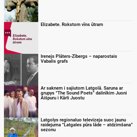
Elizabete. Rokstom vīns ūtram
Irenejs Plāters-Zībergs – naparostais
Vabalis grafs
Ar saknem i sajiutom Latgolā. Saruna ar
grupys “The Sound Poets” dalinīkim Juoni
Aišpuru i Kārli Juostu
Latgolys regionaluo televizeja suoc jaunu
raidejuma “Latgales pūra lāde – atdzimšana”
sezonu