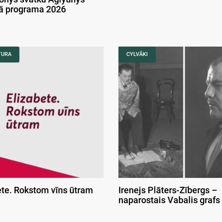
kā programa 2026
TURA
CYLVĀKI
ete. Rokstom vīns ūtram
Irenejs Plāters-Zībergs –
naparostais Vabalis grafs