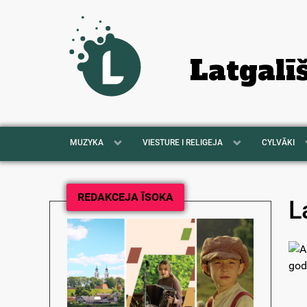
Latgalī
MUZYKA
VIESTURE I RELIGEJA
CYLVĀKI
REDAKCEJA ĪSOKA
L