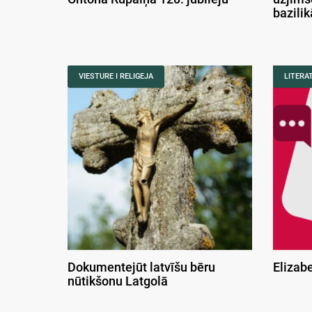
bazili
VIESTURE I RELIGEJA
LITERA
Dokumentejūt latvīšu bēru
Elizab
nūtikšonu Latgolā