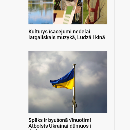
Kulturys īsacejumi nedeļai:
latgaliskais muzykā, Ludzā i kinā
Spāks ir byušonā vīnuotim!
Atbolsts Ukrainai dūmuos i