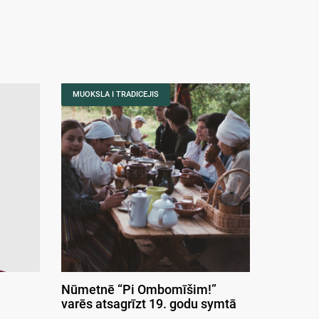
MUOKSLA I TRADICEJIS
Nūmetnē “Pi Ombomīšim!”
varēs atsagrīzt 19. godu symtā