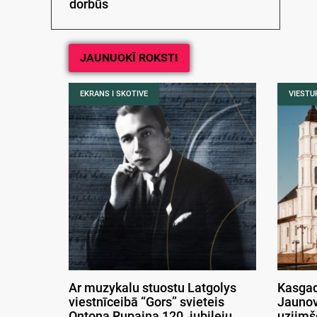
dorbūs
JAUNUOKĪ ROKSTI
EKRANS I SKOTIVE
VIESTUR
Ar muzykalu stuostu Latgolys
Kasgad
viestnīceibā “Gors” svieteis
Jaunov
Ontona Rupaiņa 120. jubileju
uzjimš