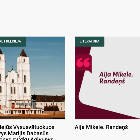
E I RELIGEJA
LITERATURA
ejūs Vysusvātuokuos
Aija Mikele. Randeņš
ys Marijis Dabasūs
onys svātku Aglyunys