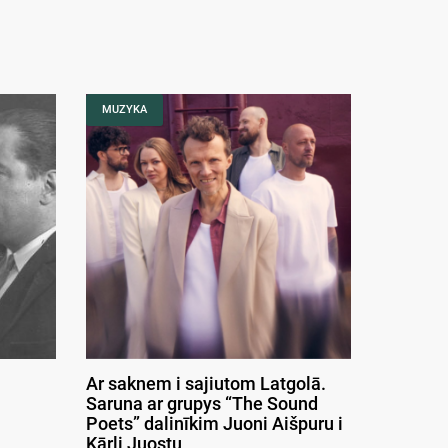
MUZYKA
Ar saknem i sajiutom Latgolā.
Saruna ar grupys “The Sound
Poets” dalinīkim Juoni Aišpuru i
Kārli Juostu