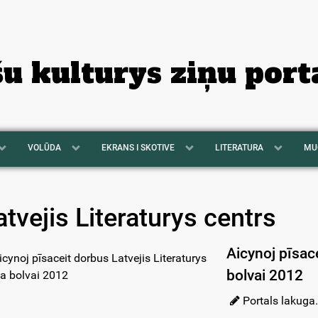
šu kulturys ziņu port
VOLŪDA
EKRANS I SKOTIVE
LITERATURA
MU
atvejis Literaturys centrs
Aicynoj pīsace
bolvai 2012
Portals lakuga.