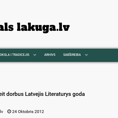
als lakuga.lv
OKSLA I TRADICEJIS
ARHIVS
SABĪDREIBA
it dorbus Latvejis Literaturys goda
lv
24 Oktobris 2012