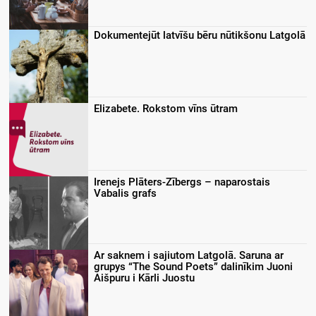
Dokumentejūt latvīšu bēru nūtikšonu Latgolā
Elizabete. Rokstom vīns ūtram
Irenejs Plāters-Zībergs – naparostais
Vabalis grafs
Ar saknem i sajiutom Latgolā. Saruna ar
grupys “The Sound Poets” dalinīkim Juoni
Aišpuru i Kārli Juostu