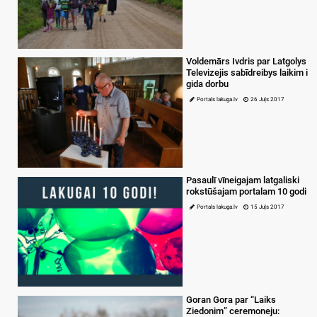
Voldemārs Ivdris par Latgolys
Televizejis sabīdreibys laikim i
gida dorbu
Portals lakuga.lv
26 Juļs 2017
Pasaulī vīneigajam latgaliski
rokstūšajam portalam 10 godi
Portals lakuga.lv
15 Juļs 2017
Goran Gora par “Laiks
Ziedonim” ceremoneju: