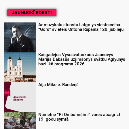
JAUNUOKĪ ROKSTI
Ar muzykalu stuostu Latgolys viestnīceibā
“Gors” svieteis Ontona Rupaiņa 120. jubileju
Kasgadejūs Vysusvātuokuos Jaunovys
Marijis Dabasūs uzjimšonys svātku Aglyunys
bazilikā programa 2026
Aija Mikele. Randeņš
Nūmetnē “Pi Ombomīšim!” varēs atsagrīzt
19. godu symtā