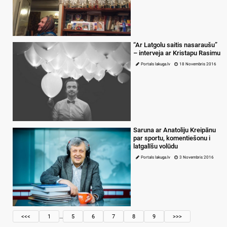
“Ar Latgolu saitis nasaraušu”
– interveja ar Kristapu Rasimu
Portals lakuga.lv
18 Novembris 2016
Saruna ar Anatoliju Kreipānu
par sportu, komentiešonu i
latgalīšu volūdu
Portals lakuga.lv
3 Novembris 2016
<<<
1
…
5
6
7
8
9
>>>