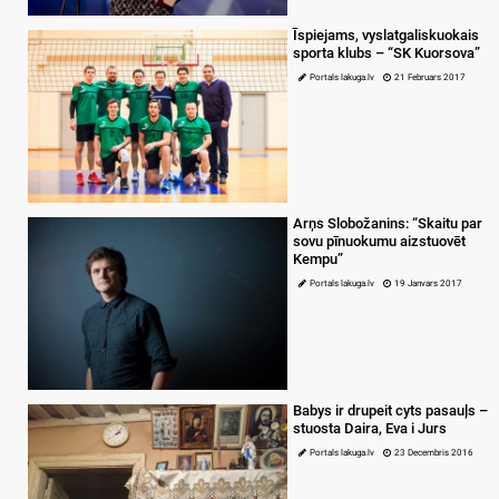
Īspiejams, vyslatgaliskuokais
sporta klubs – “SK Kuorsova”
Portals lakuga.lv
21 Februars 2017
Arņs Slobožanins: “Skaitu par
sovu pīnuokumu aizstuovēt
Kempu”
Portals lakuga.lv
19 Janvars 2017
Babys ir drupeit cyts pasauļs –
stuosta Daira, Eva i Jurs
Portals lakuga.lv
23 Decembris 2016