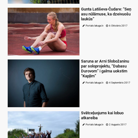
Gunta Latiševa-Čudare: “Seņ
asu nūlāmuse, ka dzeivuošu
laukūs”
Portals lakuga.lv
6 Oktobris 2017
Saruna ar Arni Slobožaninu
par soloprojektu, “Dabasu
Durovom” i galma uokstim
“Kapļim”
Portals lakuga.lv
4 Septembris 2017
Svātceļuojums kai lobuo
atkareiba
Portals lakuga.lv
2 Augusts 2017