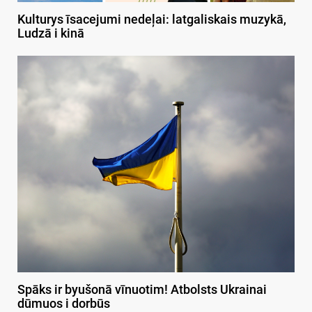
Kulturys īsacejumi nedeļai: latgaliskais muzykā,
Ludzā i kinā
Spāks ir byušonā vīnuotim! Atbolsts Ukrainai
dūmuos i dorbūs