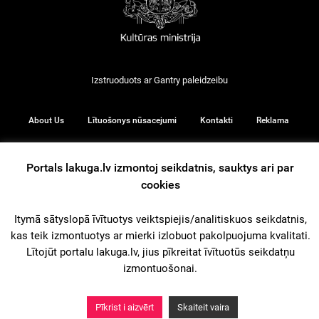
Izstruoduots ar
Gantry
paleidzeibu
About Us
Lītuošonys nūsacejumi
Kontakti
Reklama
Portals lakuga.lv izmontoj seikdatnis, sauktys ari par
cookies
© 2026
Itymā sātyslopā īvītuotys veiktspiejis/analitiskuos seikdatnis,
kas teik izmontuotys ar mierki izlobuot pakolpuojuma kvalitati.
iz augšu
Lītojūt portalu lakuga.lv, jius pīkreitat īvītuotūs seikdatņu
izmontuošonai.
Pīkrist i aizvērt
Skaiteit vaira