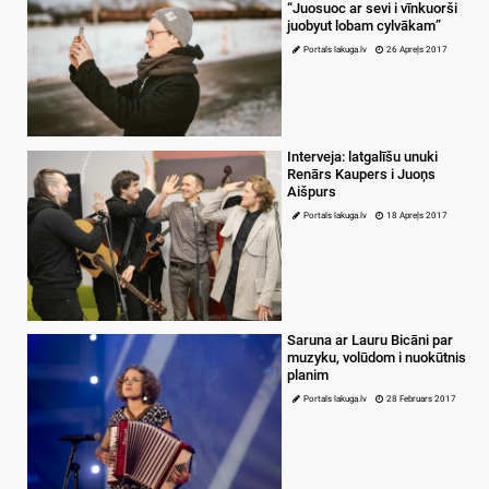
“Juosuoc ar sevi i vīnkuorši
juobyut lobam cylvākam”
Portals lakuga.lv
26 Apreļs 2017
Interveja: latgalīšu unuki
Renārs Kaupers i Juoņs
Aišpurs
Portals lakuga.lv
18 Apreļs 2017
Saruna ar Lauru Bicāni par
muzyku, volūdom i nuokūtnis
planim
Portals lakuga.lv
28 Februars 2017