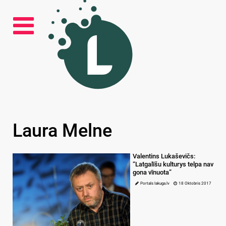
Laura Melne
Valentins Lukaševičs:
“Latgalīšu kulturys telpa nav
gona vīnuota”
Portals lakuga.lv
18 Oktobris 2017