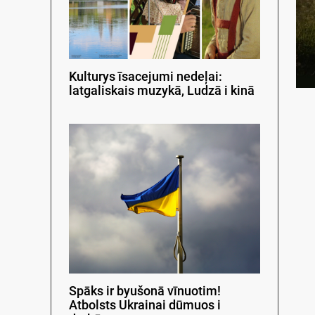
Kulturys īsacejumi nedeļai:
latgaliskais muzykā, Ludzā i kinā
Spāks ir byušonā vīnuotim!
Atbolsts Ukrainai dūmuos i