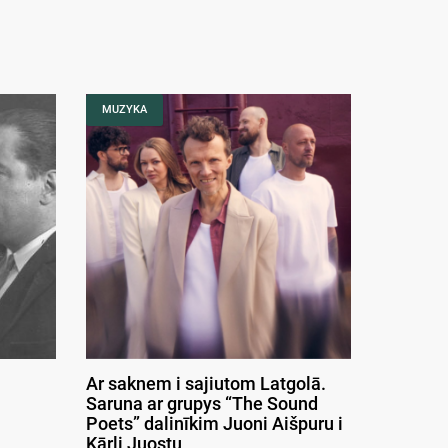
MUZYKA
Ar saknem i sajiutom Latgolā.
Saruna ar grupys “The Sound
Poets” dalinīkim Juoni Aišpuru i
Kārli Juostu