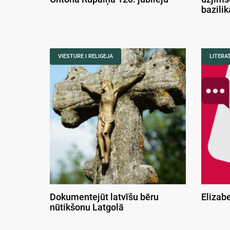
bazili
VIESTURE I RELIGEJA
LITERA
Dokumentejūt latvīšu bēru
Elizab
nūtikšonu Latgolā