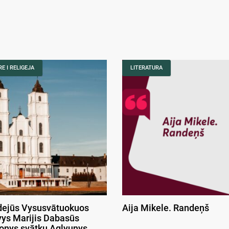
E I RELIGEJA
LITERATURA
ejūs Vysusvātuokuos
Aija Mikele. Randeņš
ys Marijis Dabasūs
onys svātku Aglyunys