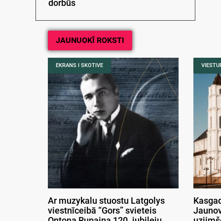
dorbūs
JAUNUOKĪ ROKSTI
EKRANS I SKOTIVE
VIESTUR
Ar muzykalu stuostu Latgolys
Kasgad
viestnīceibā “Gors” svieteis
Jaunov
Ontona Rupaiņa 120. jubileju
uzjimš