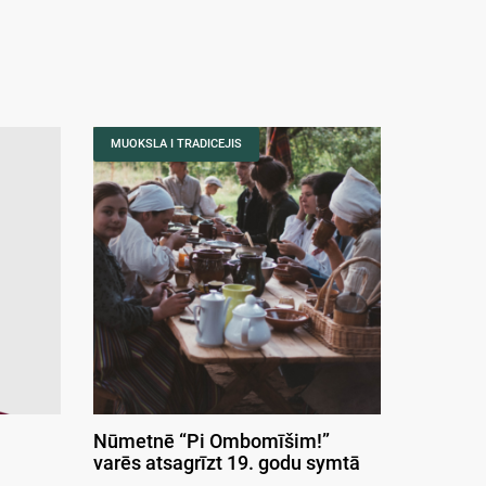
MUOKSLA I TRADICEJIS
Nūmetnē “Pi Ombomīšim!”
varēs atsagrīzt 19. godu symtā