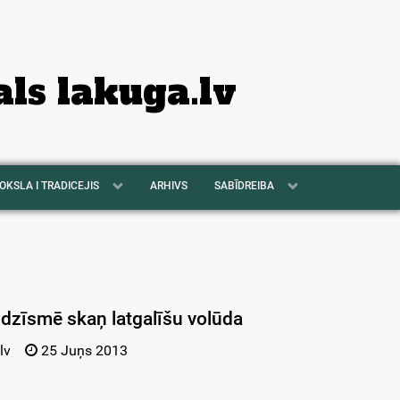
als lakuga.lv
OKSLA I TRADICEJIS
ARHIVS
SABĪDREIBA
 dzīsmē skaņ latgalīšu volūda
lv
25 Juņs 2013