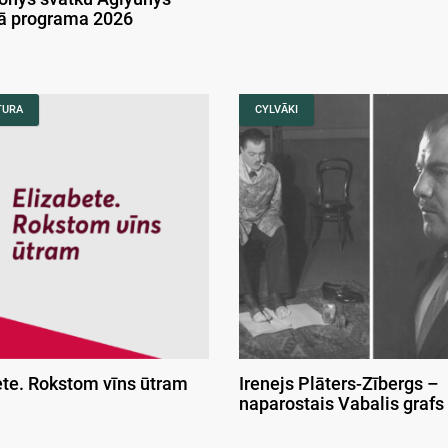
kā programa 2026
TURA
CYLVĀKI
ete. Rokstom vīns ūtram
Irenejs Plāters-Zībergs –
naparostais Vabalis grafs