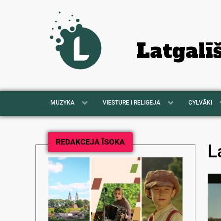
Latgalī
MUZYKA
VIESTURE I RELIGEJA
CYLVĀKI
REDAKCEJA ĪSOKA
L