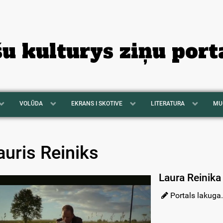
šu kulturys ziņu port
VOLŪDA
EKRANS I SKOTIVE
LITERATURA
MU
auris Reiniks
Laura Reinika
Portals lakuga.