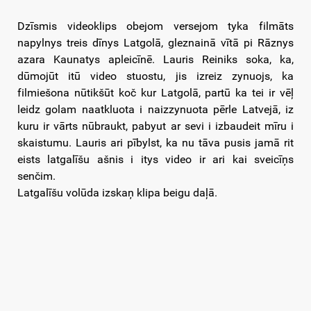
Dzīsmis videoklips obejom versejom tyka filmāts
napylnys treis dīnys Latgolā, gleznainā vītā pi Rāznys
azara Kaunatys apleicīnē. Lauris Reiniks soka, ka,
dūmojūt itū video stuostu, jis izreiz zynuojs, ka
filmiešona nūtikšūt koč kur Latgolā, partū ka tei ir vēļ
leidz golam naatkluota i naizzynuota pērle Latvejā, iz
kuru ir vārts nūbraukt, pabyut ar sevi i izbaudeit mīru i
skaistumu. Lauris ari pībylst, ka nu tāva pusis jamā rit
eists latgalīšu ašnis i itys video ir ari kai sveicīņs
senčim.
Latgalīšu volūda izskaņ klipa beigu daļā.