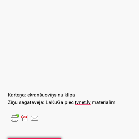
Karteņa: ekranšuovīņs nu klipa
Ziņu sagataveja: LaKuGa piec
tvnet.lv
materialim