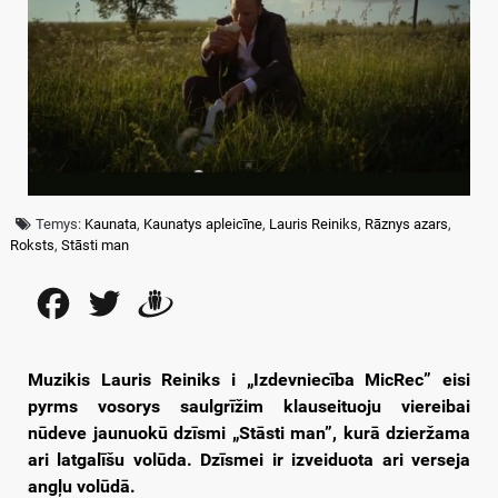
Temys:
Kaunata
,
Kaunatys apleicīne
,
Lauris Reiniks
,
Rāznys azars
,
Roksts
,
Stāsti man
Facebook
Twitter
Draugiem
Muzikis Lauris Reiniks i „Izdevniecība MicRec” eisi
pyrms vosorys saulgrīžim klauseituoju viereibai
nūdeve jaunuokū dzīsmi „Stāsti man”, kurā dzieržama
ari latgalīšu volūda. Dzīsmei ir izveiduota ari verseja
angļu volūdā.