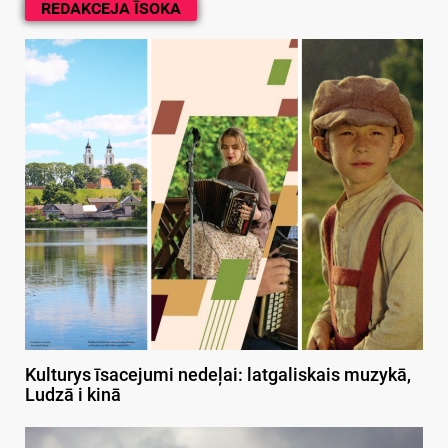
REDAKCEJA ĪSOKA
Kulturys īsacejumi nedeļai: latgaliskais muzykā,
Ludzā i kinā