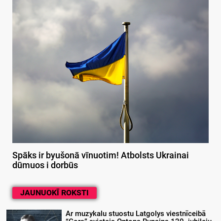
Spāks ir byušonā vīnuotim! Atbolsts Ukrainai
dūmuos i dorbūs
JAUNUOKĪ ROKSTI
Ar muzykalu stuostu Latgolys viestnīceibā