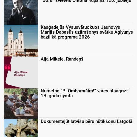
“Gors” svieteis Ontona Rupaiņa 120. jubileju
Kasgadejūs Vysusvātuokuos Jaunovys
Marijis Dabasūs uzjimšonys svātku Aglyunys
bazilikā programa 2026
Aija Mikele. Randeņš
Nūmetnē “Pi Ombomīšim!” varēs atsagrīzt
19. godu symtā
Dokumentejūt latvīšu bēru nūtikšonu Latgolā