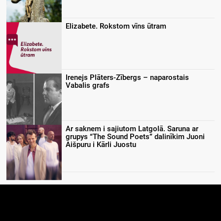
Elizabete. Rokstom vīns ūtram
Irenejs Plāters-Zībergs – naparostais
Vabalis grafs
Ar saknem i sajiutom Latgolā. Saruna ar
grupys “The Sound Poets” dalinīkim Juoni
Aišpuru i Kārli Juostu