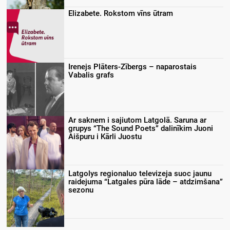
Elizabete. Rokstom vīns ūtram
Irenejs Plāters-Zībergs – naparostais
Vabalis grafs
Ar saknem i sajiutom Latgolā. Saruna ar
grupys “The Sound Poets” dalinīkim Juoni
Aišpuru i Kārli Juostu
Latgolys regionaluo televizeja suoc jaunu
raidejuma “Latgales pūra lāde – atdzimšana”
sezonu