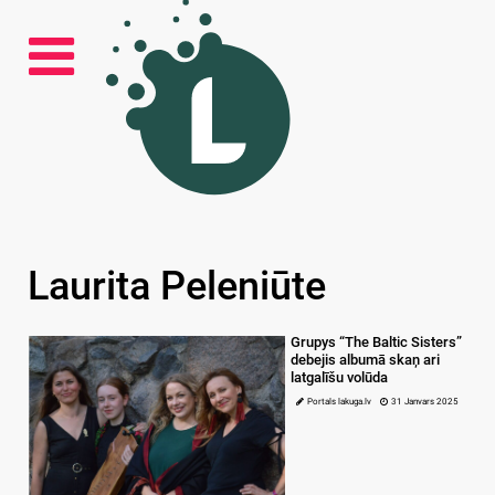
Laurita Peleniūte
Grupys “The Baltic Sisters”
debejis albumā skaņ ari
latgalīšu volūda
Portals lakuga.lv
31 Janvars 2025