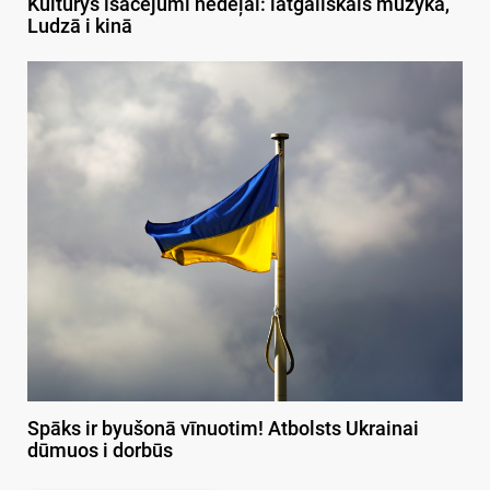
Kulturys īsacejumi nedeļai: latgaliskais muzykā,
Ludzā i kinā
Spāks ir byušonā vīnuotim! Atbolsts Ukrainai
dūmuos i dorbūs