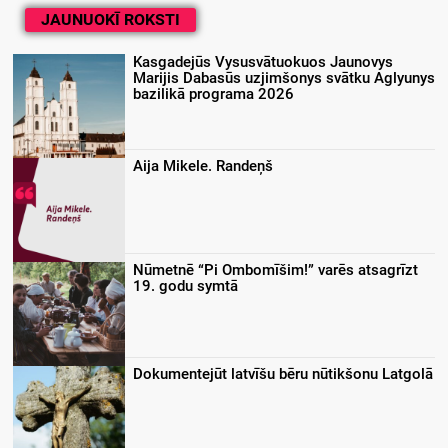
JAUNUOKĪ ROKSTI
Kasgadejūs Vysusvātuokuos Jaunovys
Marijis Dabasūs uzjimšonys svātku Aglyunys
bazilikā programa 2026
Aija Mikele. Randeņš
Nūmetnē “Pi Ombomīšim!” varēs atsagrīzt
19. godu symtā
Dokumentejūt latvīšu bēru nūtikšonu Latgolā