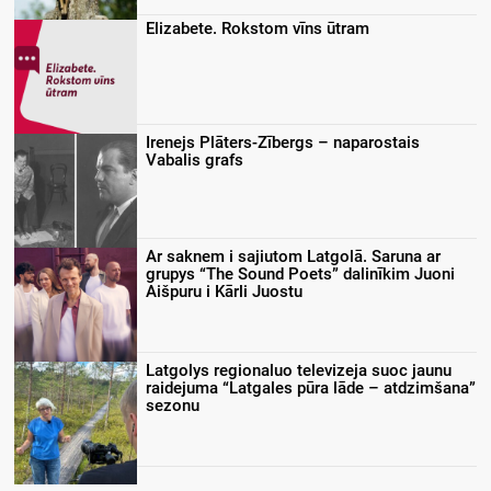
Elizabete. Rokstom vīns ūtram
Irenejs Plāters-Zībergs – naparostais
Vabalis grafs
Ar saknem i sajiutom Latgolā. Saruna ar
grupys “The Sound Poets” dalinīkim Juoni
Aišpuru i Kārli Juostu
Latgolys regionaluo televizeja suoc jaunu
raidejuma “Latgales pūra lāde – atdzimšana”
sezonu