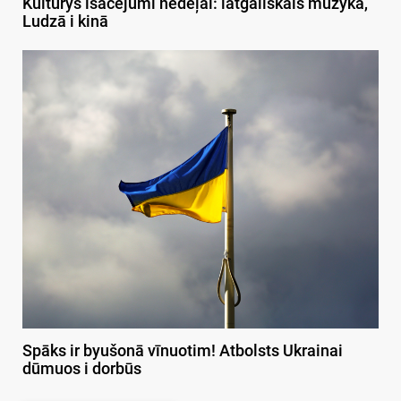
Kulturys īsacejumi nedeļai: latgaliskais muzykā,
Ludzā i kinā
Spāks ir byušonā vīnuotim! Atbolsts Ukrainai
dūmuos i dorbūs