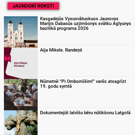
JAUNUOKĪ ROKSTI
Kasgadejūs Vysusvātuokuos Jaunovys
Marijis Dabasūs uzjimšonys svātku Aglyunys
bazilikā programa 2026
Aija Mikele. Randeņš
Nūmetnē “Pi Ombomīšim!” varēs atsagrīzt
19. godu symtā
Dokumentejūt latvīšu bēru nūtikšonu Latgolā