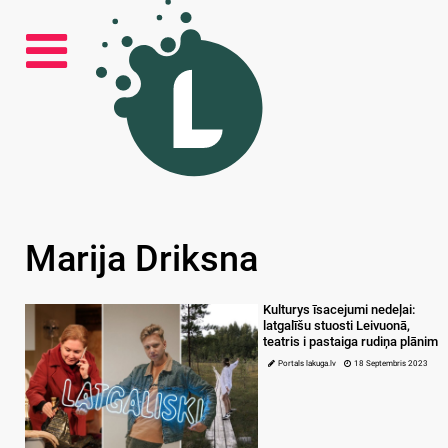
Marija Driksna
Kulturys īsacejumi nedeļai:
latgalīšu stuosti Leivuonā,
teatris i pastaiga rudiņa plānim
Portals lakuga.lv
18 Septembris 2023