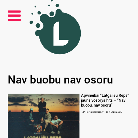
Nav buobu nav osoru
Apvīneibai “Latgalīšu Reps”
jauns vosorys hits – “Nav
buobu, nav osoru”
Portals lakuga.lv
4 Juļs 2022