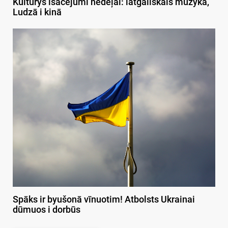
Kulturys īsacejumi nedeļai: latgaliskais muzykā,
Ludzā i kinā
Spāks ir byušonā vīnuotim! Atbolsts Ukrainai
dūmuos i dorbūs