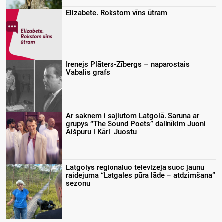
Elizabete. Rokstom vīns ūtram
Irenejs Plāters-Zībergs – naparostais
Vabalis grafs
Ar saknem i sajiutom Latgolā. Saruna ar
grupys “The Sound Poets” dalinīkim Juoni
Aišpuru i Kārli Juostu
Latgolys regionaluo televizeja suoc jaunu
raidejuma “Latgales pūra lāde – atdzimšana”
sezonu