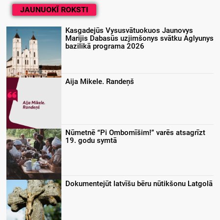
JAUNUOKĪ ROKSTI
Kasgadejūs Vysusvātuokuos Jaunovys
Marijis Dabasūs uzjimšonys svātku Aglyunys
bazilikā programa 2026
Aija Mikele. Randeņš
Nūmetnē “Pi Ombomīšim!” varēs atsagrīzt
19. godu symtā
Dokumentejūt latvīšu bēru nūtikšonu Latgolā