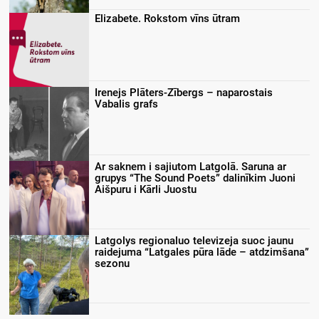
Elizabete. Rokstom vīns ūtram
Irenejs Plāters-Zībergs – naparostais
Vabalis grafs
Ar saknem i sajiutom Latgolā. Saruna ar
grupys “The Sound Poets” dalinīkim Juoni
Aišpuru i Kārli Juostu
Latgolys regionaluo televizeja suoc jaunu
raidejuma “Latgales pūra lāde – atdzimšana”
sezonu