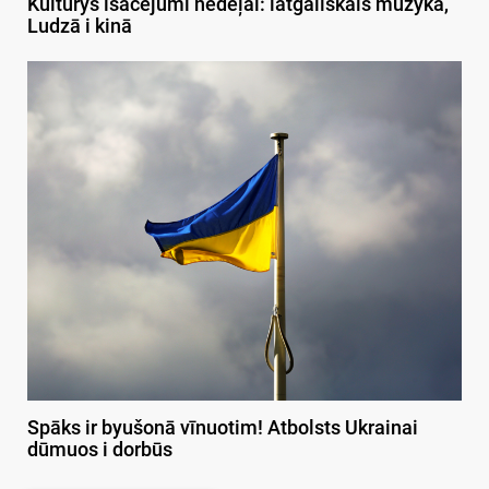
Kulturys īsacejumi nedeļai: latgaliskais muzykā,
Ludzā i kinā
Spāks ir byušonā vīnuotim! Atbolsts Ukrainai
dūmuos i dorbūs