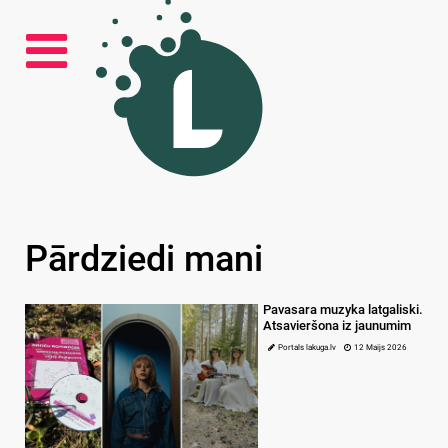
Pārdziedi mani
Pavasara muzyka latgaliski.
Atsavieršona iz jaunumim
Portals lakuga.lv
12 Maijs 2026