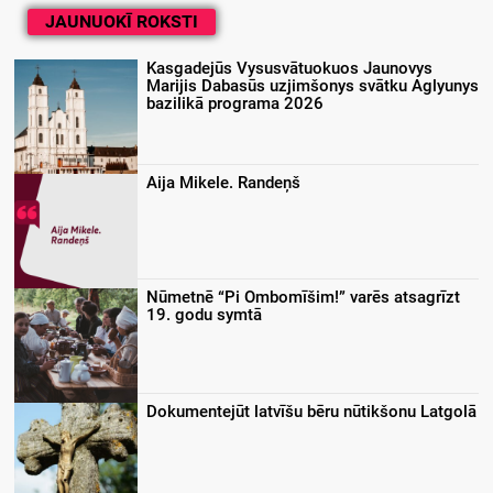
JAUNUOKĪ ROKSTI
Kasgadejūs Vysusvātuokuos Jaunovys
Marijis Dabasūs uzjimšonys svātku Aglyunys
bazilikā programa 2026
Aija Mikele. Randeņš
Nūmetnē “Pi Ombomīšim!” varēs atsagrīzt
19. godu symtā
Dokumentejūt latvīšu bēru nūtikšonu Latgolā