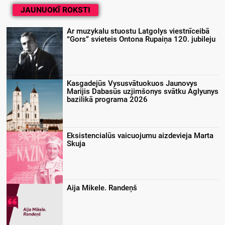
JAUNUOKĪ ROKSTI
Ar muzykalu stuostu Latgolys viestnīceibā
“Gors” svieteis Ontona Rupaiņa 120. jubileju
Kasgadejūs Vysusvātuokuos Jaunovys
Marijis Dabasūs uzjimšonys svātku Aglyunys
bazilikā programa 2026
Eksistencialūs vaicuojumu aizdevieja Marta
Skuja
Aija Mikele. Randeņš