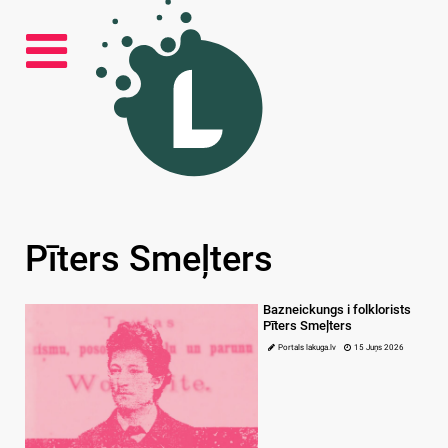
Pīters Smeļters
Bazneickungs i folklorists
Pīters Smeļters
Portals lakuga.lv
15 Juņs 2026