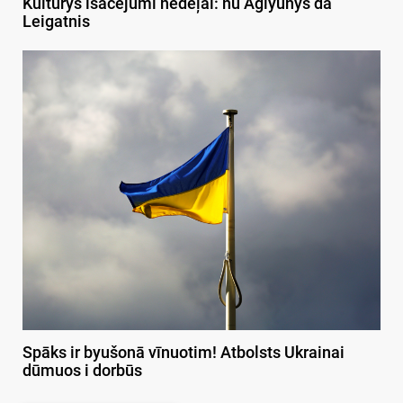
Kulturys īsacejumi nedeļai: nu Aglyunys da
Leigatnis
Spāks ir byušonā vīnuotim! Atbolsts Ukrainai
dūmuos i dorbūs