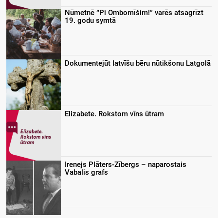
Nūmetnē “Pi Ombomīšim!” varēs atsagrīzt
19. godu symtā
Dokumentejūt latvīšu bēru nūtikšonu Latgolā
Elizabete. Rokstom vīns ūtram
Irenejs Plāters-Zībergs – naparostais
Vabalis grafs