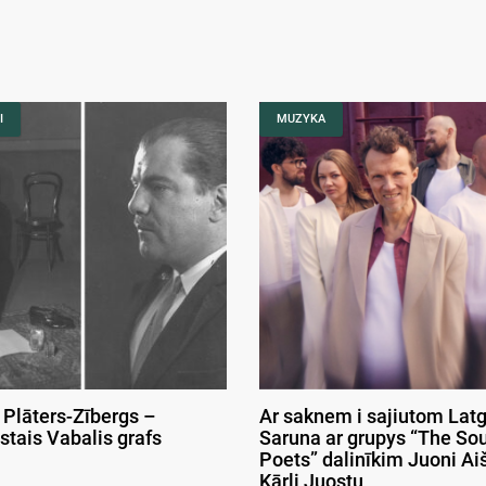
I
MUZYKA
 Plāters-Zībergs –
Ar saknem i sajiutom Latg
stais Vabalis grafs
Saruna ar grupys “The So
Poets” dalinīkim Juoni Aiš
Kārli Juostu