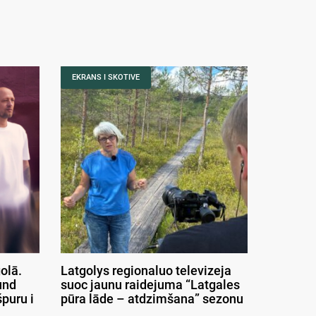
EKRANS I SKOTIVE
olā.
Latgolys regionaluo televizeja
und
suoc jaunu raidejuma “Latgales
puru i
pūra lāde – atdzimšana” sezonu