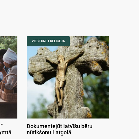
VIESTURE I RELIGEJA
”
Dokumentejūt latvīšu bēru
symtā
nūtikšonu Latgolā