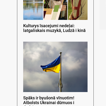
Kulturys īsacejumi nedeļai:
latgaliskais muzykā, Ludzā i kinā
Spāks ir byušonā vīnuotim!
Atbolsts Ukrainai dūmuos i