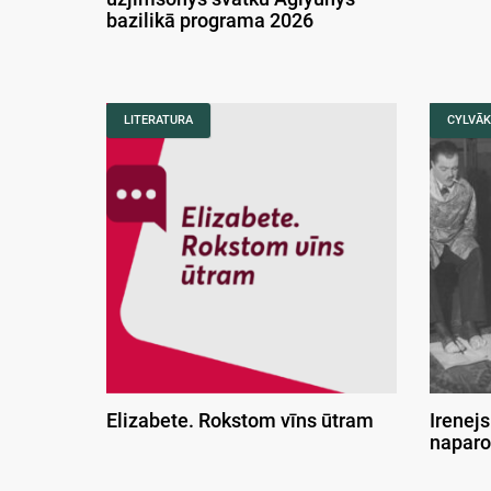
bazilikā programa 2026
LITERATURA
CYLVĀK
Elizabete. Rokstom vīns ūtram
Irenejs
naparo