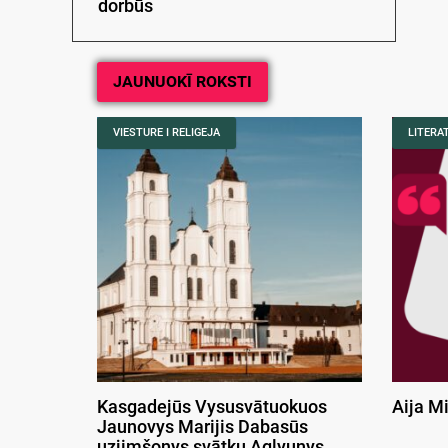
dorbūs
JAUNUOKĪ ROKSTI
VIESTURE I RELIGEJA
LITERA
Kasgadejūs Vysusvātuokuos
Aija M
Jaunovys Marijis Dabasūs
uzjimšonys svātku Aglyunys