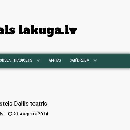
als lakuga.lv
OKSLA I TRADICEJIS
ARHIVS
SABĪDREIBA
teis Dailis teatris
lv
21 Augusts 2014