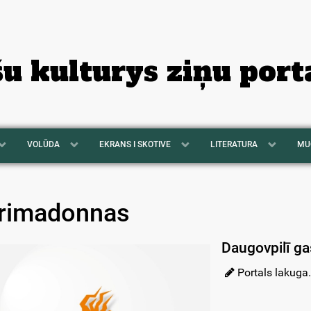
šu kulturys ziņu port
VOLŪDA
EKRANS I SKOTIVE
LITERATURA
MU
rimadonnas
Daugovpilī gas
Portals lakuga.