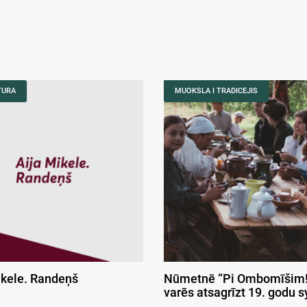
TURA
MUOKSLA I TRADICEJIS
ikele. Randeņš
Nūmetnē “Pi Ombomīšim!
varēs atsagrīzt 19. godu 