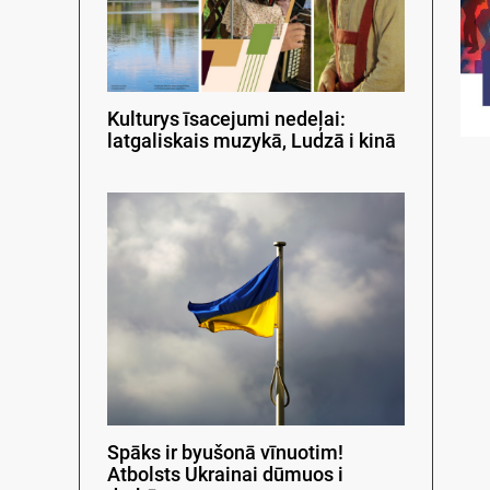
Kulturys īsacejumi nedeļai:
latgaliskais muzykā, Ludzā i kinā
Spāks ir byušonā vīnuotim!
Atbolsts Ukrainai dūmuos i