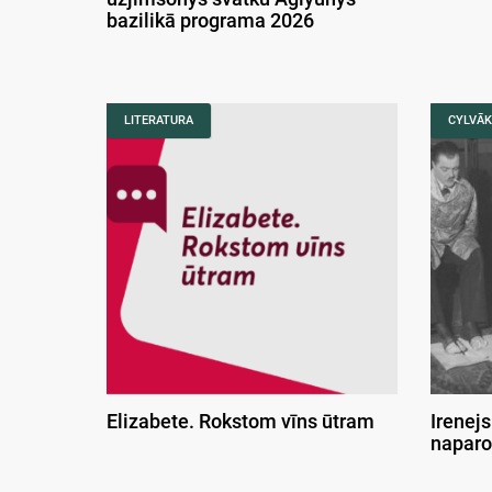
bazilikā programa 2026
LITERATURA
CYLVĀK
Elizabete. Rokstom vīns ūtram
Irenejs
naparo