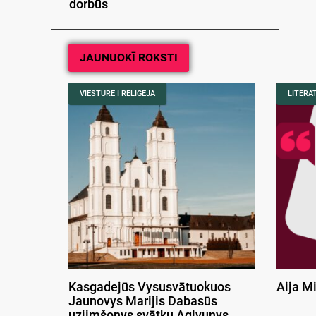
dorbūs
JAUNUOKĪ ROKSTI
VIESTURE I RELIGEJA
LITERA
Kasgadejūs Vysusvātuokuos
Aija M
Jaunovys Marijis Dabasūs
uzjimšonys svātku Aglyunys