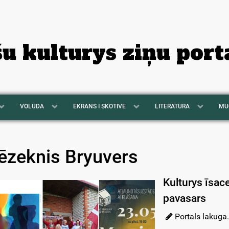
šu kulturys ziņu port
VOLŪDA
EKRANS I SKOTIVE
LITERATURA
MU
ēzeknis Bryuvers
Kulturys īsac
pavasars
Portals lakuga.