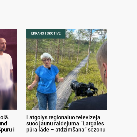
EKRANS I SKOTIVE
olā.
Latgolys regionaluo televizeja
und
suoc jaunu raidejuma “Latgales
puru i
pūra lāde – atdzimšana” sezonu