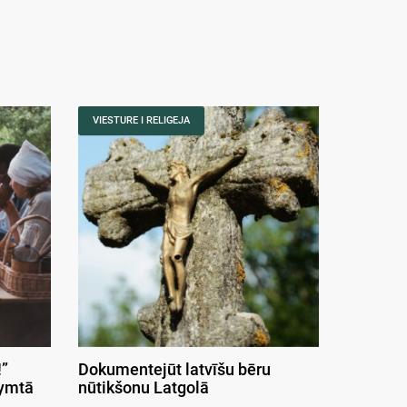
VIESTURE I RELIGEJA
”
Dokumentejūt latvīšu bēru
symtā
nūtikšonu Latgolā