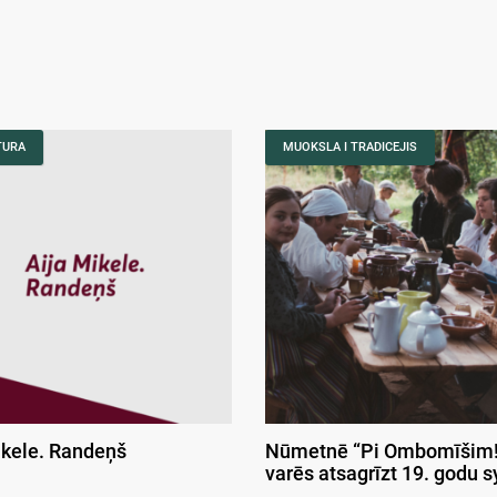
TURA
MUOKSLA I TRADICEJIS
ikele. Randeņš
Nūmetnē “Pi Ombomīšim!
varēs atsagrīzt 19. godu 