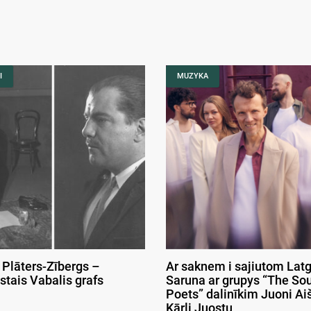
I
MUZYKA
 Plāters-Zībergs –
Ar saknem i sajiutom Latg
stais Vabalis grafs
Saruna ar grupys “The So
Poets” dalinīkim Juoni Aiš
Kārli Juostu