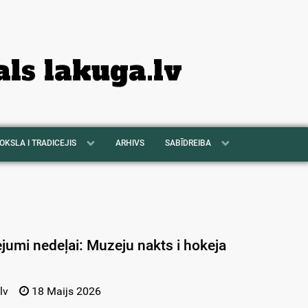
als lakuga.lv
OKSLA I TRADICEJIS
ARHIVS
SABĪDREIBA
ejumi nedeļai: Muzeju nakts i hokeja
lv
18 Maijs 2026