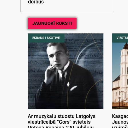
dorbūs
JAUNUOKĪ ROKSTI
EKRANS I SKOTIVE
VIESTUR
Ar muzykalu stuostu Latgolys
Kasgad
viestnīceibā “Gors” svieteis
Jaunov
Ontona Rupaiņa 120. jubileju
uzjimš