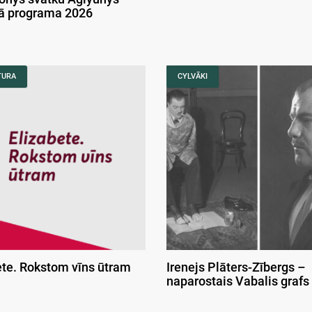
kā programa 2026
TURA
CYLVĀKI
ete. Rokstom vīns ūtram
Irenejs Plāters-Zībergs –
naparostais Vabalis grafs