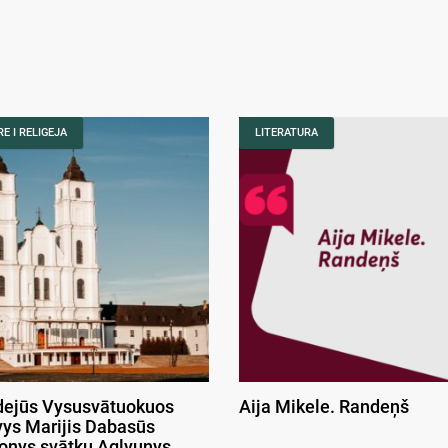
E I RELIGEJA
LITERATURA
ejūs Vysusvātuokuos
Aija Mikele. Randeņš
ys Marijis Dabasūs
onys svātku Aglyunys