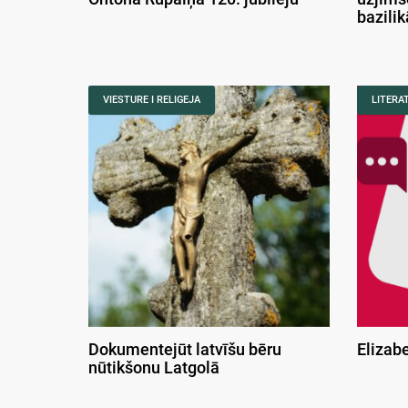
bazili
VIESTURE I RELIGEJA
LITERA
Dokumentejūt latvīšu bēru
Elizab
nūtikšonu Latgolā