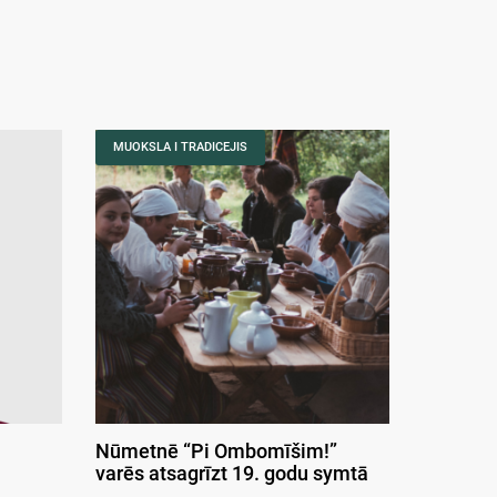
MUOKSLA I TRADICEJIS
Nūmetnē “Pi Ombomīšim!”
varēs atsagrīzt 19. godu symtā