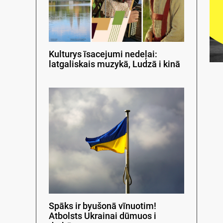
Kulturys īsacejumi nedeļai:
latgaliskais muzykā, Ludzā i kinā
Spāks ir byušonā vīnuotim!
Atbolsts Ukrainai dūmuos i