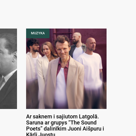
MUZYKA
Ar saknem i sajiutom Latgolā.
Saruna ar grupys “The Sound
Poets” dalinīkim Juoni Aišpuru i
Kārli Juostu