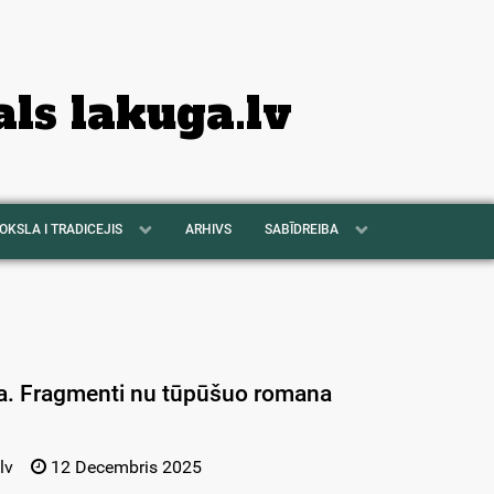
als lakuga.lv
OKSLA I TRADICEJIS
ARHIVS
SABĪDREIBA
ša. Fragmenti nu tūpūšuo romana
lv
12 Decembris 2025