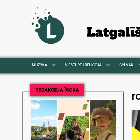
Latgalī
MUZYKA
VIESTURE I RELIGEJA
CYLVĀKI
REDAKCEJA ĪSOKA
r