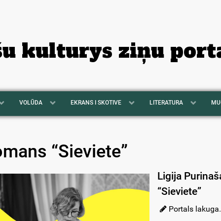
šu kulturys ziņu port
VOLŪDA
EKRANS I SKOTIVE
LITERATURA
MU
omans “Sieviete”
Ligija Purina
“Sieviete”
Portals lakuga.