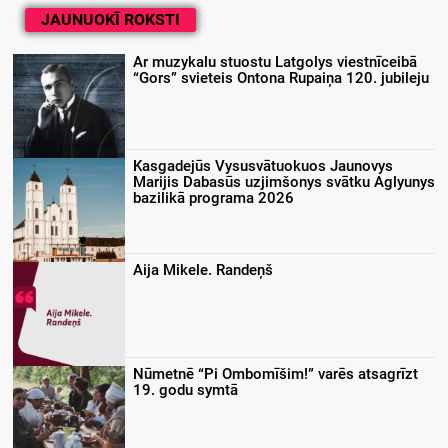
JAUNUOKĪ ROKSTI
Ar muzykalu stuostu Latgolys viestnīceibā
“Gors” svieteis Ontona Rupaiņa 120. jubileju
Kasgadejūs Vysusvātuokuos Jaunovys
Marijis Dabasūs uzjimšonys svātku Aglyunys
bazilikā programa 2026
Aija Mikele. Randeņš
Nūmetnē “Pi Ombomīšim!” varēs atsagrīzt
19. godu symtā