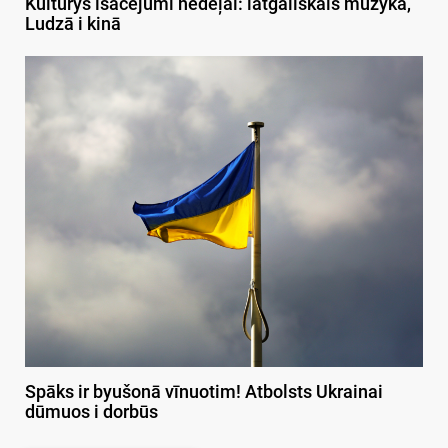
Kulturys īsacejumi nedeļai: latgaliskais muzykā,
Ludzā i kinā
Spāks ir byušonā vīnuotim! Atbolsts Ukrainai
dūmuos i dorbūs