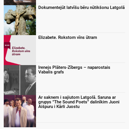
Dokumentejūt latvīšu bēru nūtikšonu Latgolā
Elizabete. Rokstom vīns ūtram
Irenejs Plāters-Zībergs – naparostais
Vabalis grafs
Ar saknem i sajiutom Latgolā. Saruna ar
grupys “The Sound Poets” dalinīkim Juoni
Aišpuru i Kārli Juostu