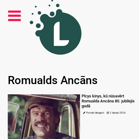
Romualds Ancāns
Pīcys kinys, kū nūsavērt
Romualda Ancāna 80. jubilejis
godā
Portals lakuga.lv
2 Apreļs 2024