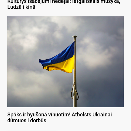
Kulturys īsacejumi nedeļai: latgaliskais muzykā,
Ludzā i kinā
Spāks ir byušonā vīnuotim! Atbolsts Ukrainai
dūmuos i dorbūs