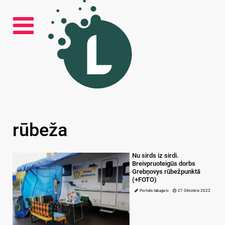
rūbeža
Nu sirds iz sirdi.
Breivpruoteigūs dorbs
Grebņovys rūbežpunktā
(+FOTO)
Portals lakuga.lv
27 Oktobris 2022