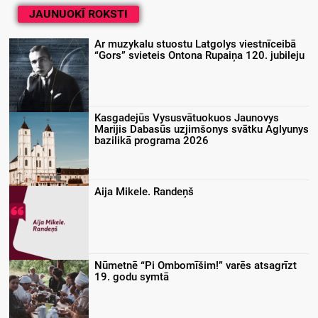
JAUNUOKĪ ROKSTI
Ar muzykalu stuostu Latgolys viestnīceibā
“Gors” svieteis Ontona Rupaiņa 120. jubileju
Kasgadejūs Vysusvātuokuos Jaunovys
Marijis Dabasūs uzjimšonys svātku Aglyunys
bazilikā programa 2026
Aija Mikele. Randeņš
Nūmetnē “Pi Ombomīšim!” varēs atsagrīzt
19. godu symtā