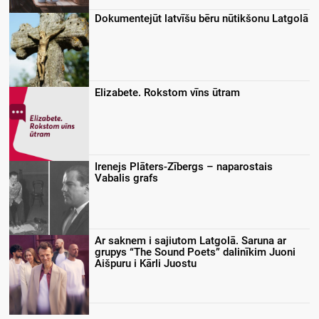
Dokumentejūt latvīšu bēru nūtikšonu Latgolā
Elizabete. Rokstom vīns ūtram
Irenejs Plāters-Zībergs – naparostais
Vabalis grafs
Ar saknem i sajiutom Latgolā. Saruna ar
grupys “The Sound Poets” dalinīkim Juoni
Aišpuru i Kārli Juostu