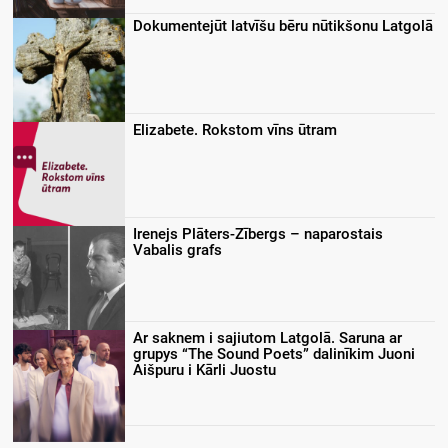
Dokumentejūt latvīšu bēru nūtikšonu Latgolā
Elizabete. Rokstom vīns ūtram
Irenejs Plāters-Zībergs – naparostais
Vabalis grafs
Ar saknem i sajiutom Latgolā. Saruna ar
grupys “The Sound Poets” dalinīkim Juoni
Aišpuru i Kārli Juostu