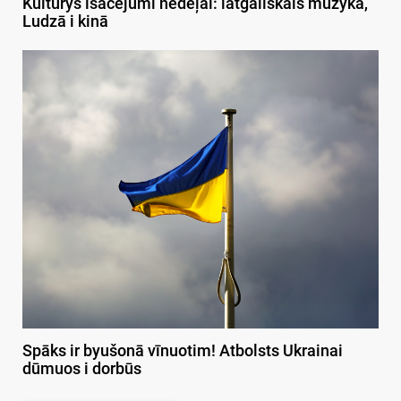
Kulturys īsacejumi nedeļai: latgaliskais muzykā,
Ludzā i kinā
Spāks ir byušonā vīnuotim! Atbolsts Ukrainai
dūmuos i dorbūs