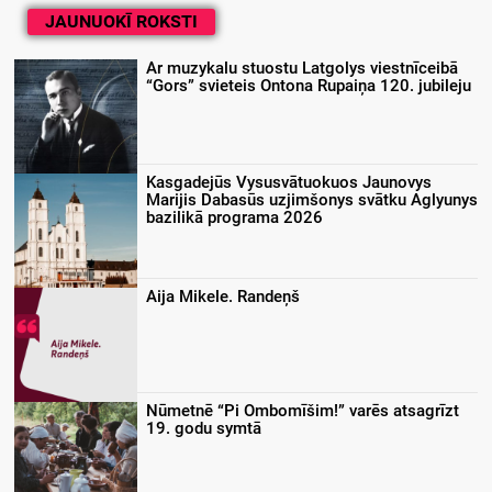
JAUNUOKĪ ROKSTI
Ar muzykalu stuostu Latgolys viestnīceibā
“Gors” svieteis Ontona Rupaiņa 120. jubileju
Kasgadejūs Vysusvātuokuos Jaunovys
Marijis Dabasūs uzjimšonys svātku Aglyunys
bazilikā programa 2026
Aija Mikele. Randeņš
Nūmetnē “Pi Ombomīšim!” varēs atsagrīzt
19. godu symtā