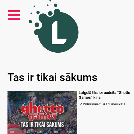
Tas ir tikai sākums
Latgolā tiks izruodeita “Ghetto
Games” kina
Portals lakuga.lv
17 Februars 2014