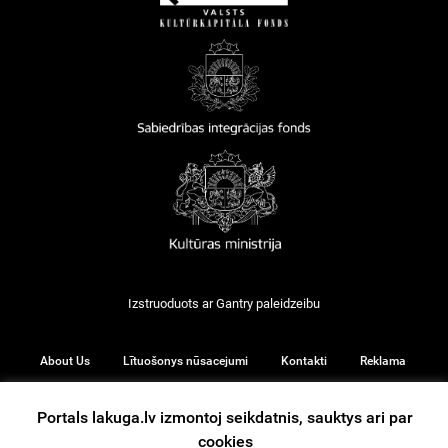
Izstruoduots ar
Gantry
paleidzeibu
About Us
Lītuošonys nūsacejumi
Kontakti
Reklama
Portals lakuga.lv izmontoj seikdatnis, sauktys ari par
cookies