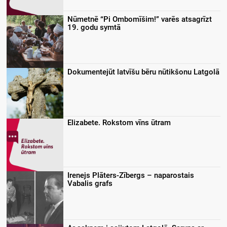
Nūmetnē “Pi Ombomīšim!” varēs atsagrīzt
19. godu symtā
Dokumentejūt latvīšu bēru nūtikšonu Latgolā
Elizabete. Rokstom vīns ūtram
Irenejs Plāters-Zībergs – naparostais
Vabalis grafs