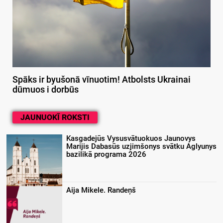
Spāks ir byušonā vīnuotim! Atbolsts Ukrainai
dūmuos i dorbūs
JAUNUOKĪ ROKSTI
Kasgadejūs Vysusvātuokuos Jaunovys
Marijis Dabasūs uzjimšonys svātku Aglyunys
bazilikā programa 2026
Aija Mikele. Randeņš