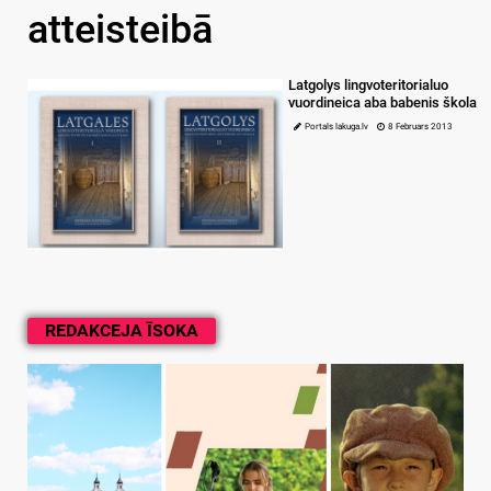
atteisteibā
Latgolys lingvoteritorialuo
vuordineica aba babenis škola
Portals lakuga.lv
8 Februars 2013
REDAKCEJA ĪSOKA