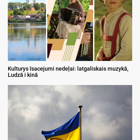
Kulturys īsacejumi nedeļai: latgaliskais muzykā,
Ludzā i kinā