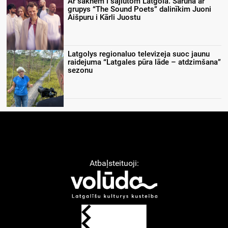
Ar saknem i sajiutom Latgolā. Saruna ar
grupys “The Sound Poets” dalinīkim Juoni
Aišpuru i Kārli Juostu
Latgolys regionaluo televizeja suoc jaunu
raidejuma “Latgales pūra lāde – atdzimšana”
sezonu
Atbaļsteituoji: