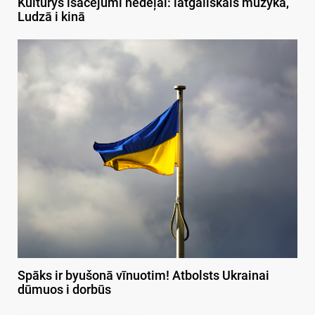
Kulturys īsacejumi nedeļai: latgaliskais muzykā,
Ludzā i kinā
Spāks ir byušonā vīnuotim! Atbolsts Ukrainai
dūmuos i dorbūs