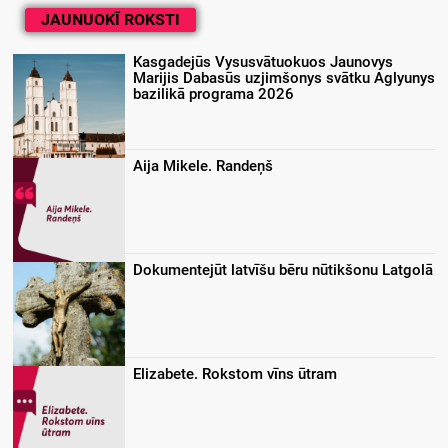
JAUNUOKĪ ROKSTI
Kasgadejūs Vysusvātuokuos Jaunovys
Marijis Dabasūs uzjimšonys svātku Aglyunys
bazilikā programa 2026
Aija Mikele. Randeņš
Dokumentejūt latvīšu bēru nūtikšonu Latgolā
Elizabete. Rokstom vīns ūtram