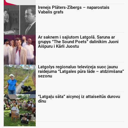
Irenejs Plāters-Zībergs – naparostais
Vabalis grafs
Ar saknem i sajiutom Latgolā. Saruna ar
grupys “The Sound Poets” dalinīkim Juoni
Aišpuru i Kārli Juostu
Latgolys regionaluo televizeja suoc jaunu
raidejuma “Latgales pūra lāde – atdzimšana”
sezonu
“Latgaļu sāta” aicynoj iz attaiseitūs durovu
dīnu