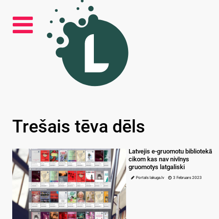
Trešais tēva dēls
Latvejis e-gruomotu bibliotekā
cikom kas nav nivīnys
gruomotys latgaliski
Portals lakuga.lv
3 Februars 2023