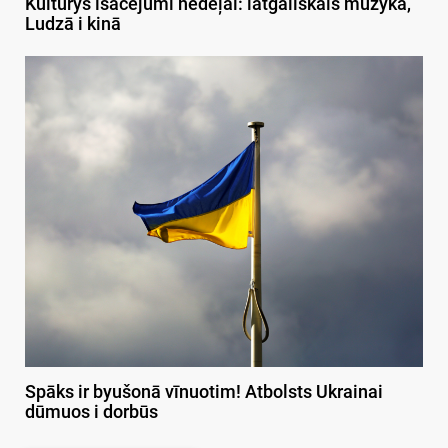
Kulturys īsacejumi nedeļai: latgaliskais muzykā,
Ludzā i kinā
Spāks ir byušonā vīnuotim! Atbolsts Ukrainai
dūmuos i dorbūs