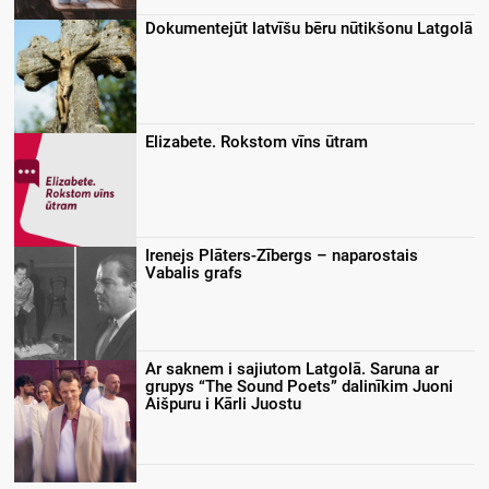
Dokumentejūt latvīšu bēru nūtikšonu Latgolā
Elizabete. Rokstom vīns ūtram
Irenejs Plāters-Zībergs – naparostais
Vabalis grafs
Ar saknem i sajiutom Latgolā. Saruna ar
grupys “The Sound Poets” dalinīkim Juoni
Aišpuru i Kārli Juostu