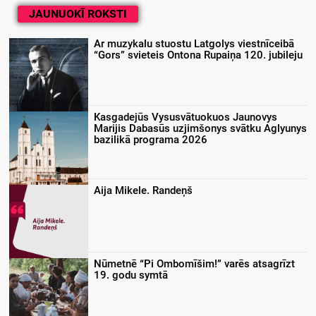
JAUNUOKĪ ROKSTI
Ar muzykalu stuostu Latgolys viestnīceibā
“Gors” svieteis Ontona Rupaiņa 120. jubileju
Kasgadejūs Vysusvātuokuos Jaunovys
Marijis Dabasūs uzjimšonys svātku Aglyunys
bazilikā programa 2026
Aija Mikele. Randeņš
Nūmetnē “Pi Ombomīšim!” varēs atsagrīzt
19. godu symtā