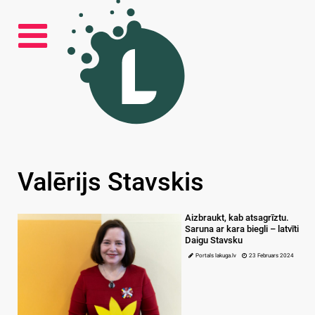
Valērijs Stavskis
Aizbraukt, kab atsagrīztu.
Saruna ar kara biegli – latvīti
Daigu Stavsku
Portals lakuga.lv
23 Februars 2024