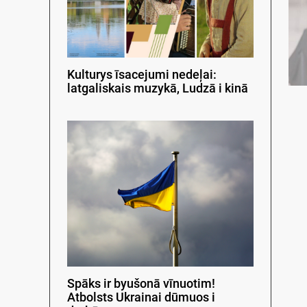
Kulturys īsacejumi nedeļai:
latgaliskais muzykā, Ludzā i kinā
Spāks ir byušonā vīnuotim!
Atbolsts Ukrainai dūmuos i