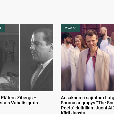
I
MUZYKA
 Plāters-Zībergs –
Ar saknem i sajiutom Latg
stais Vabalis grafs
Saruna ar grupys “The So
Poets” dalinīkim Juoni Aiš
Kārli Juostu