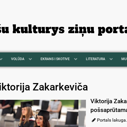
šu kulturys ziņu port
VOLŪDA
EKRANS I SKOTIVE
LITERATURA
MU
iktorija Zakarkeviča
Viktorija Zaka
pošsaprūtama 
Portals lakuga.