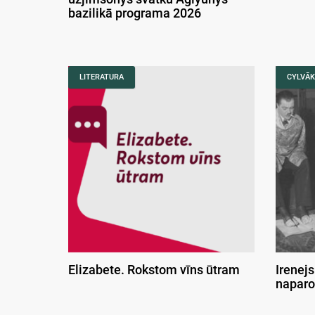
bazilikā programa 2026
LITERATURA
CYLVĀK
Elizabete. Rokstom vīns ūtram
Irenejs
naparo