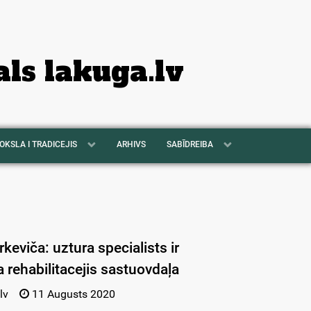
als lakuga.lv
OKSLA I TRADICEJIS
ARHIVS
SABĪDREIBA
rkeviča: uztura specialists ir
rehabilitacejis sastuovdaļa
lv
11 Augusts 2020