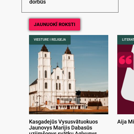
dorbūs
JAUNUOKĪ ROKSTI
VIESTURE I RELIGEJA
LITERA
Kasgadejūs Vysusvātuokuos
Aija M
Jaunovys Marijis Dabasūs
uzjimšonys svātku Aglyunys