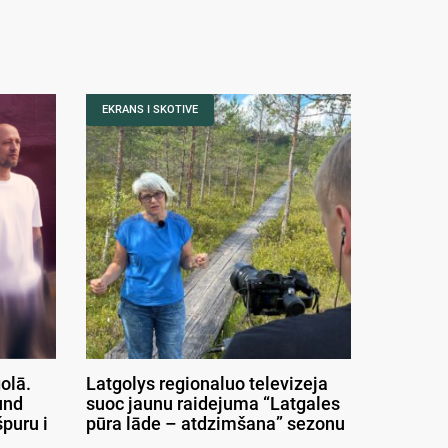
EKRANS I SKOTIVE
olā.
Latgolys regionaluo televizeja
und
suoc jaunu raidejuma “Latgales
puru i
pūra lāde – atdzimšana” sezonu