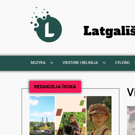
Latgalī
MUZYKA
VIESTURE I RELIGEJA
CYLVĀKI
REDAKCEJA ĪSOKA
V