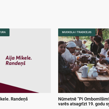
TURA
MUOKSLA I TRADICEJIS
ikele. Randeņš
Nūmetnē “Pi Ombomīšim!
varēs atsagrīzt 19. godu 