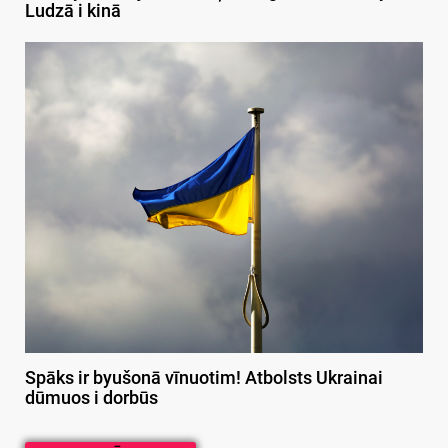
Ludzā i kinā
Spāks ir byušonā vīnuotim! Atbolsts Ukrainai
dūmuos i dorbūs