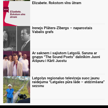
Elizabete. Rokstom vīns ūtram
Irenejs Plāters-Zībergs – naparostais
Vabalis grafs
Ar saknem i sajiutom Latgolā. Saruna ar
grupys “The Sound Poets” dalinīkim Juoni
Aišpuru i Kārli Juostu
Latgolys regionaluo televizeja suoc jaunu
raidejuma “Latgales pūra lāde – atdzimšana”
sezonu