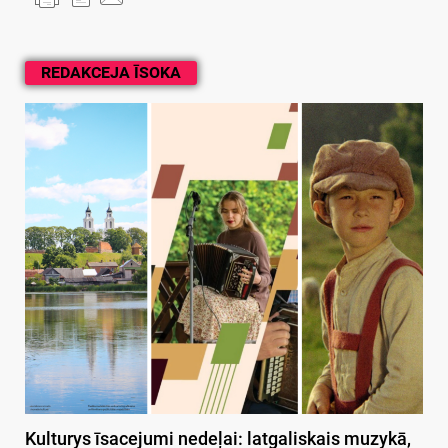
REDAKCEJA ĪSOKA
Kulturys īsacejumi nedeļai: latgaliskais muzykā,