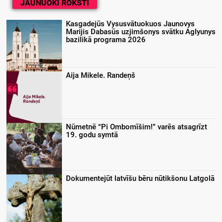
JAUNUOKĪ ROKSTI
Kasgadejūs Vysusvātuokuos Jaunovys
Marijis Dabasūs uzjimšonys svātku Aglyunys
bazilikā programa 2026
Aija Mikele. Randeņš
Nūmetnē “Pi Ombomīšim!” varēs atsagrīzt
19. godu symtā
Dokumentejūt latvīšu bēru nūtikšonu Latgolā