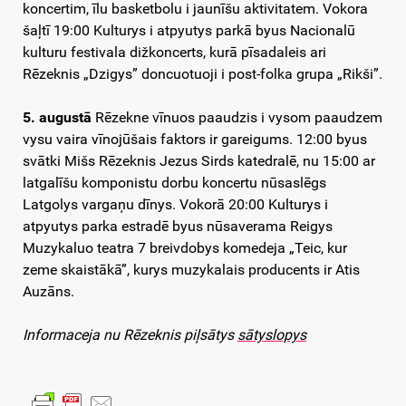
koncertim, īlu basketbolu i jaunīšu aktivitatem. Vokora
šaļtī 19:00 Kulturys i atpyutys parkā byus Nacionalū
kulturu festivala dižkoncerts, kurā pīsadaleis ari
Rēzeknis „Dzigys” doncuotuoji i post-folka grupa „Rikši”.
5. augustā
Rēzekne vīnuos paaudzis i vysom paaudzem
vysu vaira vīnojūšais faktors ir gareigums. 12:00 byus
svātki Mišs Rēzeknis Jezus Sirds katedralē, nu 15:00 ar
latgalīšu komponistu dorbu koncertu nūsaslēgs
Latgolys vargaņu dīnys. Vokorā 20:00 Kulturys i
atpyutys parka estradē byus nūsaverama Reigys
Muzykaluo teatra 7 breivdobys komedeja „Teic, kur
zeme skaistākā”, kurys muzykalais producents ir Atis
Auzāns.
Informaceja nu Rēzeknis piļsātys
sātyslopys