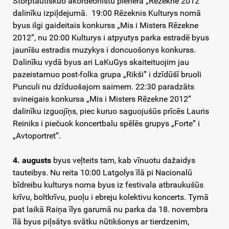
Storptautiskuo akordeonistu plenera „Rēzekne 2012”
dalinīku izpiļdejumā. 19:00 Rēzeknis Kulturys nomā
byus ilgi gaideitais konkurss „Mis i Misters Rēzekne
2012”, nu 20:00 Kulturys i atpyutys parka estradē byus
jaunīšu estradis muzykys i doncuošonys konkurss.
Dalinīku vydā byus ari LaKuGys skaiteituojim jau
pazeistamuo post-folka grupa „Rikši” i dzīdūšī bruoli
Punculi nu dzīduošajom saimem. 22:30 paradzāts
svineigais konkursa „Mis i Misters Rēzekne 2012”
dalinīku izguojīņs, piec kuruo saguojušūs prīcēs Lauris
Reiniks i piečuok koncertbalu spēlēs grupys „Forte” i
„Avtoportret”.
4. augusts
byus veļteits tam, kab vīnuotu dažaidys
tauteibys. Nu reita 10:00 Latgolys īlā pi Nacionalū
bīdreibu kulturys noma byus iz festivala atbraukušūs
krīvu, boltkrīvu, puoļu i ebreju kolektivu koncerts. Tymā
pat laikā Raiņa īlys garumā nu parka da 18. novembra
īlā byus piļsātys svātku nūtikšonys ar tierdzenim,