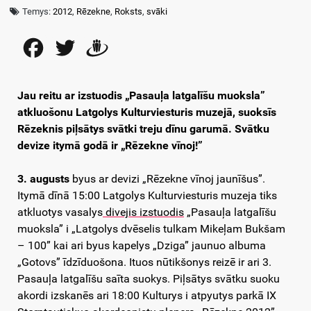
Temys:
2012
,
Rēzekne
,
Roksts
,
svāki
Facebook
Twitter
Draugiem
Jau reitu ar izstuodis „Pasauļa latgalīšu muoksla”
atkluošonu Latgolys Kulturviesturis muzejā, suoksīs
Rēzeknis piļsātys svātki treju dīnu garumā. Svātku
devize itymā godā ir „Rēzekne vīnoj!”
3. augusts
byus ar devizi „Rēzekne vīnoj jaunīšus”.
Itymā dīnā 15:00 Latgolys Kulturviesturis muzeja tiks
atkluotys vasalys
divejis izstuodis
„Pasauļa latgalīšu
muoksla” i „Latgolys dvēselis tulkam Mikeļam Bukšam
– 100” kai ari byus kapelys „Dziga” jaunuo albuma
„Gotovs” īdzīduošona. Ituos nūtikšonys reizē ir ari 3.
Pasauļa latgalīšu saīta suokys. Piļsātys svātku suoku
akordi izskanēs ari 18:00 Kulturys i atpyutys parkā IX