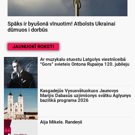
Spāks ir byušonā vīnuotim! Atbolsts Ukrainai
dūmuos i dorbūs
JAUNUOKĪ ROKSTI
Ar muzykalu stuostu Latgolys viestnīceibā
“Gors” svieteis Ontona Rupaiņa 120. jubileju
Kasgadejūs Vysusvātuokuos Jaunovys
Marijis Dabasūs uzjimšonys svātku Aglyunys
bazilikā programa 2026
Aija Mikele. Randeņš