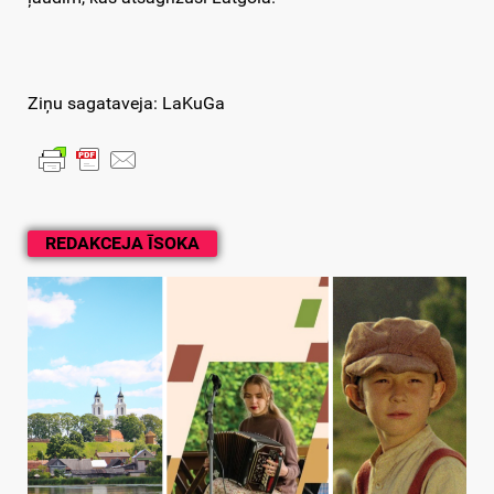
Ziņu sagataveja: LaKuGa
REDAKCEJA ĪSOKA