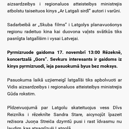
aizsardzeibys i regionaluos atteisteibys ministrejis
atbolstu taiseituos kinys „Ar Latgali sirdī” autori i varūni.
Sadarbeibā ar „Skuba films” i Latgolys planavuošonys
regionu radeituo kina kai duovona vaļsts svātkūs tiks
pasnīgta latgalīšim i vysai Latvejai.
Pyrmizruode gaidoma 17. novembrī 13:00 Rēzeknē,
koncertzalā „Gors”. Sevkurs interesants ir gaidoms iz
kinys pyrmizruodi, īeja pasuokumā byus bez moksys.
Pasuokuma laikā uzjiemeigī latgalīši tiks apbolvuoti ar
Vidis aizsardzeibys i regionaluos atteisteibys ministrejis
Gūda rokstim.
Pīdzeivuojumā par Latgolu skateituojus vess Dīvs
Reiznīks i rēzeknīte Sandra Stare, aicynojūt īpazeit
režisora Juoņa Streiča dzymtū pusi i rast īdvasmu nu
ļaudim, kas atsagrīzuši Latgolā.