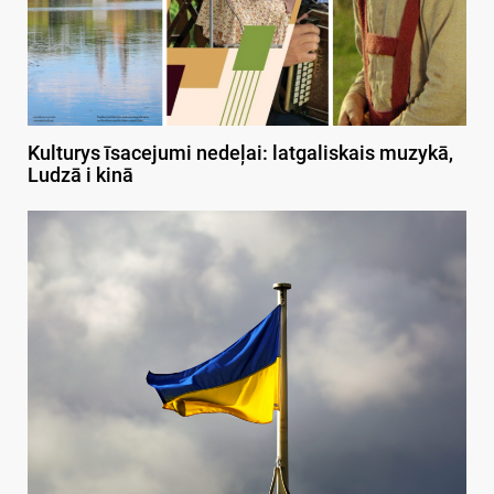
Kulturys īsacejumi nedeļai: latgaliskais muzykā,
Ludzā i kinā