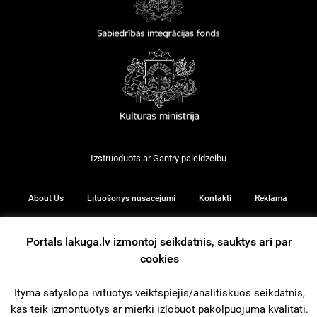
Izstruoduots ar
Gantry
paleidzeibu
About Us
Lītuošonys nūsacejumi
Kontakti
Reklama
Portals lakuga.lv izmontoj seikdatnis, sauktys ari par
cookies
© 2026
Itymā sātyslopā īvītuotys veiktspiejis/analitiskuos seikdatnis,
kas teik izmontuotys ar mierki izlobuot pakolpuojuma kvalitati.
iz augšu