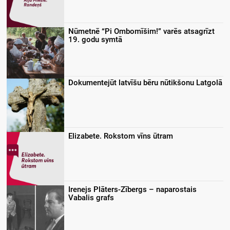
Nūmetnē “Pi Ombomīšim!” varēs atsagrīzt
19. godu symtā
Dokumentejūt latvīšu bēru nūtikšonu Latgolā
Elizabete. Rokstom vīns ūtram
Irenejs Plāters-Zībergs – naparostais
Vabalis grafs