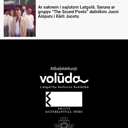
Ar saknem i sajiutom Latgolā. Saruna ar
grupys “The Sound Poets” dalinīkim Juoni
Aišpuru i Kārli Juostu
Atbaļsteituoji: