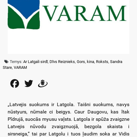
Temys:
Ar Latgali sirdī
,
Dīvs Reiznieks
,
Gors
,
kina
,
Roksts
,
Sandra
Stare
,
VARAM
Facebook
Twitter
Draugiem
„Latvejis suokums ir Latgola. Taišni suokums, navys
nūstyurs, nūmale ci beigys. Caur Daugovu, kas ītak
Pīdrujā, suocās myusu vaļsts. Latgola ir spūža zvaigzne
Latvejis nūvodu zvaigznuojā, bezgola skaista i
sirsneiga,” tai par Latgolu i tuos ļaudim soka ar Vidis