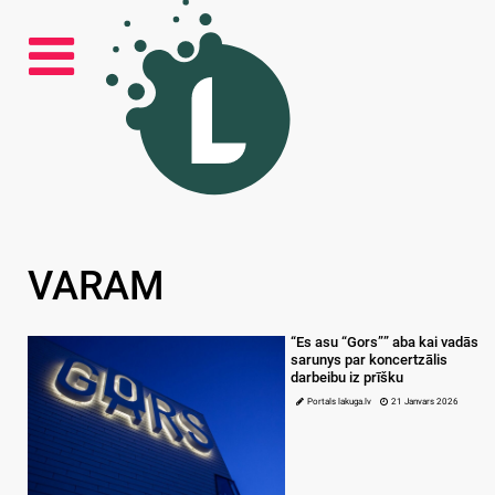
VARAM
“Es asu “Gors”” aba kai vadās
sarunys par koncertzālis
darbeibu iz prīšku
Portals lakuga.lv
21 Janvars 2026