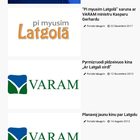
“Pi myusim Latgolā” saruna ar
VARAM ministru Kasparu
Gerhardu
Portals lakuga.lv
22 Decembris 2017
Pyrmizruodi pīdzeivuos kina
„Ar Latgali sirdī”
Portals lakuga.lv
12 Novembris 2013
Planavoj jaunu kinu par Latgolu
Portals lakuga.lv
14 Augusts 2013