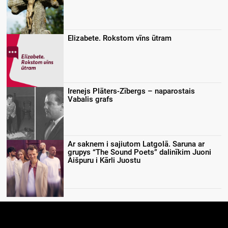
Elizabete. Rokstom vīns ūtram
Irenejs Plāters-Zībergs – naparostais
Vabalis grafs
Ar saknem i sajiutom Latgolā. Saruna ar
grupys “The Sound Poets” dalinīkim Juoni
Aišpuru i Kārli Juostu