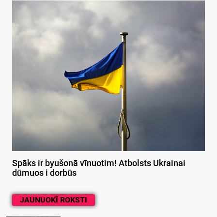
Spāks ir byušonā vīnuotim! Atbolsts Ukrainai
dūmuos i dorbūs
JAUNUOKĪ ROKSTI