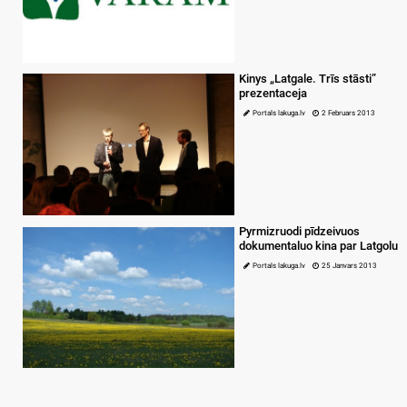
Kinys „Latgale. Trīs stāsti”
prezentaceja
Portals lakuga.lv
2 Februars 2013
Pyrmizruodi pīdzeivuos
dokumentaluo kina par Latgolu
Portals lakuga.lv
25 Janvars 2013