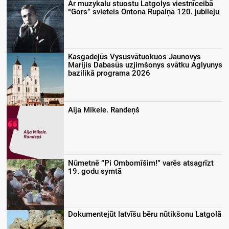
Ar muzykalu stuostu Latgolys viestnīceibā
“Gors” svieteis Ontona Rupaiņa 120. jubileju
Kasgadejūs Vysusvātuokuos Jaunovys
Marijis Dabasūs uzjimšonys svātku Aglyunys
bazilikā programa 2026
Aija Mikele. Randeņš
Nūmetnē “Pi Ombomīšim!” varēs atsagrīzt
19. godu symtā
Dokumentejūt latvīšu bēru nūtikšonu Latgolā