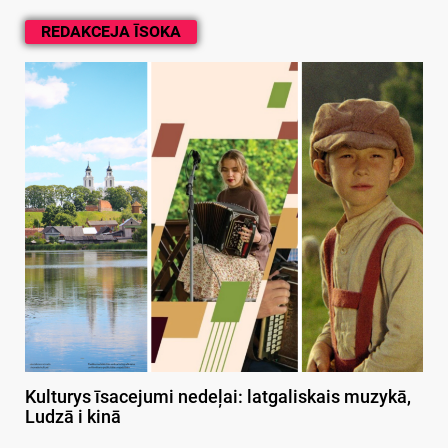
REDAKCEJA ĪSOKA
Kulturys īsacejumi nedeļai: latgaliskais muzykā,
Ludzā i kinā